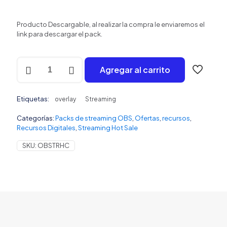
Producto Descargable, al realizar la compra le enviaremos el
link para descargar el pack.
Overlays
Agregar al carrito
para
Streaming
-
Etiquetas:
Holo
overlay
Streaming
Colors
Categorías:
Packs de streaming OBS
,
Ofertas
,
recursos
,
cantidad
Recursos Digitales
,
Streaming Hot Sale
SKU:
OBSTRHC