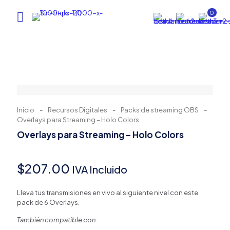
0
Inicio
-
Recursos Digitales
-
Packs de streaming OBS
-
Overlays para Streaming – Holo Colors
Overlays para Streaming – Holo Colors
$
207.00
IVA Incluido
Lleva tus transmisiones en vivo al siguiente nivel con este
pack de 6 Overlays.
También compatible con: