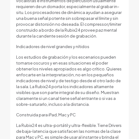
vocalistas e instrumentos de percusión usualmente
requieren de un domador, especialmente al grabar in-
situ. Los procesadores de dinámica ayudan a asegurar
una buena señal potente sin sobrepasar el límite y sin
provocar distorsión no deseada. El compressor/limiter
construido a bordo de la Rubix24 provee paz mental
durante la candente sesión de grabación.
Indicadores de nivel grandes y nítidos
Los estudios de grabación y los escenarios pueden
tornarse oscuros y en esas situaciones el poder
obtener los niveles apropiados es algo crítico. Quieres
enfocarte en la interpretación, no en los pequeños
indicadores de nivel y de testigo desde el otro lado de
la sala. La Rubix24 porta los indicadores altamente
visibles que son parte integral de su diseño. Muestran
claramente si un canal tiene señal entrante o si vas a
sobre-saturarlo, incluso a la distancia.
Construida para iPad, Mac y PC
La Rubix24 es ultra-portátil y ultra-flexible. Tiene Drivers
de baja-latencia que satisfacen las normas de la clase
para Mac y PC, es simple de usar al instante y brinda el