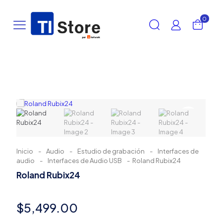
0
Inicio
-
Audio
-
Estudio de grabación
-
Interfaces de
audio
-
Interfaces de Audio USB
-
Roland Rubix24
Roland Rubix24
$
5,499.00