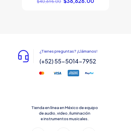
Original
Current
$
36,626.00
$
40,696.00
price
price
was:
is:
$40,696.00.
$36,626.00.
¿Tienes preguntas? ¡Llámanos!
(+52) 55-5014-7952
Tienda en línea en México de equipo
de audio, video, iluminación
e instrumentos musicales.