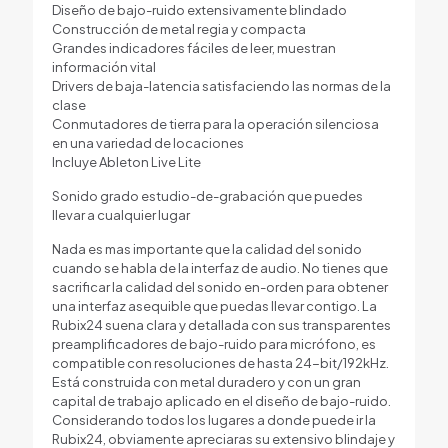
Diseño de bajo-ruido extensivamente blindado
Construcción de metal regia y compacta
Grandes indicadores fáciles de leer, muestran
información vital
Drivers de baja-latencia satisfaciendo las normas de la
clase
Conmutadores de tierra para la operación silenciosa
en una variedad de locaciones
Incluye Ableton Live Lite
Sonido grado estudio-de-grabación que puedes
llevar a cualquier lugar
Nada es mas importante que la calidad del sonido
cuando se habla de la interfaz de audio. No tienes que
sacrificar la calidad del sonido en-orden para obtener
una interfaz asequible que puedas llevar contigo. La
Rubix24 suena clara y detallada con sus transparentes
preamplificadores de bajo-ruido para micrófono, es
compatible con resoluciones de hasta 24-bit/192kHz.
Está construida con metal duradero y con un gran
capital de trabajo aplicado en el diseño de bajo-ruido.
Considerando todos los lugares a donde puede ir la
Rubix24, obviamente apreciaras su extensivo blindaje y