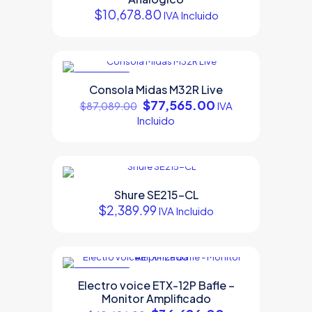
$
10,678.80
IVA Incluido
EN OFERTA
Consola Midas M32R Live
Original
Current
$
77,565.00
IVA
$
87,089.00
price
price
Incluido
was:
is:
$87,089.00.
$77,565.00.
Shure SE215-CL
$
2,389.99
IVA Incluido
EN OFERTA
Electro voice ETX-12P Bafle –
Monitor Amplificado