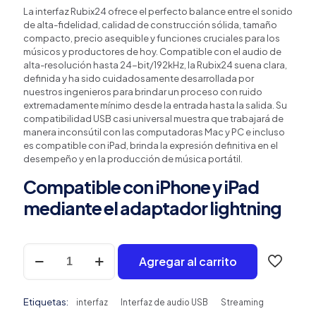
La interfaz Rubix24 ofrece el perfecto balance entre el sonido
de alta-fidelidad, calidad de construcción sólida, tamaño
compacto, precio asequible y funciones cruciales para los
músicos y productores de hoy. Compatible con el audio de
alta-resolución hasta 24-bit/192kHz, la Rubix24 suena clara,
definida y ha sido cuidadosamente desarrollada por
nuestros ingenieros para brindar un proceso con ruido
extremadamente mínimo desde la entrada hasta la salida. Su
compatibilidad USB casi universal muestra que trabajará de
manera inconsútil con las computadoras Mac y PC e incluso
es compatible con iPad, brinda la expresión definitiva en el
desempeño y en la producción de música portátil.
Compatible con iPhone y iPad
mediante el adaptador lightning
Roland
Agregar al carrito
Rubix24
cantidad
Etiquetas:
interfaz
Interfaz de audio USB
Streaming