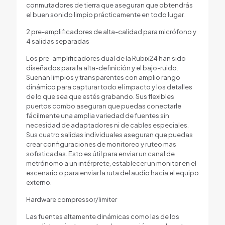
conmutadores de tierra que aseguran que obtendrás
el buen sonido limpio prácticamente en todo lugar.
2 pre-amplificadores de alta-calidad para micrófono y
4 salidas separadas
Los pre-amplificadores dual de la Rubix24 han sido
diseñados para la alta-definición y el bajo-ruido.
Suenan limpios y transparentes con amplio rango
dinámico para capturar todo el impacto y los detalles
de lo que sea que estés grabando. Sus flexibles
puertos combo aseguran que puedas conectarle
fácilmente una amplia variedad de fuentes sin
necesidad de adaptadores ni de cables especiales.
Sus cuatro salidas individuales aseguran que puedas
crear configuraciones de monitoreo y ruteo mas
sofisticadas. Esto es útil para enviar un canal de
metrónomo a un intérprete, establecer un monitor en el
escenario o para enviar la ruta del audio hacia el equipo
externo.
Hardware compressor/limiter
Las fuentes altamente dinámicas como las de los