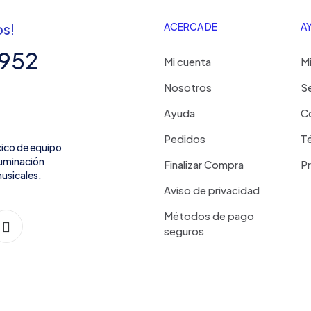
os!
ACERCA DE
A
7952
Mi cuenta
Mi
Nosotros
Se
Ayuda
C
Pedidos
Té
xico de equipo
iluminación
Finalizar Compra
P
usicales.
Aviso de privacidad
Métodos de pago
seguros