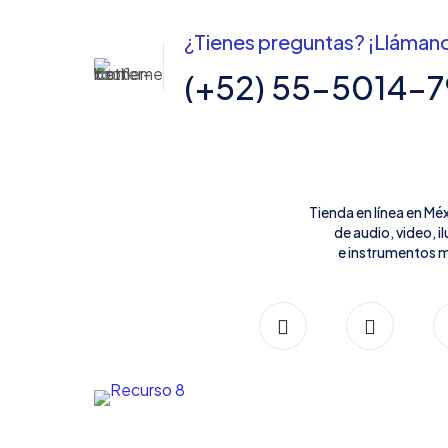
¿Tienes preguntas? ¡Lláman
(+52) 55-5014-
Tienda en línea en Mé
de audio, video, 
e instrumentos m