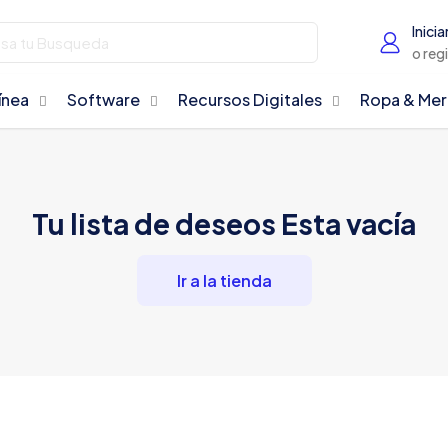
Inicia
o reg
ínea
Software
Recursos Digitales
Ropa & Me
Tu lista de deseos Esta vacía
Ir a la tienda