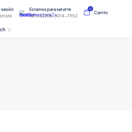
r sesión
Estamos para servirte
0
Carrito
istrate
tel:(+52)55-5014-7952
rch