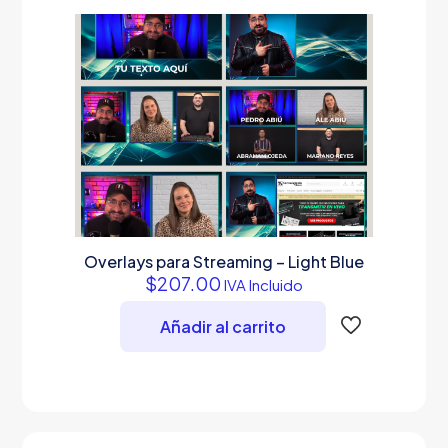
Overlays para Streaming – Light Blue
$
207.00
IVA Incluido
Añadir al carrito