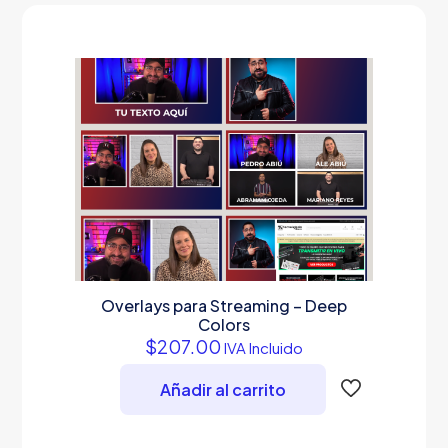
Overlays para Streaming – Deep
Colors
$
207.00
IVA Incluido
Añadir al carrito