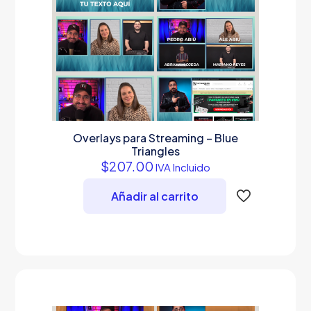
Overlays para Streaming – Blue
Triangles
$
207.00
IVA Incluido
Añadir al carrito