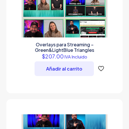
Overlays para Streaming –
Green&LightBlue Triangles
$
207.00
IVA Incluido
Añadir al carrito