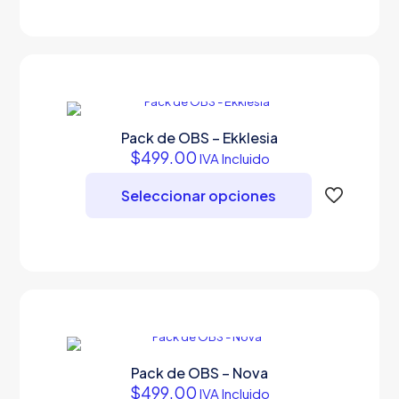
Pack de OBS – Ekklesia
$
499.00
IVA Incluido
Seleccionar opciones
Este
producto
tiene
múltiples
variantes.
Las
opciones
se
pueden
Pack de OBS – Nova
elegir
$
499.00
IVA Incluido