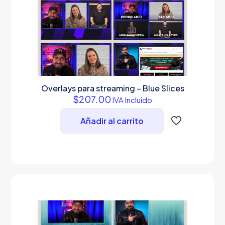
Overlays para streaming – Blue Slices
$
207.00
IVA Incluido
Añadir al carrito