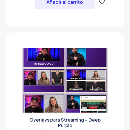
Añadir al carrito
Overlays para Streaming – Deep
Purple