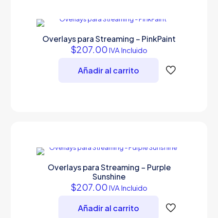
Overlays para Streaming – PinkPaint
$
207.00
IVA Incluido
Añadir al carrito
Overlays para Streaming – Purple
Sunshine
$
207.00
IVA Incluido
Añadir al carrito