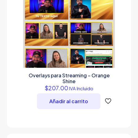
Overlays para Streaming – Orange
Shine
$
207.00
IVA Incluido
Añadir al carrito