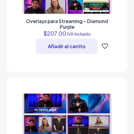
Overlays para Streaming – Diamond
Purple
$
207.00
IVA Incluido
Añadir al carrito