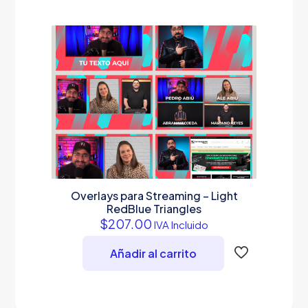
Overlays para Streaming – Light
RedBlue Triangles
$
207.00
IVA Incluido
Añadir al carrito