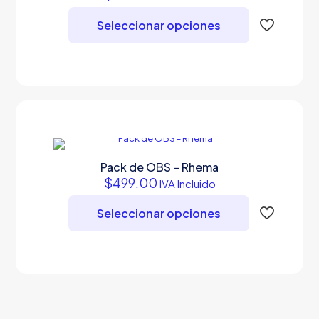
en
la
Seleccionar opciones
página
de
Este
producto
producto
tiene
múltiples
variantes.
Las
opciones
se
pueden
Pack de OBS – Rhema
elegir
$
499.00
IVA Incluido
en
la
Seleccionar opciones
página
de
Este
producto
producto
tiene
múltiples
variantes.
Las