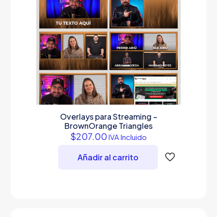
Overlays para Streaming –
BrownOrange Triangles
$
207.00
IVA Incluido
Añadir al carrito