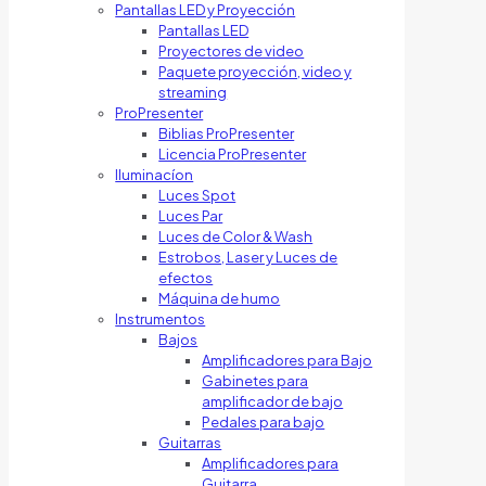
Pantallas LED y Proyección
Pantallas LED
Proyectores de video
Paquete proyección, video y
streaming
ProPresenter
Biblias ProPresenter
Licencia ProPresenter
Iluminacíon
Luces Spot
Luces Par
Luces de Color & Wash
Estrobos, Laser y Luces de
efectos
Máquina de humo
Instrumentos
Bajos
Amplificadores para Bajo
Gabinetes para
amplificador de bajo
Pedales para bajo
Guitarras
Amplificadores para
Guitarra