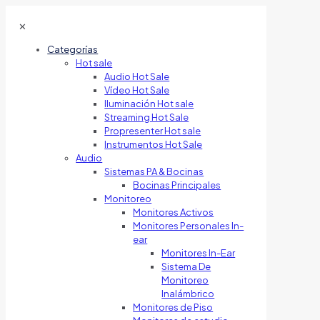
✕
Categorías
Hot sale
Audio Hot Sale
Vídeo Hot Sale
Iluminación Hot sale
Streaming Hot Sale
Propresenter Hot sale
Instrumentos Hot Sale
Audio
Sistemas PA & Bocinas
Bocinas Principales
Monitoreo
Monitores Activos
Monitores Personales In-
ear
Monitores In-Ear
Sistema De
Monitoreo
Inalámbrico
Monitores de Piso