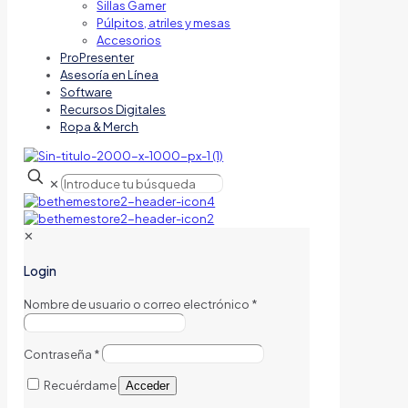
Sillas Gamer
Púlpitos, atriles y mesas
Accesorios
ProPresenter
Asesoría en Línea
Software
Recursos Digitales
Ropa & Merch
✕
✕
Login
Nombre de usuario o correo electrónico
*
Contraseña
*
Recuérdame
Acceder