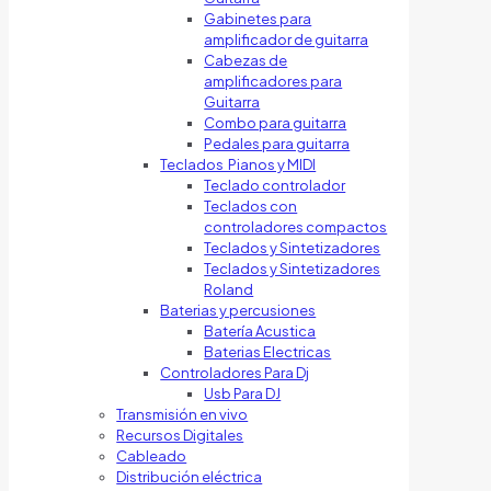
Gabinetes para
amplificador de guitarra
Cabezas de
amplificadores para
Guitarra
Combo para guitarra
Pedales para guitarra
Teclados Pianos y MIDI
Teclado controlador
Teclados con
controladores compactos
Teclados y Sintetizadores
Teclados y Sintetizadores
Roland
Baterias y percusiones
Batería Acustica
Baterias Electricas
Controladores Para Dj
Usb Para DJ
Transmisión en vivo
Recursos Digitales
Cableado
Distribución eléctrica