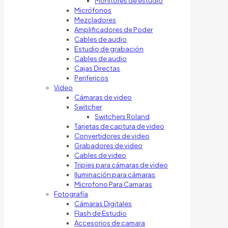
Monitores de estudio
Micrófonos
Mezcladores
Amplificadores de Poder
Cables de audio
Estudio de grabación
Cables de audio
Cajas Directas
Perifericos
Video
Cámaras de video
Switcher
Switchers Roland
Tarjetas de captura de video
Convertidores de video
Grabadores de video
Cables de video
Tripies para cámaras de video
Iluminación para cámaras
Microfono Para Camaras
Fotografía
Cámaras Digitales
Flash de Estudio
Accesorios de camara