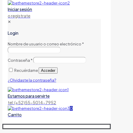
Iniciar sesión
o registrate
✕
Login
Nombre de usuario o correo electrónico
*
Contraseña
*
Recuérdame
Acceder
¿Olvidaste la contraseña?
Estamos para servirte
tel:(+52)55-5014-7952
0
Carrito