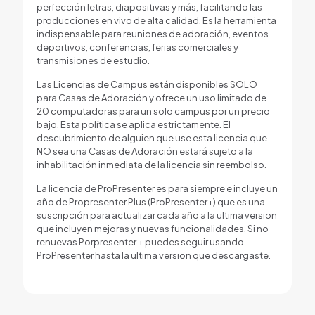
perfección letras, diapositivas y más, facilitando las
producciones en vivo de alta calidad. Es la herramienta
indispensable para reuniones de adoración, eventos
deportivos, conferencias, ferias comerciales y
transmisiones de estudio.
Las Licencias de Campus están disponibles SOLO
para Casas de Adoración y ofrece un uso limitado de
20 computadoras para un solo campus por un precio
bajo. Esta política se aplica estrictamente. El
descubrimiento de alguien que use esta licencia que
NO sea una Casas de Adoración estará sujeto a la
inhabilitación inmediata de la licencia sin reembolso.
La licencia de ProPresenter es para siempre e incluye un
año de Propresenter Plus (ProPresenter+) que es una
suscripción para actualizar cada año a la ultima version
que incluyen mejoras y nuevas funcionalidades. Si no
renuevas Porpresenter + puedes seguir usando
ProPresenter hasta la ultima version que descargaste.