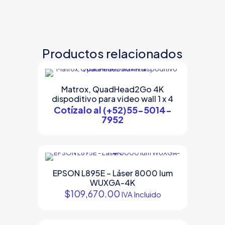
Productos relacionados
Matrox, QuadHead2Go 4K
dispoditivo para video wall 1 x 4
Cotízalo al (+52)55-5014-
7952
EPSON L895E – Láser 8000 lum
WUXGA-4K
$
109,670.00
IVA Incluido