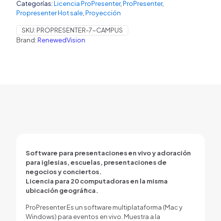
Categorías:
Licencia ProPresenter
,
ProPresenter
,
fondos.
Propresenter Hot sale
,
Proyección
cantidad
SKU:
PROPRESENTER-7-CAMPUS
Brand:
RenewedVision
Software para presentaciones en vivo y adoración
para iglesias, escuelas, presentaciones de
negocios y conciertos.
Licencia para 20 computadoras en la misma
ubicación geográfica.
ProPresenter Es un software multiplataforma (Mac y
Windows) para eventos en vivo. Muestra a la