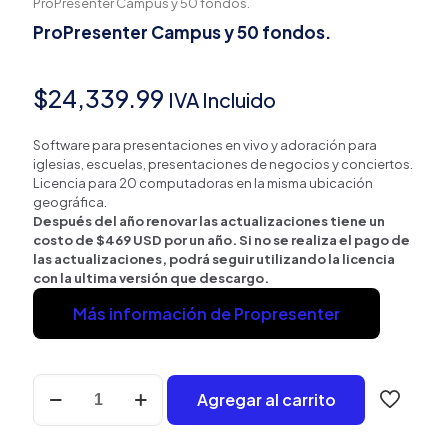
ProPresenter Campus y 50 fondos.
ProPresenter Campus y 50 fondos.
$
24,339.99
IVA Incluido
Software para presentaciones en vivo y adoración para
iglesias, escuelas, presentaciones de negocios y conciertos.
Licencia para 20 computadoras en la misma ubicación
geográfica.
Después del año renovar las actualizaciones tiene un
costo de $469 USD por un año. Si no se realiza el pago de
las actualizaciones, podrá seguir utilizando la licencia
con la ultima versión que descargo.
Más información de Propresenter
ProPresenter
Agregar al carrito
Campus
y
50