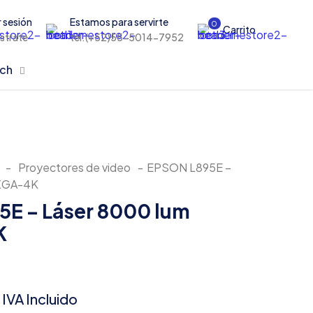
r sesión
Estamos para servirte
0
Carrito
istrate
tel:(+52)55-5014-7952
rch
-
Proyectores de video
-
EPSON L895E –
UXGA-4K
E – Láser 8000 lum
K
IVA Incluido