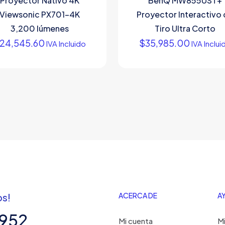
Proyector Nativo 4K
BenQ MW855UST+
Viewsonic PX701-4K
Proyector Interactivo
3,200 lúmenes
Tiro Ultra Corto
24,545.60
$
35,985.00
IVA Incluido
IVA Inclui
os!
ACERCA DE
A
7952
Mi cuenta
Mi