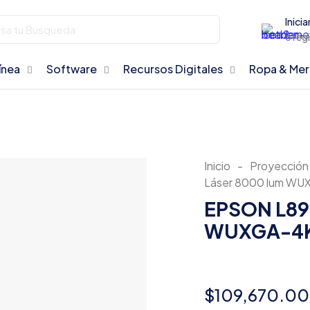
Inicia
o reg
ínea
Software
Recursos Digitales
Ropa & Me
Inicio
-
Proyección
Láser 8000 lum W
EPSON L895
WUXGA-4
$
109,670.00