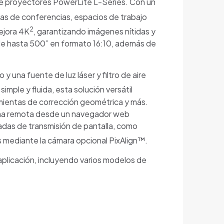
a de proyectores PowerLite L-Series. Con un
alas de conferencias, espacios de trabajo
2
ejora 4K
, garantizando imágenes nítidas y
 de hasta 500” en formato 16:10, además de
una fuente de luz láser y filtro de aire
mple y fluida, esta solución versátil
mientas de corrección geométrica y más.
orma remota desde un navegador web
adas de transmisión de pantalla, como
s mediante la cámara opcional PixAlign™.
plicación, incluyendo varios modelos de