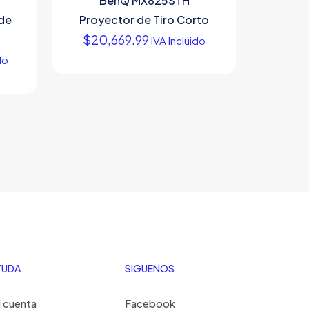
BenQ MX825STH
 de
Proyector de Tiro Corto
$
20,669.99
IVA Incluido
do
YUDA
SIGUENOS
 cuenta
Facebook