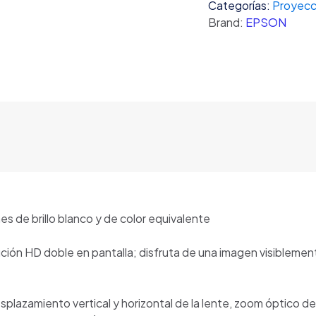
Categorías:
Proyecc
WUXGA-
Brand:
EPSON
4K
cantidad
 de brillo blanco y de color equivalente
ón HD doble en pantalla; disfruta de una imagen visiblemente
plazamiento vertical y horizontal de la lente, zoom óptico d