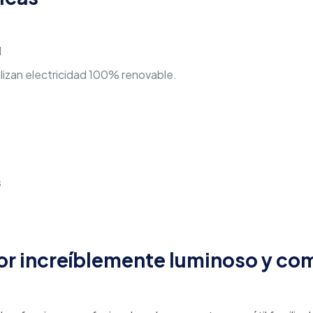
l
ilizan electricidad 100% renovable.
s
tor increíblemente luminoso y c