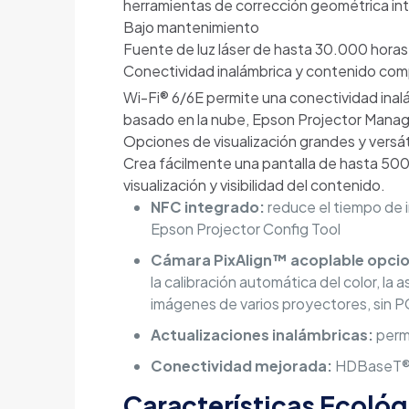
herramientas de corrección geométrica int
Bajo mantenimiento
Fuente de luz láser de hasta 30.000 horas 
Conectividad inalámbrica y contenido com
Wi-Fi® 6/6E permite una conectividad inalám
basado en la nube, Epson Projector Mana
Opciones de visualización grandes y versát
Crea fácilmente una pantalla de hasta 500”
visualización y visibilidad del contenido.
NFC integrado:
reduce el tiempo de i
Epson Projector Config Tool
Cámara PixAlign™ acoplable opcio
la calibración automática del color, la
imágenes de varios proyectores, sin P
Actualizaciones inalámbricas:
permi
Conectividad mejorada:
HDBaseT® y
Características Ecológ