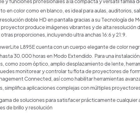
ble y funciones profesionales a la compacta y versátil famili
to en color como en blanco, es ideal para aulas, auditorios, s
 resolución doble HD en pantalla gracias a su Tecnología de M
e proyector produce imágenes vibrantes y de alta resolución
otras proporciones, incluyendo ultra anchas 16:6 y 21:9.
erLite L895E cuenta con un cuerpo elegante de color negro y 
hasta 30.000 horas en Modo Extendido. Para una instalación si
s, como zoom óptico, amplio desplazamiento de lente, herra
puedes monitorear y controlar tu flota de proyectores de f
Management Connected, así como habilitar herramientas avanz
, simplifica aplicaciones complejas con múltiples proyectore
gama de soluciones para satisfacer prácticamente cualquier a
s de brillo y resolución