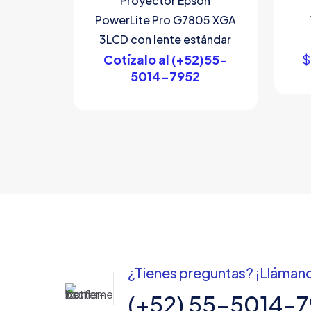
Proyector Epson
PowerLite Pro G7805 XGA
3LCD con lente estándar
Cotízalo al (+52)55-
$
5014-7952
¿Tienes preguntas? ¡Lláman
(+52) 55-5014-