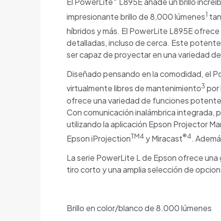
El PowerLite
L895E añade un brillo increí
1
impresionante brillo de 8,000 lúmenes
tan
híbridos y más. El PowerLite L895E ofrece
detalladas, incluso de cerca. Este potent
ser capaz de proyectar en una variedad de 
Diseñado pensando en la comodidad, el Pow
3
virtualmente libres de mantenimiento
por 
ofrece una variedad de funciones potente
Con comunicación inalámbrica integrada, 
utilizando la aplicación Epson Projector 
TM4
®4
Epson iProjection
y Miracast
. Además
La serie PowerLite L de Epson ofrece una 
tiro corto y una amplia selección de opcione
Brillo en color/blanco de 8.000 lúmenes