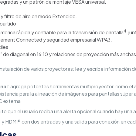
egradas y un patrón de montaje VESA universal.
y filtro de aire en modo Extendido.
partido
4
brica rápida y confiable para la transmisión de pantalla
, ju
gement Connected y seguridad empresarial WPA3.
iles
 de diagonal en 16:10 y relaciones de proyección más anchas 
nstalación de varios proyectores; lee y escribe información d
nal:
agrega potentes herramientas multiproyector, como el aj
 asistencia para la alineación de imágenes para pantallas súper 
C externa
te que el usuario reciba una alerta opcional cuando hay una a
 HDMI® con dos entradas y una salida para conexión en cad
icas