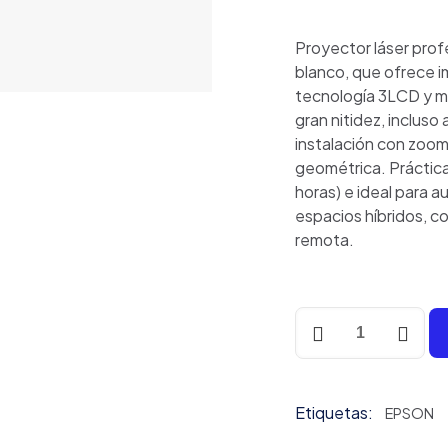
Proyector láser prof
blanco, que ofrece im
tecnología 3LCD y m
gran nitidez, incluso
instalación con zoom
geométrica. Práctic
horas) e ideal para au
espacios híbridos, c
remota.
EPSON
L895E
-
Láser
Etiquetas:
8000
EPSON
lum