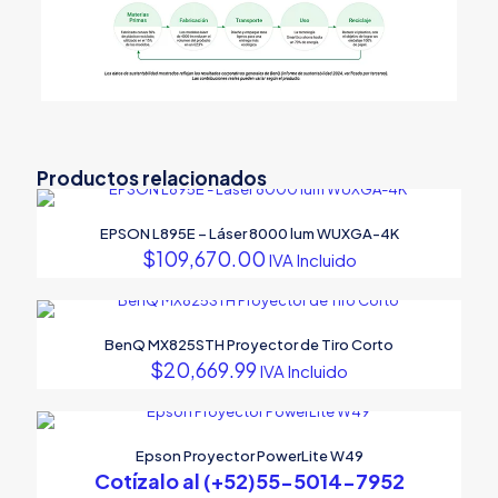
Productos relacionados
EPSON L895E – Láser 8000 lum WUXGA-4K
$
109,670.00
IVA Incluido
BenQ MX825STH Proyector de Tiro Corto
$
20,669.99
IVA Incluido
Epson Proyector PowerLite W49
Cotízalo al (+52)55-5014-7952