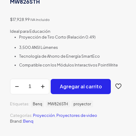
MW826STH
$
17,928.99
IVA Incluido
Ideal para Educación
Proyección de Tiro Corto (Relación 0.49)
3,500 ANSI Lúmenes
Tecnología de Ahorro de Energía SmartEco
Compatible con los Módulos Interactivos PointWrite
Benq
Agregar al carrito
Proyector
de
Tiro
Etiquetas:
Corto
Benq
MW826STH
proyector
y
Categorías:
Proyección
,
Proyectores de video
Alto
Brand:
Benq
Brillo
-
MW826STH