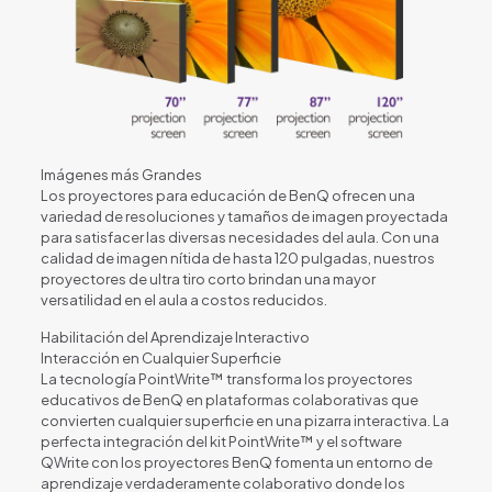
Imágenes más Grandes
Los proyectores para educación de BenQ ofrecen una
variedad de resoluciones y tamaños de imagen proyectada
para satisfacer las diversas necesidades del aula. Con una
calidad de imagen nítida de hasta 120 pulgadas, nuestros
proyectores de ultra tiro corto brindan una mayor
versatilidad en el aula a costos reducidos.
Habilitación del Aprendizaje Interactivo
Interacción en Cualquier Superficie
La tecnología PointWrite™ transforma los proyectores
educativos de BenQ en plataformas colaborativas que
convierten cualquier superficie en una pizarra interactiva. La
perfecta integración del kit PointWrite™ y el software
QWrite con los proyectores BenQ fomenta un entorno de
aprendizaje verdaderamente colaborativo donde los