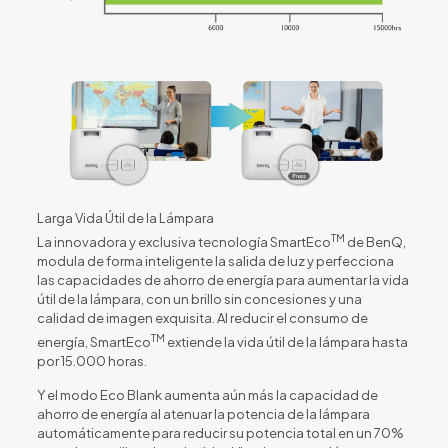
Larga Vida Útil de la Lámpara
TM
La innovadora y exclusiva tecnología SmartEco
de BenQ,
modula de forma inteligente la salida de luz y perfecciona
las capacidades de ahorro de energía para aumentar la vida
útil de la lámpara, con un brillo sin concesiones y una
calidad de imagen exquisita. Al reducir el consumo de
TM
energía, SmartEco
extiende la vida útil de la lámpara hasta
por 15.000 horas.
Y el modo Eco Blank aumenta aún más la capacidad de
ahorro de energía al atenuar la potencia de la lámpara
automáticamente para reducir su potencia total en un 70%