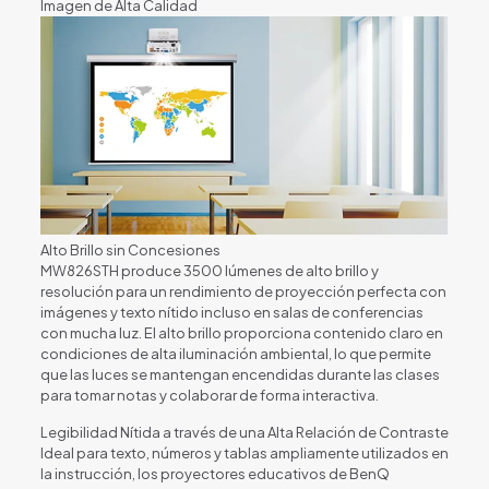
Imagen de Alta Calidad
cantidad
Alto Brillo sin Concesiones
MW826STH produce 3500 lúmenes de alto brillo y
resolución para un rendimiento de proyección perfecta con
imágenes y texto nítido incluso en salas de conferencias
con mucha luz. El alto brillo proporciona contenido claro en
condiciones de alta iluminación ambiental, lo que permite
que las luces se mantengan encendidas durante las clases
para tomar notas y colaborar de forma interactiva.
Legibilidad Nítida a través de una Alta Relación de Contraste
Ideal para texto, números y tablas ampliamente utilizados en
la instrucción, los proyectores educativos de BenQ