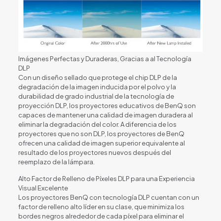
Imágenes Perfectas y Duraderas, Gracias a al Tecnología
DLP
Con un diseño sellado que protege el chip DLP de la
degradación de la imagen inducida por el polvo y la
durabilidad de grado industrial de la tecnología de
proyección DLP, los proyectores educativos de BenQ son
capaces de mantener una calidad de imagen duradera al
eliminar la degradación del color. A diferencia de los
proyectores que no son DLP, los proyectores de BenQ
ofrecen una calidad de imagen superior equivalente al
resultado de los proyectores nuevos después del
reemplazo de la lámpara.
Alto Factor de Relleno de Píxeles DLP para una Experiencia
Visual Excelente
Los proyectores BenQ con tecnología DLP cuentan con un
factor de relleno alto líder en su clase, que minimiza los
bordes negros alrededor de cada píxel para eliminar el