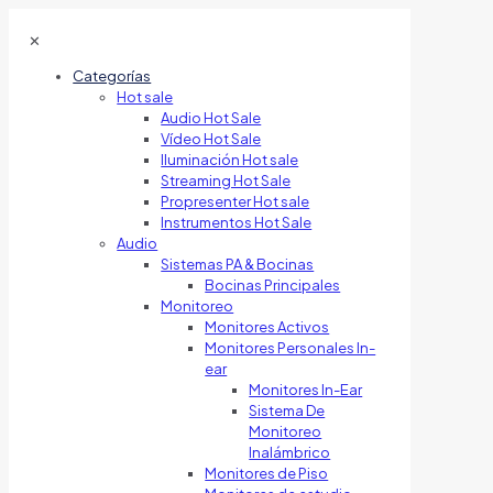
✕
Categorías
Hot sale
Audio Hot Sale
Vídeo Hot Sale
Iluminación Hot sale
Streaming Hot Sale
Propresenter Hot sale
Instrumentos Hot Sale
Audio
Sistemas PA & Bocinas
Bocinas Principales
Monitoreo
Monitores Activos
Monitores Personales In-
ear
Monitores In-Ear
Sistema De
Monitoreo
Inalámbrico
Monitores de Piso