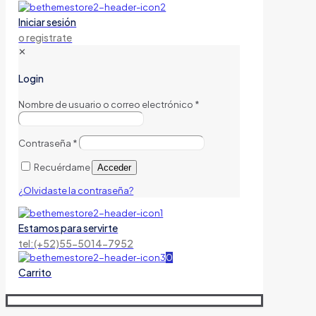
Iniciar sesión
o registrate
✕
Login
Nombre de usuario o correo electrónico
*
Contraseña
*
Recuérdame
Acceder
¿Olvidaste la contraseña?
Estamos para servirte
tel:(+52)55-5014-7952
0
Carrito