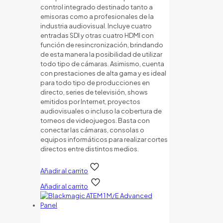
control integrado destinado tanto a
emisoras como a profesionales de la
industria audiovisual. Incluye cuatro
entradas SDI y otras cuatro HDMI con
función de resincronización, brindando
de esta manera la posibilidad de utilizar
todo tipo de cámaras. Asimismo, cuenta
con prestaciones de alta gama y es ideal
para todo tipo de producciones en
directo, series de televisión, shows
emitidos por Internet, proyectos
audiovisuales o incluso la cobertura de
torneos de videojuegos. Basta con
conectar las cámaras, consolas o
equipos informáticos para realizar cortes
directos entre distintos medios.
Añadir al carrito
Añadir al carrito