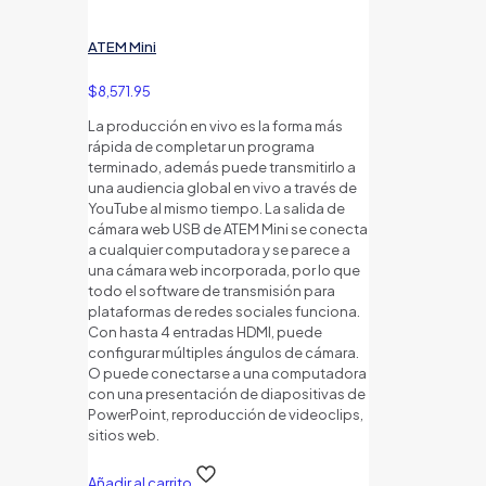
ATEM Mini
$
8,571.95
La producción en vivo es la forma más
rápida de completar un programa
terminado, además puede transmitirlo a
una audiencia global en vivo a través de
YouTube al mismo tiempo. La salida de
cámara web USB de ATEM Mini se conecta
a cualquier computadora y se parece a
una cámara web incorporada, por lo que
todo el software de transmisión para
plataformas de redes sociales funciona.
Con hasta 4 entradas HDMI, puede
configurar múltiples ángulos de cámara.
O puede conectarse a una computadora
con una presentación de diapositivas de
PowerPoint, reproducción de videoclips,
sitios web.
Añadir al carrito