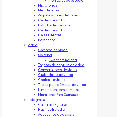
Monitores de estudio
Micrófonos
Mezcladores
Amplificadores de Poder
Cables de audio
Estudio de grabación
Cables de audio
Cajas Directas
Perifericos
Video
Cámaras de video
Switcher
Switchers Roland
Tarjetas de captura de video
Convertidores de video
Grabadores de video
Cables de video
Tripies para cámaras de video
Iluminación para cámaras
Microfono Para Camaras
Fotografía
Cámaras Digitales
Flash de Estudio
Accesorios de camara