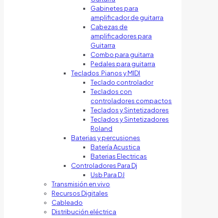
Gabinetes para
amplificador de guitarra
Cabezas de
amplificadores para
Guitarra
Combo para guitarra
Pedales para guitarra
Teclados Pianos y MIDI
Teclado controlador
Teclados con
controladores compactos
Teclados y Sintetizadores
Teclados y Sintetizadores
Roland
Baterias y percusiones
Batería Acustica
Baterias Electricas
Controladores Para Dj
Usb Para DJ
Transmisión en vivo
Recursos Digitales
Cableado
Distribución eléctrica