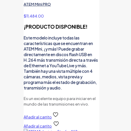
ATEM Mini PRO
$
11,484.00
¡PRODUCTO DISPONIBLE!
Este modelo incluye todas las
características que se encuentran en
ATEM Mini, ¡y más! Puede grabar
directamente en discos flash USB en
H.264 más transmisión directa a través
de Ethernet a YouTube Live y más.
También hay una vista múltiple con 4
cámaras, medios, vista previa y
programa más el estado de grabación,
transmisión y audio.
Es un excelente equipo para iniciar en el
mundo de las transmisiones en vivo.
Añadir al carrito
Añadir al carrito