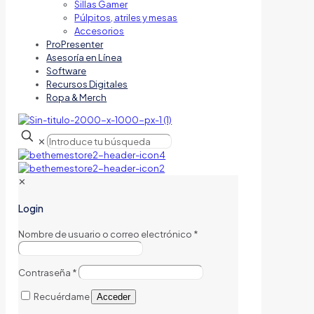
Sillas Gamer
Púlpitos, atriles y mesas
Accesorios
ProPresenter
Asesoría en Línea
Software
Recursos Digitales
Ropa & Merch
✕
✕
Login
Nombre de usuario o correo electrónico
*
Contraseña
*
Recuérdame
Acceder