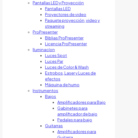
Pantallas LED y Proyección
Pantallas LED
Proyectores de video
Paquete proyección, video y
streaming
ProPresenter
Biblias ProPresenter
Licencia ProPresenter
Iluminacíon
Luces Spot
Luces Par
Luces de Color & Wash
Estrobos, Laser y Luces de
efectos
Máquina de humo
Instrumentos
Bajos
Amplificadores para Bajo
Gabinetes para
amplificador de bajo
Pedales para bajo
Guitarras
Amplificadores para
Guitarra