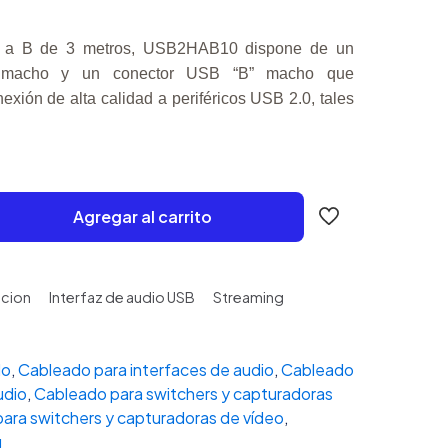
A a B de 3 metros, USB2HAB10 dispone de un
 macho y un conector USB “B” macho que
xión de alta calidad a periféricos USB 2.0, tales
Agregar al carrito
cion
Interfaz de audio USB
Streaming
do
,
Cableado para interfaces de audio
,
Cableado
udio
,
Cableado para switchers y capturadoras
ara switchers y capturadoras de vídeo
,
g