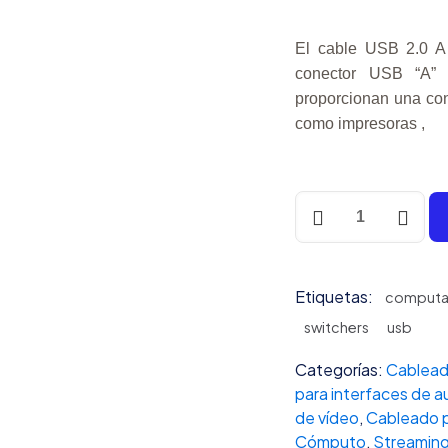
El cable USB 2.0 
conector USB “A”
proporcionan una cone
como impresoras ,
Cable
USB
2.0
Certificado
Etiquetas:
de
computa
3m
switchers
usb
A
Macho
Categorías:
Cablea
a
para interfaces de a
B
de vídeo
,
Cableado p
Macho
Cómputo
,
Streamin