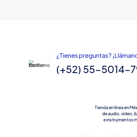
¿Tienes preguntas? ¡Lláman
(+52) 55-5014-
Tienda en línea en Mé
de audio, video, 
e instrumentos m