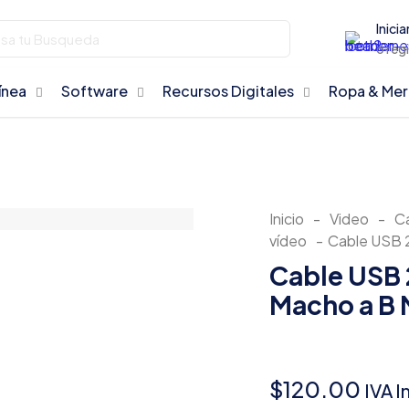
Inicia
o reg
ínea
Software
Recursos Digitales
Ropa & Me
Inicio
-
Video
-
Ca
vídeo
-
Cable USB 2
Cable USB 
Macho a B
$
120.00
IVA I