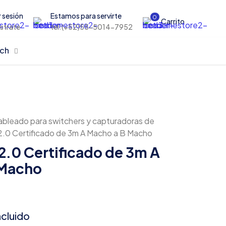
r sesión
Estamos para servirte
0
Carrito
istrate
tel:(+52)55-5014-7952
rch
bleado para switchers y capturadoras de
.0 Certificado de 3m A Macho a B Macho
2.0 Certificado de 3m A
 Macho
ncluido