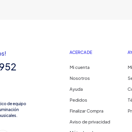
os!
ACERCA DE
A
7952
Mi cuenta
Mi
Nosotros
Se
Ayuda
C
Pedidos
Té
xico de equipo
iluminación
Finalizar Compra
P
usicales.
Aviso de privacidad