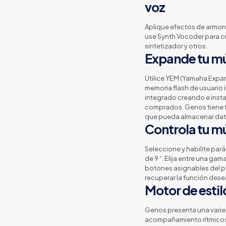
voz
Aplique efectos de armoní
use Synth Vocoder para cr
sintetizador y otros.
Expande tu m
Utilice YEM (Yamaha Expan
memoria flash de usuario 
integrado creando e inst
comprados. Genos tiene t
que pueda almacenar dat
Controla tu m
Seleccione y habilite pará
de 9 “. Elija entre una ga
botones asignables del pa
recuperar la función des
Motor de estil
Genos presenta una vari
acompañamiento rítmico