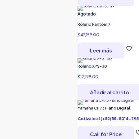
Agotado
Roland Fantom 7
$
47,159.00
Leer más
Roland XPS-30
$
12,199.00
Añadir al carrito
Yamaha CP73 Piano Digital
Cotízalo al (+52)55-5014-795
Call for Price