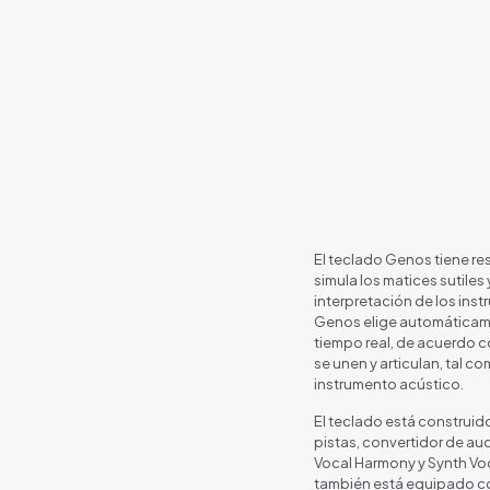
El teclado Genos tiene re
simula los matices sutiles 
interpretación de los ins
Genos elige automáticam
tiempo real, de acuerdo 
se unen y articulan, tal c
instrumento acústico.
El teclado está construid
pistas, convertidor de aud
Vocal Harmony y Synth Voco
también está equipado c