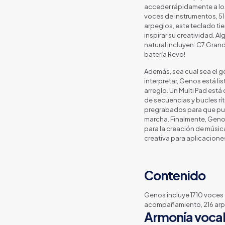
acceder rápidamente a los
voces de instrumentos, 5
arpegios, este teclado ti
inspirar su creatividad. A
natural incluyen: C7 Grand
batería Revo!
Además, sea cual sea el 
interpretar, Genos está l
arreglo. Un Multi Pad está
de secuencias y bucles rí
pregrabados para que pue
marcha. Finalmente, Genos
para la creación de músic
creativa para aplicacione
Contenido
Genos incluye 1710 voces 
acompañamiento, 216 arp
Armonía vocal 