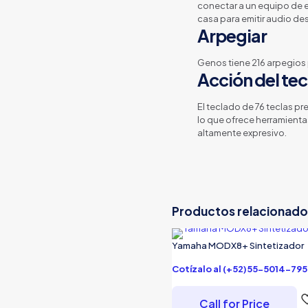
conectar a un equipo de 
casa para emitir audio de
Arpegiar
Genos tiene 216 arpegios 
Acción del te
El teclado de 76 teclas pr
lo que ofrece herramien
altamente expresivo.
Productos relacionado
Yamaha MODX8+ Sintetizador
Cotízalo al (+52)55-5014-795
Call for Price