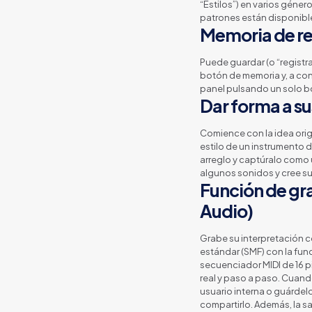
“Estilos”) en varios géner
patrones están disponibles
Memoria de re
Puede guardar (o “registra
botón de memoria y, a con
panel pulsando un solo b
Dar forma a su
Comience con la idea origin
estilo de un instrumento d
arreglo y captúralo como
algunos sonidos y cree su
Función de gr
Audio)
Grabe su interpretación c
estándar (SMF) con la fun
secuenciador MIDI de 16 p
real y paso a paso. Cuand
usuario interna o guárdel
compartirlo. Además, la sa