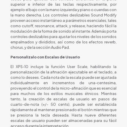
superior e inferior de las teclas respectivamente, por
ejemplo el bajo con la mano izquierda y piano o cuerdas con
la mano derecha. Los controles deslizables Sound Modify
proveen acceso instantáneo a parámetros esenciales, tales
como cutoff, resonance, attack, y release, haciendo fácil la
modulación de la forma de sonido al instante. Además porta
controles deslizables para ajustar los niveles de los sonidos
empalmados y divididos, así como de los efectos reverb,
chorus, y de la sección Audio Pad.
Personalizalo con Escalas de Usuario
El XPS-10 incluye la función User Scale, habilitando la
personalización de la afinación ejecutable en el teclado, a
como lo desees. Cada nota de la escala puede ser ajustada
individualmente en incrementos de una-centesima,
proveyendo el control de la micro-afinación que es esencial
para muchos de los estilos musicales étnicos. Mientras
tanto, la creación de escalas de usuario en pasos de
cuarto-de-nota (+/- 50 cents), puede ser establecida
rápidamente al mantener presionado el botón mientras que
se presiona la tecla deseada. Hasta nueve diferentes
escalas de usuario pueden ser almacenadas para su fácil
acceso durante la interpretación.