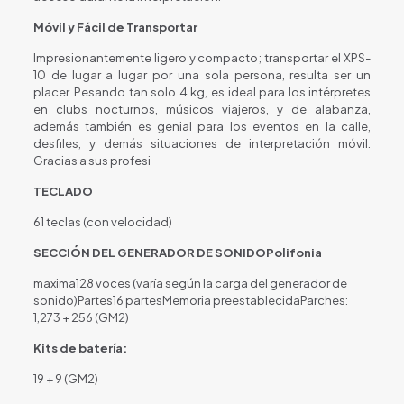
Móvil y Fácil de Transportar
Impresionantemente ligero y compacto; transportar el XPS-
10 de lugar a lugar por una sola persona, resulta ser un
placer. Pesando tan solo 4 kg, es ideal para los intérpretes
en clubs nocturnos, músicos viajeros, y de alabanza,
además también es genial para los eventos en la calle,
desfiles, y demás situaciones de interpretación móvil.
Gracias a sus profesi
TECLADO
61 teclas (con velocidad)
SECCIÓN DEL GENERADOR DE SONIDOPolifonia
maxima128 voces (varía según la carga del generador de
sonido)Partes16 partesMemoria preestablecidaParches:
1,273 + 256 (GM2)
Kits de batería:
19 + 9 (GM2)