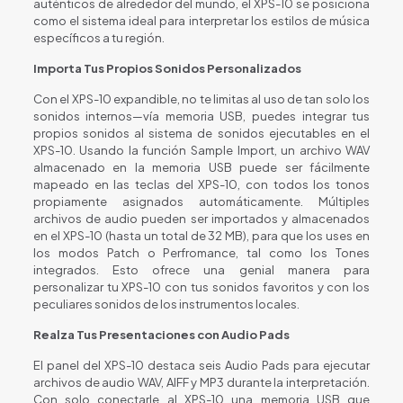
auténticos de alrededor del mundo, el XPS-10 se posiciona
como el sistema ideal para interpretar los estilos de música
específicos a tu región.
Importa Tus Propios Sonidos Personalizados
Con el XPS-10 expandible, no te limitas al uso de tan solo los
sonidos internos—vía memoria USB, puedes integrar tus
propios sonidos al sistema de sonidos ejecutables en el
XPS-10. Usando la función Sample Import, un archivo WAV
almacenado en la memoria USB puede ser fácilmente
mapeado en las teclas del XPS-10, con todos los tonos
propiamente asignados automáticamente. Múltiples
archivos de audio pueden ser importados y almacenados
en el XPS-10 (hasta un total de 32 MB), para que los uses en
los modos Patch o Perfromance, tal como los Tones
integrados. Esto ofrece una genial manera para
personalizar tu XPS-10 con tus sonidos favoritos y con los
peculiares sonidos de los instrumentos locales.
Realza Tus Presentaciones con Audio Pads
El panel del XPS-10 destaca seis Audio Pads para ejecutar
archivos de audio WAV, AIFF y MP3 durante la interpretación.
Con solo conectarle al XPS-10 una memoria USB que