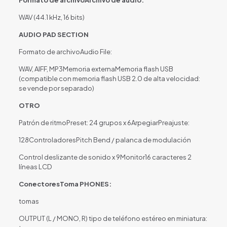
Formato de archivoArchivo de audio:
WAV (44.1 kHz, 16 bits)
AUDIO PAD SECTION
Formato de archivoAudio File:
WAV, AIFF, MP3Memoria externaMemoria flash USB
(compatible con memoria flash USB 2.0 de alta velocidad:
se vende por separado)
OTRO
Patrón de ritmoPreset: 24 grupos x 6ArpegiarPreajuste:
128ControladoresPitch Bend / palanca de modulación
Control deslizante de sonido x 9Monitor16 caracteres 2
líneas LCD
ConectoresToma PHONES:
tomas
OUTPUT (L / MONO, R) tipo de teléfono estéreo en miniatura: