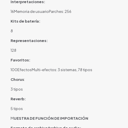
Interpretaciones:
16Memoria de usuarioParches: 256
Kits de batería:
8
Representaciones:
128
Favoritos:
100EfectosMulti-efectos: 3 sistemas, 78 tipos
Chorus
:
3 tipos
Reverb:
5 tipos
M
UESTRA DE FUNCIÓN DE IMPORTACIÓN