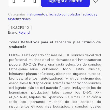
Agregar al carrito
XPS-
10
cantidad
Categorías:
Instrumentos
,
Teclado controlador
,
Teclados y
Sintetizadores
SKU:
XPS-10
Brand:
Roland
Tones Definitivos para el Escenario y el Estudio de
Grabación
El XPS-10 está copado con mas de 1500 sonidos de calidad
profesional, muchos de ellos derivados del inmensamente
popular JUNO-Di. Porta una vasta selección de sonidos
listos-para-usarse cubriendo todo estilo musical,
brindando pianos acústicos y eléctricos, órganos, cuerdas,
bronces, alientos, sintetizadores, y otros instrumentos
esenciales a tu disposición. Además de contar con sonidos
del legado clásico del pasado Roland, incluyendo los de
legendarios productos, tales como los D-50, XP-
60/-30/-10, Tarjetas de Expansión SRX, y mas. En adición a
todo eso, portando muchos de los sonidos de
instrumentos étnicos mas buscados, y sonidos locales