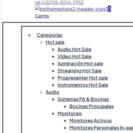
tel:(+52)55-5014-7952
0
Carrito
Categorías
Hot sale
Audio Hot Sale
Vídeo Hot Sale
Iluminación Hot sale
Streaming Hot Sale
Propresenter Hot sale
Instrumentos Hot Sale
Audio
Sistemas PA & Bocinas
Bocinas Principales
Monitoreo
Monitores Activos
Monitores Personales In-ea