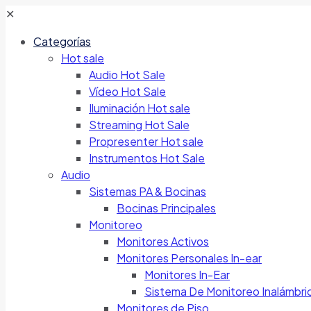
✕
Categorías
Hot sale
Audio Hot Sale
Vídeo Hot Sale
Iluminación Hot sale
Streaming Hot Sale
Propresenter Hot sale
Instrumentos Hot Sale
Audio
Sistemas PA & Bocinas
Bocinas Principales
Monitoreo
Monitores Activos
Monitores Personales In-ear
Monitores In-Ear
Sistema De Monitoreo Inalámbri
Monitores de Piso