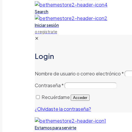
Search
Iniciar sesión
o registrate
✕
Login
Nombre de usuario o correo electrónico
*
Contraseña
*
Recuérdame
Acceder
¿Olvidaste la contraseña?
Estamos para servirte