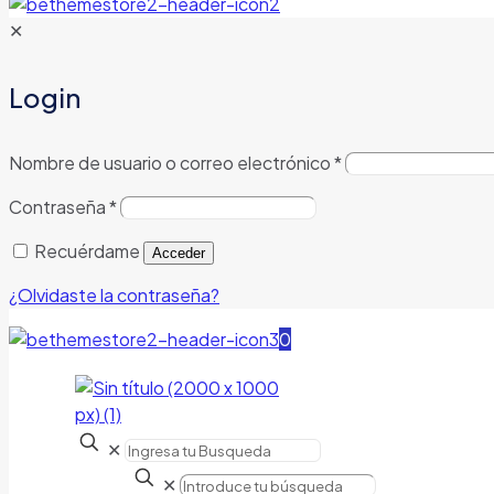
✕
Login
Nombre de usuario o correo electrónico
*
Contraseña
*
Recuérdame
Acceder
¿Olvidaste la contraseña?
0
✕
✕