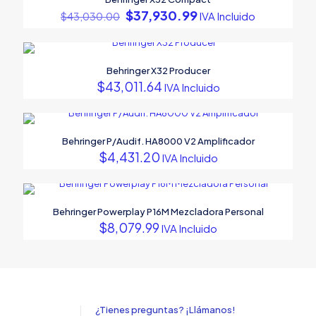
Original
Current
$
37,930.99
IVA Incluido
$
43,030.00
price
price
was:
is:
$43,030.00.
$37,930.99.
Behringer X32 Producer
$
43,011.64
IVA Incluido
Behringer P/Audif. HA8000 V2 Amplificador
$
4,431.20
IVA Incluido
Behringer Powerplay P16M Mezcladora Personal
$
8,079.99
IVA Incluido
¿Tienes preguntas? ¡Llámanos!