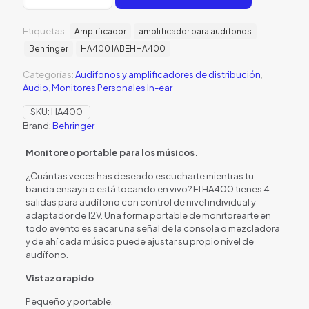
HA400
Amplificador
Etiquetas:
cantidad
Amplificador
amplificador para audifonos
Behringer
HA400 IABEHHA400
Categorías:
Audifonos y amplificadores de distribución
,
Audio
,
Monitores Personales In-ear
SKU:
HA400
Brand:
Behringer
Monitoreo portable para los músicos.
¿Cuántas veces has deseado escucharte mientras tu
banda ensaya o está tocando en vivo? El HA400 tienes 4
salidas para audífono con control de nivel individual y
adaptador de 12V. Una forma portable de monitorearte en
todo evento es sacar una señal de la consola o mezcladora
y de ahí cada músico puede ajustar su propio nivel de
audífono.
Vistazo rapido
Pequeño y portable.