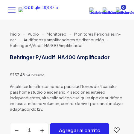
0
Inicio
-
Audio
-
Monitoreo
-
Monitores Personales In-
ear
-
Audifonos y amplificadores de distribución
-
Behringer P/Audif. HA400 Amplificador
Behringer P/Audif. HA400 Amplificador
$
757.48
IVA Incluido
Amplificador ultra compacto para audífonos de 4 canales
para home studio o escenario, 4 secciones estéreo
independientes, alta calidad con cualquier tipo de audífono
incluso al máximo volumen, control de nivel por canal, incluye
adaptador dc 12v.
Behringer
Agregar al carrito
P/Audif.