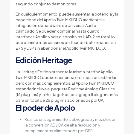
segundo conjunto de monitores.
En cualquier momento, puede aumentar la potencia y la
capacidad del Apollo Twin MKII DUO mediante la
integración de hardware de Universal Audio
calificado. Se pueden combinar hasta cuatro
interfaces Apollo y seis dispositivos UAD-2 en total, lo
que permite a los usuarios de Thunderbolt expandir su
E / S y DSP sin abandonar el Apollo Twin MKII DUO.
Edición Heritage
La Heritage Edition presenta la misma interfaz Apollo
Twin MKII DUO que se encuentra en la edición estándar
pero con más complementos. El Apollo Twin MKII DUO
estándar incluye el paquete Realtime Analog Classics
(14 plug-ins) y la Heritage Edition agrega 11 plug-ins más
para un total de 25 plug-ins accionados por UA.
El poder de Apolo
Realice un seguimiento, sobregrabe y mezcle con
la conversión AD / DA de alta resolución y
complementos alimentados por DSP