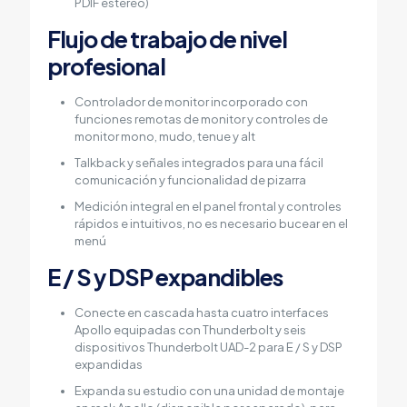
PDIF estéreo)
Flujo de trabajo de nivel
profesional
Controlador de monitor incorporado con
funciones remotas de monitor y controles de
monitor mono, mudo, tenue y alt
Talkback y señales integrados para una fácil
comunicación y funcionalidad de pizarra
Medición integral en el panel frontal y controles
rápidos e intuitivos, no es necesario bucear en el
menú
E / S y DSP expandibles
Conecte en cascada hasta cuatro interfaces
Apollo equipadas con Thunderbolt y seis
dispositivos Thunderbolt UAD-2 para E / S y DSP
expandidas
Expanda su estudio con una unidad de montaje