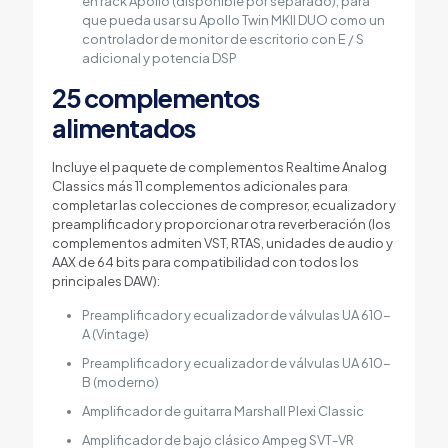
en rack Apollo (disponible por separado), para
que pueda usar su Apollo Twin MKII DUO como un
controlador de monitor de escritorio con E / S
adicional y potencia DSP
25 complementos
alimentados
Incluye el paquete de complementos Realtime Analog
Classics más 11 complementos adicionales para
completar las colecciones de compresor, ecualizador y
preamplificador y proporcionar otra reverberación (los
complementos admiten VST, RTAS, unidades de audio y
AAX de 64 bits para compatibilidad con todos los
principales DAW):
Preamplificador y ecualizador de válvulas UA 610-
A (Vintage)
Preamplificador y ecualizador de válvulas UA 610-
B (moderno)
Amplificador de guitarra Marshall Plexi Classic
Amplificador de bajo clásico Ampeg SVT-VR