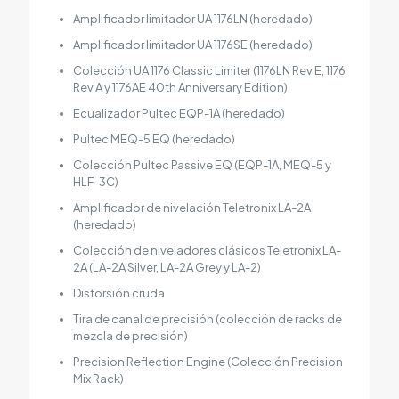
Amplificador limitador UA 1176LN (heredado)
Amplificador limitador UA 1176SE (heredado)
Colección UA 1176 Classic Limiter (1176LN Rev E, 1176
Rev A y 1176AE 40th Anniversary Edition)
Ecualizador Pultec EQP-1A (heredado)
Pultec MEQ-5 EQ (heredado)
Colección Pultec Passive EQ (EQP-1A, MEQ-5 y
HLF-3C)
Amplificador de nivelación Teletronix LA-2A
(heredado)
Colección de niveladores clásicos Teletronix LA-
2A (LA-2A Silver, LA-2A Grey y LA-2)
Distorsión cruda
Tira de canal de precisión (colección de racks de
mezcla de precisión)
Precision Reflection Engine (Colección Precision
Mix Rack)