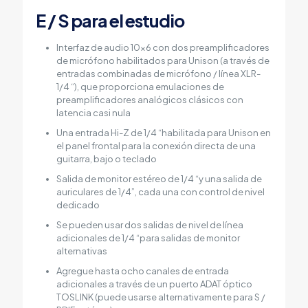
E / S para el estudio
Interfaz de audio 10×6 con dos preamplificadores
de micrófono habilitados para Unison (a través de
entradas combinadas de micrófono / línea XLR-
1/4 “), que proporciona emulaciones de
preamplificadores analógicos clásicos con
latencia casi nula
Una entrada Hi-Z de 1/4 “habilitada para Unison en
el panel frontal para la conexión directa de una
guitarra, bajo o teclado
Salida de monitor estéreo de 1/4 “y una salida de
auriculares de 1/4”, cada una con control de nivel
dedicado
Se pueden usar dos salidas de nivel de línea
adicionales de 1/4 “para salidas de monitor
alternativas
Agregue hasta ocho canales de entrada
adicionales a través de un puerto ADAT óptico
TOSLINK (puede usarse alternativamente para S /