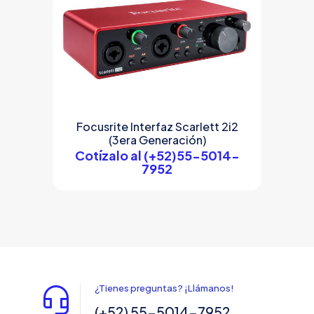
Focusrite Interfaz Scarlett 2i2
(3era Generación)
Cotízalo al (+52)55-5014-
7952
¿Tienes preguntas? ¡Llámanos!
(+52) 55-5014-7952