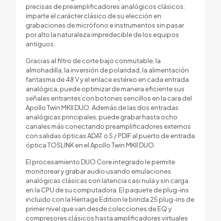
precisas de preamplificadores analógicos clásicos:
imparte el carácter clásico de su elección en
grabaciones de micrófono e instrumentos sin pasar
por alto la naturaleza impredecible de los equipos
antiguos.
Gracias al filtro de corte bajo conmutable, la
almohadilla, la inversión de polaridad, la alimentación
fantasma de 48 V y el enlace estéreo en cada entrada
analógica, puede optimizar de manera eficiente sus
señales entrantes con botones sencillos en la cara del
Apollo Twin MKII DUO. Además de las dos entradas
analógicas principales, puede grabar hasta ocho
canales más conectando preamplificadores externos
con salidas ópticas ADAT o S / PDIF al puerto de entrada
óptica TOSLINK en el Apollo Twin MKII DUO.
El procesamiento DUO Core integrado le permite
monitorear y grabar audio usando emulaciones
analógicas clásicas con latencia casi nula y sin carga
en la CPU de su computadora. El paquete de plug-ins
incluido con la Heritage Edition le brinda 25 plug-ins de
primer nivel que van desde colecciones de EQ y
compresores clásicos hasta amplificadores virtuales