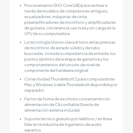
Procesamiento DUO Core UAD para rastrear a
través de modelos de compresores antiguos,
ecualizadores, máquinas de cinta,
preamplificadores de micrófono y amplificadores
de guitarra, con latencia casi nula y sin carga en la
CPU de su computadora
La tecnología Unison clava el tono de las prensas
de micrófono de estado sólido y de tubo
buscadas, incluida su impedancia de entrada, los
puntos óptimos de la etapa de ganancia y los
comportamientos del circuito de nivel de
componente del hardware original
Conectividad Thunderbolt 2 para computadoras
Mac y Windows (cable Thunderbolt disponible por
separado)
Factor de forma de escritorio conveniente con
alimentación de CA confiable (fuente de
alimentación externa incluida)
Soporte técnico gratuito por teléfono / en línea
líder en la industria de ingenieros de audio
expertos