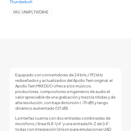
Thunderbolt
audio
cantidad
SKU:
UNAPLTWDIIHE
Equipado con convertidores de 24 bits / 192 kHz
rediseñados y actualizados del Apollo Twin original, el
Apollo Twin MKII DUO ofrece a los músicos,
productores, compositores e ingenieros de audio el
valor apreciable de una grabación y mezcla nítidas y de
alta resolución, con baja distorsión ( -111 dB) y rango
dinámico aumentado (121 dB).
La interfaz cuenta con dos entradas combinadas de
micrófono / línea XLR-1/4 “y una entrada Hi-Z de 1/4”,
todas con integración Unison para emulaciones UAD