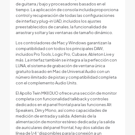
de guitarra / bajo y procesadores basados ​​en el
tiempo. La aplicación de consola incluida proporciona
control y recuperación de todas las configuraciones
de interfaz y plug-in UAD, incluidos los ajustes
preestablecidos de canales, la funcionalidad de
arrastrar y soltar y las ventanas de tamaño dinámico.
Los controladores de Mac y Windows garantizan la
compatibilidad con todos los principales DAW,
incluidos Pro Tools, Logic Pro, Cubase, Ableton Live y
más. La interfaz también se integra a la perfección con
LUNA, el sistema de grabación de ventana única
gratuito basado en Mac de Universal Audio con un
número ilimitado de pistas y compatibilidad completa
con el complemento Audio Units.
El Apollo Twin MKII DUO ofrece una sección de monitor
completa con funcionalidad talkback y controles
dedicados en el panel frontal para las funciones Alt
Speakers, Dim y Mono, así como capacidades de
medición de entrada y salida. Además de la
alimentación de monitor estéreo dedicada y la salida
de auriculares del panel frontal, hay dos salidas de
línea de 1/4 “disponibles para la conexión a un