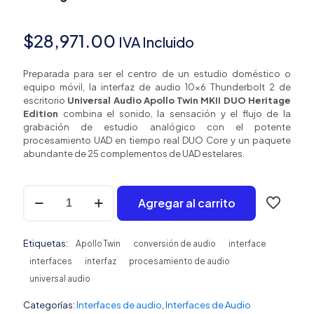
$
28,971.00
IVA Incluido
Preparada para ser el centro de un estudio doméstico o
equipo móvil, la interfaz de audio 10×6 Thunderbolt 2 de
escritorio
Universal Audio Apollo Twin MKII DUO Heritage
Edition
combina el sonido, la sensación y el flujo de la
grabación de estudio analógico con el potente
procesamiento UAD en tiempo real DUO Core y un paquete
abundante de 25 complementos de UAD estelares.
Universal
Agregar al carrito
Audio
Apollo
Twin
Etiquetas:
MKII
Apollo Twin
conversión de audio
interface
DUO
interfaces
interfaz
procesamiento de audio
Heritage
universal audio
Edition
Interfaz
Categorías:
Interfaces de audio
,
Interfaces de Audio
de