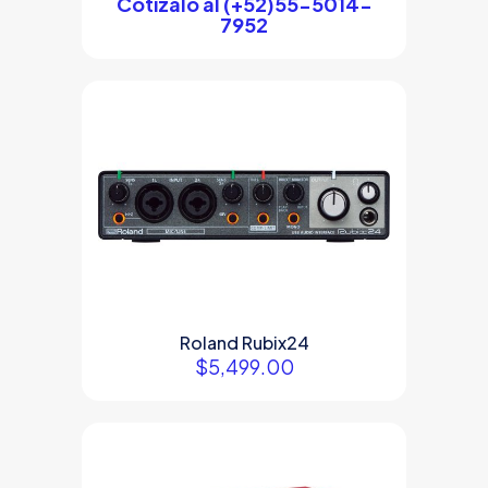
Cotízalo al (+52)55-5014-
7952
Roland Rubix24
$
5,499.00