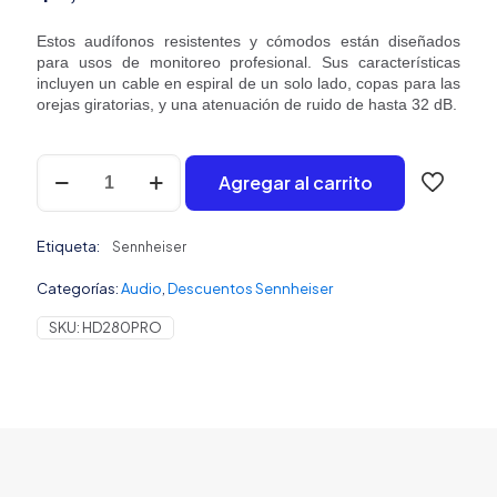
Estos audífonos resistentes y cómodos están diseñados
para usos de monitoreo profesional. Sus características
incluyen un cable en espiral de un solo lado, copas para las
orejas giratorias, y una atenuación de ruido de hasta 32 dB.
Sennheiser
Agregar al carrito
HD
280
PRO
Etiqueta:
Audífonos
Sennheiser
cantidad
Categorías:
Audio
,
Descuentos Sennheiser
SKU:
HD280PRO