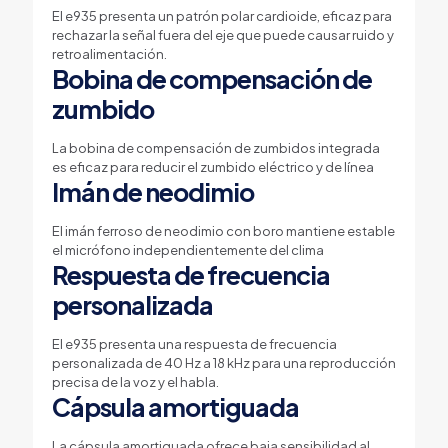
El e935 presenta un patrón polar cardioide, eficaz para
rechazar la señal fuera del eje que puede causar ruido y
retroalimentación.
Bobina de compensación de
zumbido
La bobina de compensación de zumbidos integrada
es eficaz para reducir el zumbido eléctrico y de línea
Imán de neodimio
El imán ferroso de neodimio con boro mantiene estable
el micrófono independientemente del clima
Respuesta de frecuencia
personalizada
El e935 presenta una respuesta de frecuencia
personalizada de 40 Hz a 18 kHz para una reproducción
precisa de la voz y el habla.
Cápsula amortiguada
La cápsula amortiguada ofrece baja sensibilidad al