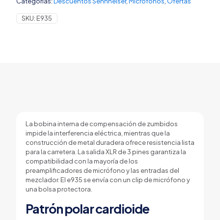
Categorías:
Descuentos Sennheiser
,
Micrófonos
,
Ofertas
cantidad
SKU:
E935
La bobina interna de compensación de zumbidos
impide la interferencia eléctrica, mientras que la
construcción de metal duradera ofrece resistencia lista
para la carretera. La salida XLR de 3 pines garantiza la
compatibilidad con la mayoría de los
preamplificadores de micrófono y las entradas del
mezclador. El e935 se envía con un clip de micrófono y
una bolsa protectora.
Patrón polar cardioide