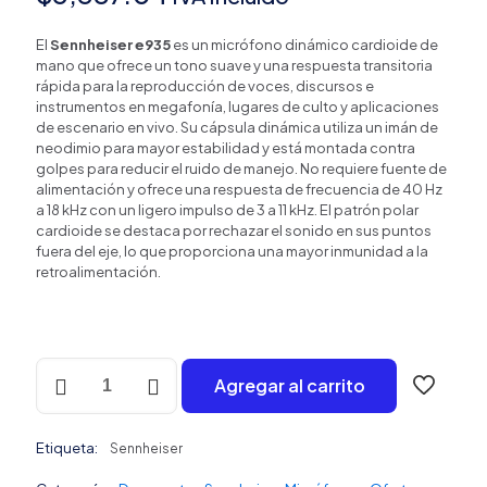
El
Sennheiser e935
es un micrófono dinámico cardioide de
mano que ofrece un tono suave y una respuesta transitoria
rápida para la reproducción de voces, discursos e
instrumentos en megafonía, lugares de culto y aplicaciones
de escenario en vivo. Su cápsula dinámica utiliza un imán de
neodimio para mayor estabilidad y está montada contra
golpes para reducir el ruido de manejo. No requiere fuente de
alimentación y ofrece una respuesta de frecuencia de 40 Hz
a 18 kHz con un ligero impulso de 3 a 11 kHz. El patrón polar
cardioide se destaca por rechazar el sonido en sus puntos
fuera del eje, lo que proporciona una mayor inmunidad a la
retroalimentación.
Sennheiser
Agregar al carrito
e935
-
Micrófono
Etiqueta:
Vocal
Sennheiser
Dinamico