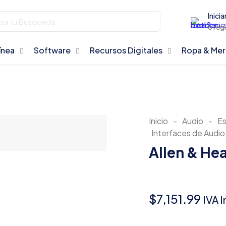
Inicia
o reg
ínea
Software
Recursos Digitales
Ropa & Me
Inicio
-
Audio
-
Es
Interfaces de Audi
Allen & He
$
7,151.99
IVA I