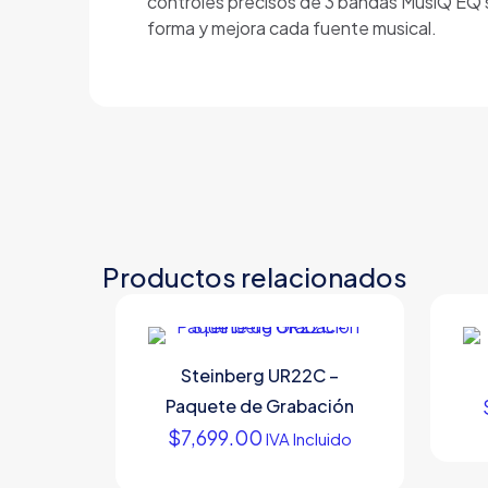
controles precisos de 3 bandas MusiQ EQ s
forma y mejora cada fuente musical.
Productos relacionados
Steinberg UR22C –
Paquete de Grabación
$
7,699.00
IVA Incluido