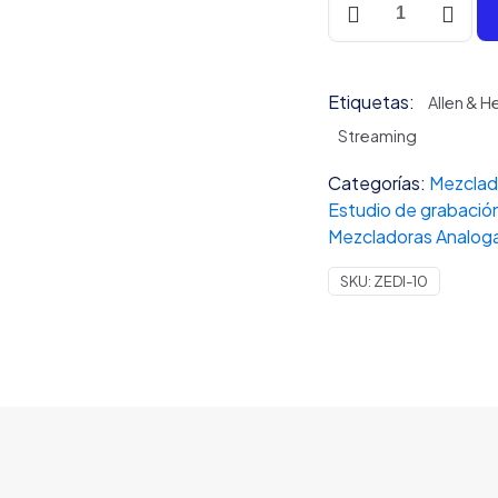
&
Heath
ZEDi-
Etiquetas:
10
Allen & H
cantidad
Streaming
Categorías:
Mezclad
Estudio de grabació
Mezcladoras Analog
SKU:
ZEDI-10