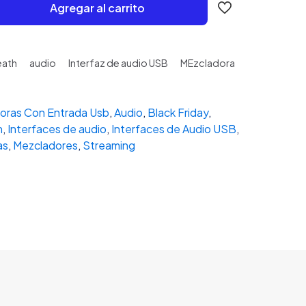
Agregar al carrito
eath
audio
Interfaz de audio USB
MEzcladora
oras Con Entrada Usb
,
Audio
,
Black Friday
,
n
,
Interfaces de audio
,
Interfaces de Audio USB
,
as
,
Mezcladores
,
Streaming