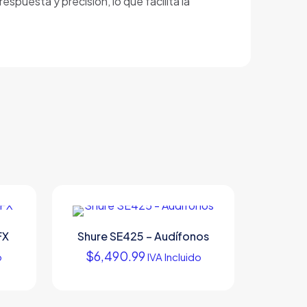
puesta y precisión, lo que facilita la
FX
Shure SE425 – Audífonos
$
6,490.99
o
IVA Incluido