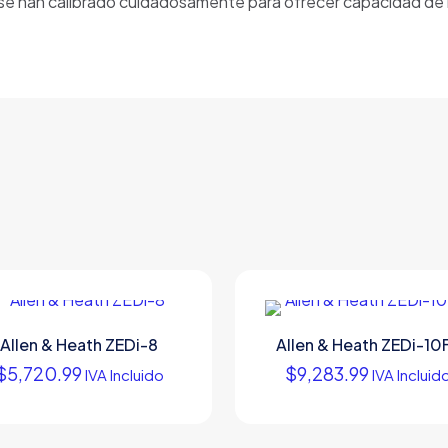
e han calibrado cuidadosamente para ofrecer capacidad de res
Allen & Heath ZEDi-8
Allen & Heath ZEDi-10
$
5,720.99
$
9,283.99
IVA Incluido
IVA Incluid