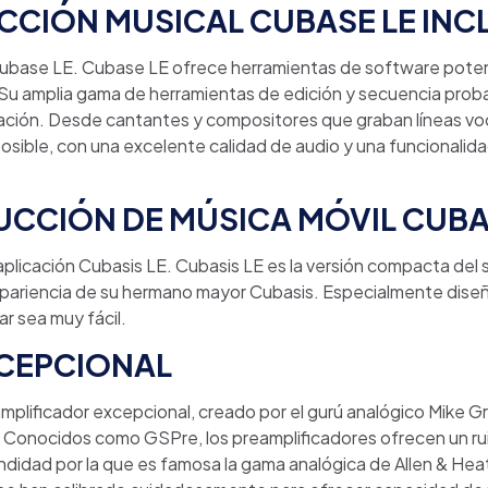
CIÓN MUSICAL CUBASE LE INC
ubase LE. Cubase LE ofrece herramientas de software potente
 Su amplia gama de herramientas de edición y secuencia proba
cación. Desde cantantes y compositores que graban líneas v
posible, con una excelente calidad de audio y una funcionalid
UCCIÓN DE MÚSICA MÓVIL CUBA
 aplicación Cubasis LE. Cubasis LE es la versión compacta del
apariencia de su hermano mayor Cubasis. Especialmente diseña
r sea muy fácil.
XCEPCIONAL
lificador excepcional, creado por el gurú analógico Mike Grif
Conocidos como GSPre, los preamplificadores ofrecen un ru
undidad por la que es famosa la gama analógica de Allen & Heath