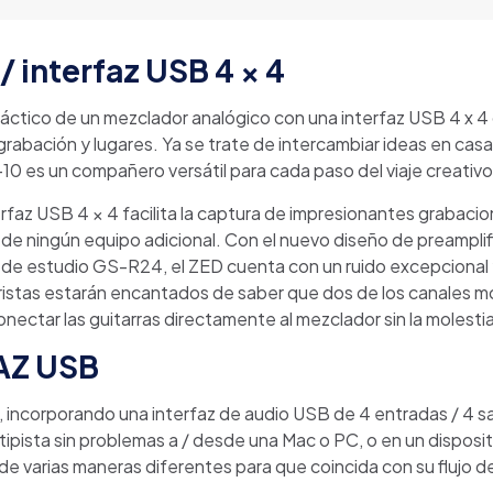
 interfaz USB 4 × 4
áctico de un mezclador analógico con una interfaz USB 4 x 4 d
rabación y lugares. Ya se trate de intercambiar ideas en casa,
0 es un compañero versátil para cada paso del viaje creativo
terfaz USB 4 × 4 facilita la captura de impresionantes grabac
 de ningún equipo adicional. Con el nuevo diseño de preampli
n de estudio GS-R24, el ZED cuenta con un ruido excepcional 
rristas estarán encantados de saber que dos de los canales 
onectar las guitarras directamente al mezclador sin la molestia
AZ USB
incorporando una interfaz de audio USB de 4 entradas / 4 sal
ipista sin problemas a / desde una Mac o PC, o en un disposit
e varias maneras diferentes para que coincida con su flujo de