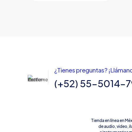
¿Tienes preguntas? ¡Lláman
(+52) 55-5014-
Tienda en línea en Mé
de audio, video, 