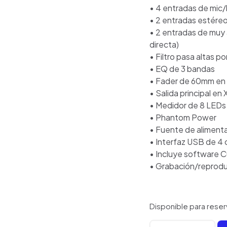
• 4 entradas de mic/
• 2 entradas estére
• 2 entradas de muy 
directa)
• Filtro pasa altas po
• EQ de 3 bandas
• Fader de 60mm en 
• Salida principal en 
• Medidor de 8 LEDs
• Phantom Power
• Fuente de alimenta
• Interfaz USB de 4 
• Incluye software 
• Grabación/reprodu
Disponible para reser
Allen