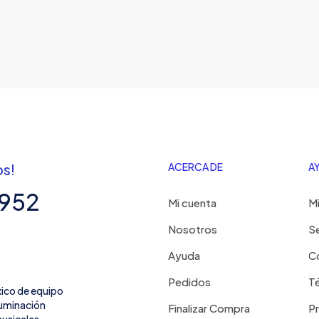
os!
ACERCA DE
A
7952
Mi cuenta
Mi
Nosotros
Se
Ayuda
C
Pedidos
Té
xico de equipo
iluminación
Finalizar Compra
P