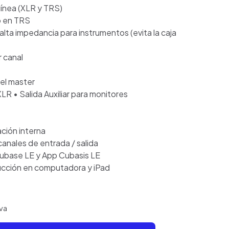
línea (XLR y TRS)
o en TRS
alta impedancia para instrumentos (evita la caja
r canal
el master
XLR • Salida Auxiliar para monitores
ción interna
canales de entrada / salida
Cubase LE y App Cubasis LE
cción en computadora y iPad
va