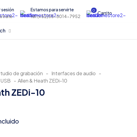
r sesión
Estamos para servirte
0
Carrito
istrate
tel:(+52)55-5014-7952
rch
tudio de grabación
-
Interfaces de audio
-
o USB
-
Allen & Heath ZEDi-10
ath ZEDi-10
ncluido