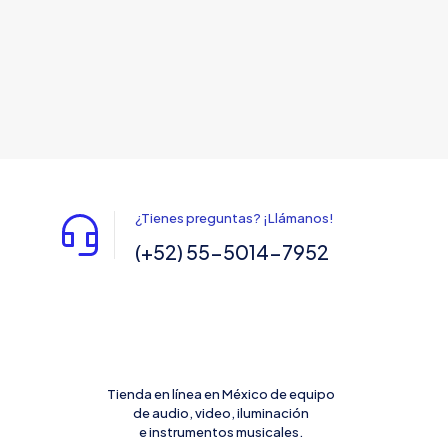
variantes.
Las
opciones
se
pueden
elegir
en
la
página
de
producto
¿Tienes preguntas? ¡Llámanos!
(+52) 55-5014-7952
Tienda en línea en México de equipo
de audio, video, iluminación
e instrumentos musicales.