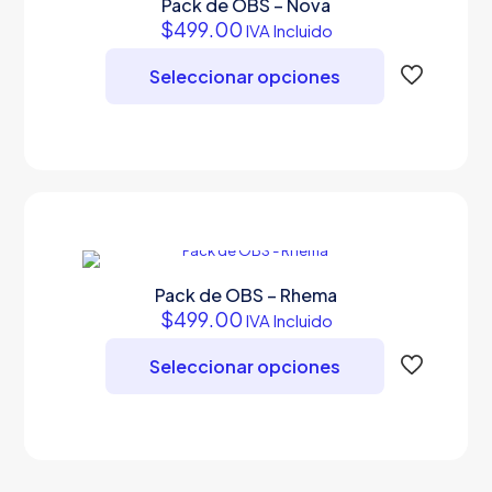
Pack de OBS – Nova
elegir
$
499.00
IVA Incluido
en
la
Seleccionar opciones
página
de
Este
producto
producto
tiene
múltiples
variantes.
Las
opciones
se
pueden
Pack de OBS – Rhema
elegir
$
499.00
IVA Incluido
en
la
Seleccionar opciones
página
de
Este
producto
producto
tiene
múltiples