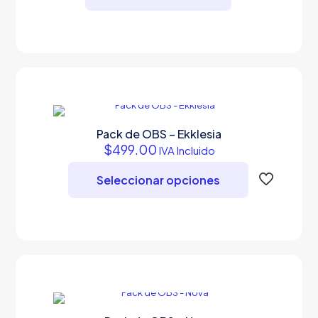
Pack de OBS – Ekklesia
$
499.00
IVA Incluido
Seleccionar opciones
Este
producto
tiene
múltiples
variantes.
Las
opciones
se
pueden