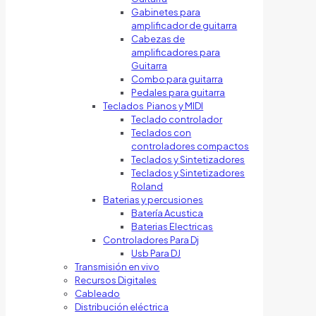
Gabinetes para
amplificador de guitarra
Cabezas de
amplificadores para
Guitarra
Combo para guitarra
Pedales para guitarra
Teclados Pianos y MIDI
Teclado controlador
Teclados con
controladores compactos
Teclados y Sintetizadores
Teclados y Sintetizadores
Roland
Baterias y percusiones
Batería Acustica
Baterias Electricas
Controladores Para Dj
Usb Para DJ
Transmisión en vivo
Recursos Digitales
Cableado
Distribución eléctrica