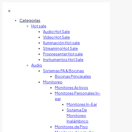
✕
Categorías
Hot sale
Audio Hot Sale
Vídeo Hot Sale
Iluminación Hot sale
Streaming Hot Sale
Propresenter Hot sale
Instrumentos Hot Sale
Audio
Sistemas PA & Bocinas
Bocinas Principales
Monitoreo
Monitores Activos
Monitores Personales In-
ear
Monitores In-Ear
Sistema De
Monitoreo
Inalámbrico
Monitores de Piso