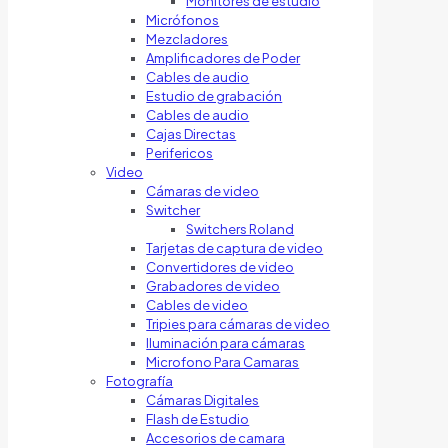
Monitores de estudio
Micrófonos
Mezcladores
Amplificadores de Poder
Cables de audio
Estudio de grabación
Cables de audio
Cajas Directas
Perifericos
Video
Cámaras de video
Switcher
Switchers Roland
Tarjetas de captura de video
Convertidores de video
Grabadores de video
Cables de video
Tripies para cámaras de video
Iluminación para cámaras
Microfono Para Camaras
Fotografía
Cámaras Digitales
Flash de Estudio
Accesorios de camara