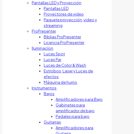
Pantallas LED y Proyección
Pantallas LED
Proyectores de video
Paquete proyección, video y
streaming
ProPresenter
Biblias ProPresenter
Licencia ProPresenter
Iluminacíon
Luces Spot
Luces Par
Luces de Color & Wash
Estrobos, Laser y Luces de
efectos
Máquina de humo
Instrumentos
Bajos
Amplificadores para Bajo
Gabinetes para
amplificador de bajo
Pedales para bajo
Guitarras
Amplificadores para
Guitarra