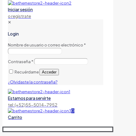
Iniciar sesión
o registrate
✕
Login
Nombre de usuario o correo electrónico
*
Contraseña
*
Recuérdame
Acceder
¿Olvidaste la contraseña?
Estamos para servirte
tel:(+52)55-5014-7952
0
Carrito