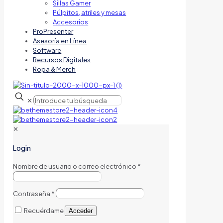
Sillas Gamer
Púlpitos, atriles y mesas
Accesorios
ProPresenter
Asesoría en Línea
Software
Recursos Digitales
Ropa & Merch
✕
✕
Login
Nombre de usuario o correo electrónico
*
Contraseña
*
Recuérdame
Acceder