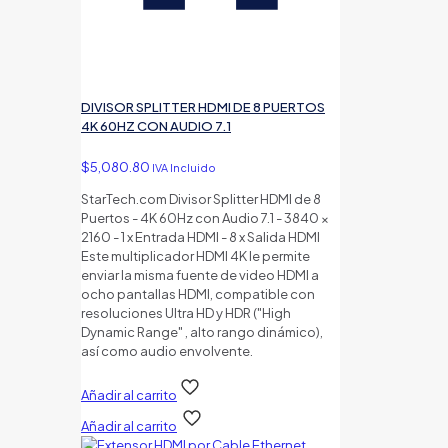
DIVISOR SPLITTER HDMI DE 8 PUERTOS
4K 60HZ CON AUDIO 7.1
$
5,080.80
IVA Incluido
StarTech.com Divisor Splitter HDMI de 8
Puertos - 4K 60Hz con Audio 7.1 - 3840 ×
2160 - 1 x Entrada HDMI - 8 x Salida HDMI
Este multiplicador HDMI 4K le permite
enviar la misma fuente de video HDMI a
ocho pantallas HDMI, compatible con
resoluciones Ultra HD y HDR ("High
Dynamic Range" , alto rango dinámico),
así como audio envolvente.
Añadir al carrito
Añadir al carrito