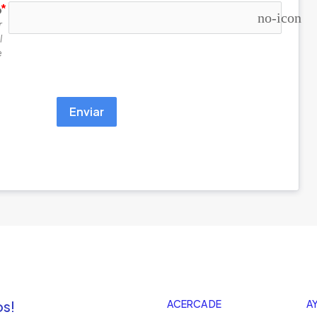
o
no-icon
r
l
e
Enviar
os!
ACERCA DE
A