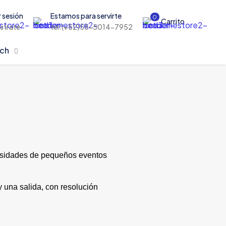
r sesión
Estamos para servirte
0
Carrito
istrate
tel:(+52)55-5014-7952
rch
esidades de pequeños eventos
 una salida, con resolución