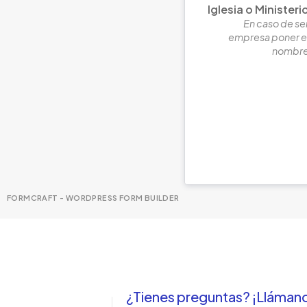
Iglesia o Ministeri
En caso de se
empresa poner e
nombr
FORMCRAFT - WORDPRESS FORM BUILDER
¿Tienes preguntas? ¡Lláman