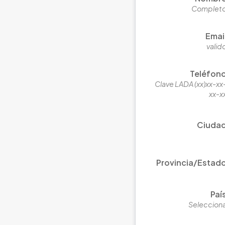
Complet
Emai
valid
Teléfon
Clave LADA (xx)xx-xx
xx-x
Ciuda
Provincia/Estad
Paí
Seleccion