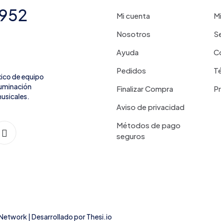
7952
Mi cuenta
Mi
Nosotros
Se
Ayuda
C
Pedidos
Té
xico de equipo
iluminación
Finalizar Compra
P
usicales.
Aviso de privacidad
Métodos de pago
seguros
 Network
| Desarrollado por
Thesi.io