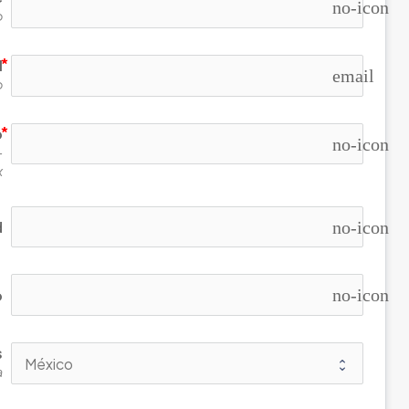
no-icon
o
l
email
o
o
no-icon
-
x
no-icon
d
no-icon
o
s
a