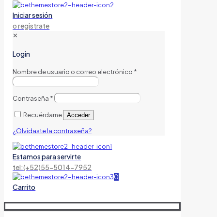
Iniciar sesión
o registrate
✕
Login
Nombre de usuario o correo electrónico
*
Contraseña
*
Recuérdame
Acceder
¿Olvidaste la contraseña?
Estamos para servirte
tel:(+52)55-5014-7952
0
Carrito