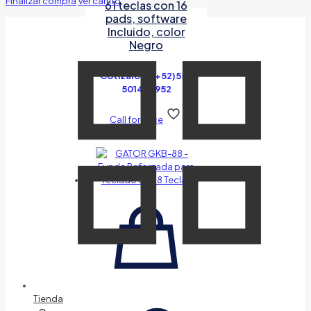
Finalizar compra
Ver carrito
61 teclas con 16
pads, software
Incluido, color
Negro
Cotízalo al (+52)55-
5014-7952
Call for Price
Tienda