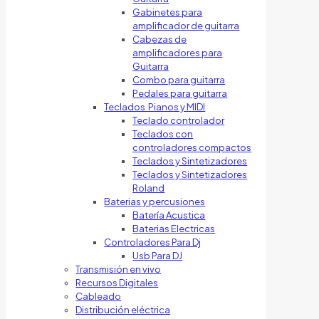
Gabinetes para
amplificador de guitarra
Cabezas de
amplificadores para
Guitarra
Combo para guitarra
Pedales para guitarra
Teclados Pianos y MIDI
Teclado controlador
Teclados con
controladores compactos
Teclados y Sintetizadores
Teclados y Sintetizadores
Roland
Baterias y percusiones
Batería Acustica
Baterias Electricas
Controladores Para Dj
Usb Para DJ
Transmisión en vivo
Recursos Digitales
Cableado
Distribución eléctrica