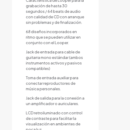
Característica de Looper para la
grabación de hasta 30
segundos / 64 beats de audio
con calidad de CD con arranque
sin problemas y de finalización.
68 diseños incorporados en
ritmo que se pueden utilizar en
conjunto con el Looper.
Jack de entrada para cable de
guitarra mono estándar (ambos
instrumentos activos y pasivos
compatibles)
Toma de entrada auxiliar para
conectar reproductores de
música personales.
Jack de salida para la conexión a
un amplificador o auriculares.
LCD retroiluminado con control
de contraste para facilitar la
visualización en ambientes de
poca luz.