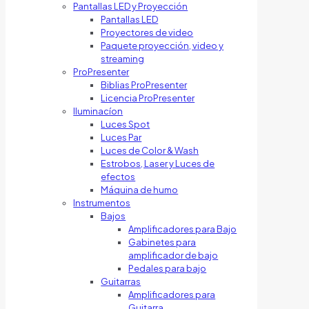
Pantallas LED y Proyección
Pantallas LED
Proyectores de video
Paquete proyección, video y
streaming
ProPresenter
Biblias ProPresenter
Licencia ProPresenter
Iluminacíon
Luces Spot
Luces Par
Luces de Color & Wash
Estrobos, Laser y Luces de
efectos
Máquina de humo
Instrumentos
Bajos
Amplificadores para Bajo
Gabinetes para
amplificador de bajo
Pedales para bajo
Guitarras
Amplificadores para
Guitarra