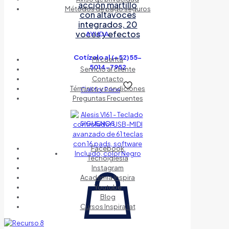
acción martillo
Métodos de pago seguros
con altavoces
integrados, 20
voces y efectos
AYUDA
Cotízalo al (+52)55-
Mi cuenta
5014-7952
Servicio al cliente
Contacto
Términos y condiciones
Call for Price
Preguntas Frecuentes
SIGUENOS
Facebook
Tecnoiglesia
Instagram
Academia Inspira
Youtube
Blog
Cursos Inspira.lat