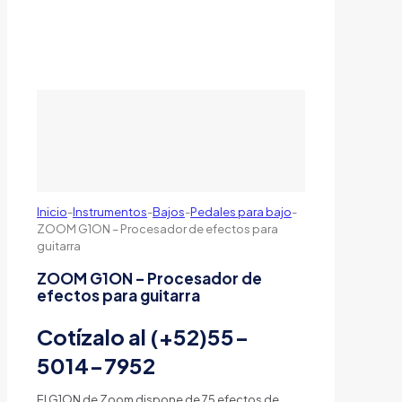
Inicio
-
Instrumentos
-
Bajos
-
Pedales para bajo
-
ZOOM G1ON – Procesador de efectos para
guitarra
ZOOM G1ON – Procesador de
efectos para guitarra
Cotízalo al (+52)55-
5014-7952
El G1ON de Zoom dispone de 75 efectos de