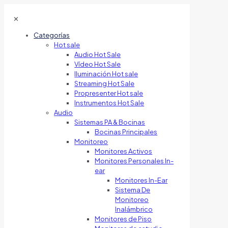
✕
Categorías
Hot sale
Audio Hot Sale
Vídeo Hot Sale
Iluminación Hot sale
Streaming Hot Sale
Propresenter Hot sale
Instrumentos Hot Sale
Audio
Sistemas PA & Bocinas
Bocinas Principales
Monitoreo
Monitores Activos
Monitores Personales In-
ear
Monitores In-Ear
Sistema De
Monitoreo
Inalámbrico
Monitores de Piso