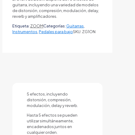
guitarra, incluyendo una variedad de modelos
de distorsión, compresión, modulación, delay,
reverb y amplificadores.
Etiqueta:
ZOOM
Categorías:
Guitarras
,
Instrumentos
,
Pedales para bajo
SKU:
ZG1ON
5 efectos, incluyendo
distorsión, compresión,
modulación, delay y reverb.
Hasta 5 efectos se pueden
utilizar simultáneamente,
encadenados juntos en
cualquier orden.