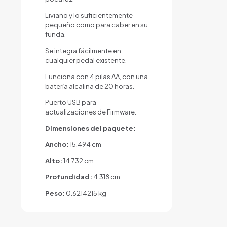
Liviano y lo suficientemente
pequeño como para caber en su
funda.
Se integra fácilmente en
cualquier pedal existente.
Funciona con 4 pilas AA, con una
batería alcalina de 20 horas.
Puerto USB para
actualizaciones de Firmware.
Dimensiones del paquete:
Ancho:
15.494 cm
Alto:
14.732 cm
Profundidad:
4.318 cm
Peso:
0.6214215 kg