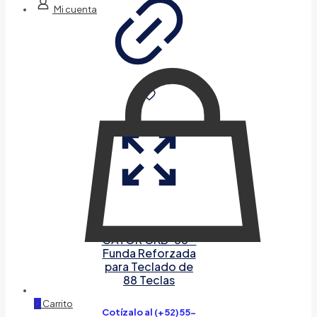
Mi cuenta
GATOR GKB-88 –
Funda Reforzada
para Teclado de
88 Teclas
0
Carrito
Cotízalo al (+52)55-