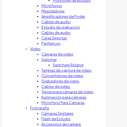
Monitores de estudio
Micrófonos
Mezcladores
Amplificadores de Poder
Cables de audio
Estudio de grabación
Cables de audio
Cajas Directas
Perifericos
Video
Cámaras de video
Switcher
Switchers Roland
Tarjetas de captura de video
Convertidores de video
Grabadores de video
Cables de video
Tripies para cámaras de video
Iluminación para cámaras
Microfono Para Camaras
Fotografía
Cámaras Digitales
Flash de Estudio
Accesorios de camara