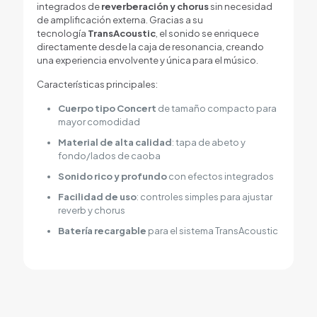
integrados de
reverberación y chorus
sin necesidad
de amplificación externa. Gracias a su
tecnología
TransAcoustic
, el sonido se enriquece
directamente desde la caja de resonancia, creando
una experiencia envolvente y única para el músico.
Características principales:
Cuerpo tipo Concert
de tamaño compacto para
mayor comodidad
Material de alta calidad
: tapa de abeto y
fondo/lados de caoba
Sonido rico y profundo
con efectos integrados
Facilidad de uso
: controles simples para ajustar
reverb y chorus
Batería recargable
para el sistema TransAcoustic