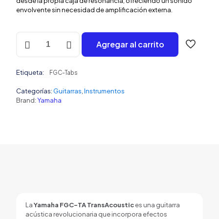
desde la propia caja de resonancia, ofreciendo un sonido
envolvente sin necesidad de amplificación externa.
Yamaha
Agregar al carrito
FGC-
Tabs
cantidad
Etiqueta:
FGC-Tabs
Categorías:
Guitarras
,
Instrumentos
Brand:
Yamaha
La
Yamaha FGC-TA TransAcoustic
es una guitarra
acústica revolucionaria que incorpora efectos