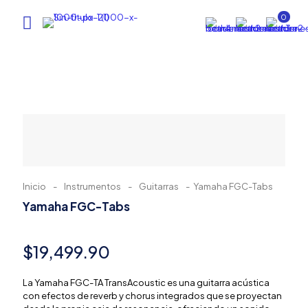
0
Inicio
-
Instrumentos
-
Guitarras
-
Yamaha FGC-Tabs
Yamaha FGC-Tabs
$
19,499.90
La Yamaha FGC-TA TransAcoustic es una guitarra acústica
con efectos de reverb y chorus integrados que se proyectan