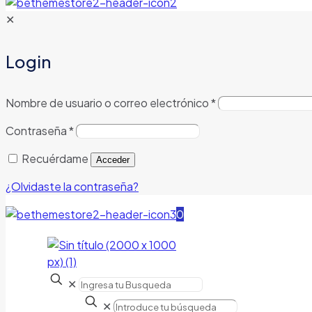
✕
Login
Nombre de usuario o correo electrónico
*
Contraseña
*
Recuérdame
Acceder
¿Olvidaste la contraseña?
0
✕
✕