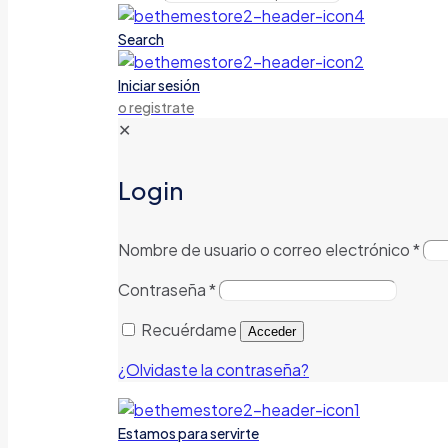
Search
Iniciar sesión
o registrate
✕
Login
Nombre de usuario o correo electrónico
*
Contraseña
*
Recuérdame
Acceder
¿Olvidaste la contraseña?
Estamos para servirte