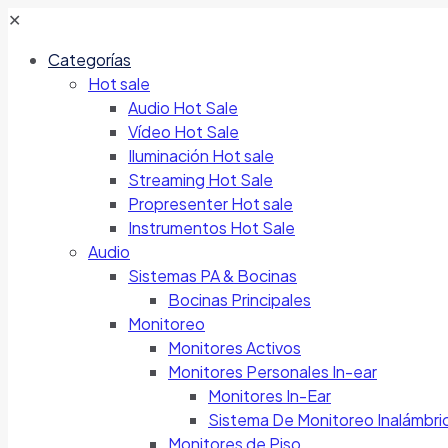
✕
Categorías
Hot sale
Audio Hot Sale
Vídeo Hot Sale
Iluminación Hot sale
Streaming Hot Sale
Propresenter Hot sale
Instrumentos Hot Sale
Audio
Sistemas PA & Bocinas
Bocinas Principales
Monitoreo
Monitores Activos
Monitores Personales In-ear
Monitores In-Ear
Sistema De Monitoreo Inalámbri
Monitores de Piso