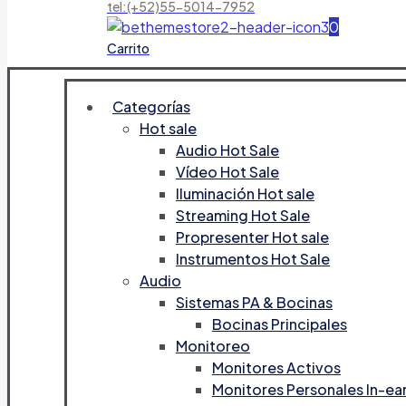
tel:(+52)55-5014-7952
0
Carrito
Categorías
Hot sale
Audio Hot Sale
Vídeo Hot Sale
Iluminación Hot sale
Streaming Hot Sale
Propresenter Hot sale
Instrumentos Hot Sale
Audio
Sistemas PA & Bocinas
Bocinas Principales
Monitoreo
Monitores Activos
Monitores Personales In-ea