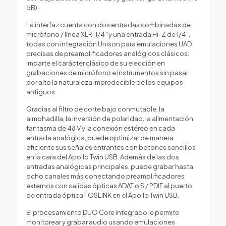
dB).
La interfaz cuenta con dos entradas combinadas de
micrófono / línea XLR-1/4 “y una entrada Hi-Z de 1/4”,
todas con integración Unison para emulaciones UAD
precisas de preamplificadores analógicos clásicos:
imparte el carácter clásico de su elección en
grabaciones de micrófono e instrumentos sin pasar
por alto la naturaleza impredecible de los equipos
antiguos.
Gracias al filtro de corte bajo conmutable, la
almohadilla, la inversión de polaridad, la alimentación
fantasma de 48 V y la conexión estéreo en cada
entrada analógica, puede optimizar de manera
eficiente sus señales entrantes con botones sencillos
en la cara del Apollo Twin USB. Además de las dos
entradas analógicas principales, puede grabar hasta
ocho canales más conectando preamplificadores
externos con salidas ópticas ADAT o S / PDIF al puerto
de entrada óptica TOSLINK en el Apollo Twin USB.
El procesamiento DUO Core integrado le permite
monitorear y grabar audio usando emulaciones