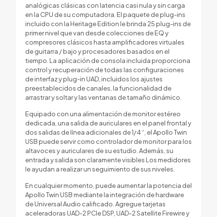
analógicas clásicas con latencia casi nula y sin carga
en la CPU de su computadora. El paquete de plug-ins
incluido con la Heritage Edition le brinda 25 plug-ins de
primer nivel que van desde colecciones de EQ y
compresores clásicos hasta amplificadores virtuales
de guitarra / bajo y procesadores basados ​​en el
tiempo. La aplicación de consola incluida proporciona
control y recuperación de todas las configuraciones
de interfaz y plug-in UAD, incluidos los ajustes
preestablecidos de canales, la funcionalidad de
arrastrar y soltar y las ventanas de tamaño dinámico.
Equipado con una alimentación de monitor estéreo
dedicada, una salida de auriculares en el panel frontal y
dos salidas de línea adicionales de 1/4 “, el Apollo Twin
USB puede servir como controlador de monitor para los
altavoces y auriculares de su estudio. Además, su
entrada y salida son claramente visibles Los medidores
le ayudan a realizar un seguimiento de sus niveles.
En cualquier momento, puede aumentar la potencia del
Apollo Twin USB mediante la integración de hardware
de Universal Audio calificado. Agregue tarjetas
aceleradoras UAD-2 PCIe DSP, UAD-2 Satellite Firewire y