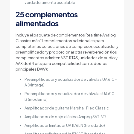
verdaderamente escalable
25 complementos
alimentados
Incluye el paquete de complementos Realtime Analog
Classics más 11 complementos adicionales para
completar las colecciones de compresor, ecualizador y
preamplificador y proporcionar otra reverberación (los
complementos admiten VST, RTAS, unidades de audio y
AAX de 64 bits para compatibilidad con todos los
principales DAW):
Preamplificador y ecualizador de válvulas UA 610-
A (Vintage)
Preamplificador y ecualizador de válvulas UA 610-
B (moderno)
Amplificador de guitarra Marshall Plexi Classic
Amplificador de bajo clásico Ampeg SVT-VR
Amplificador limitador UA 1176LN (heredado)