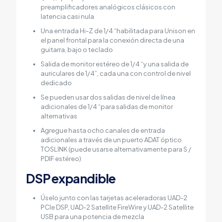
preamplificadores analógicos clásicos con
latencia casi nula
Una entrada Hi-Z de 1/4 “habilitada para Unison en
el panel frontal para la conexión directa de una
guitarra, bajo o teclado
Salida de monitor estéreo de 1/4 “y una salida de
auriculares de 1/4”, cada una con control de nivel
dedicado
Se pueden usar dos salidas de nivel de línea
adicionales de 1/4 “para salidas de monitor
alternativas
Agregue hasta ocho canales de entrada
adicionales a través de un puerto ADAT óptico
TOSLINK (puede usarse alternativamente para S /
PDIF estéreo)
DSP expandible
Úselo junto con las tarjetas aceleradoras UAD-2
PCIe DSP, UAD-2 Satellite FireWire y UAD-2 Satellite
USB para una potencia de mezcla