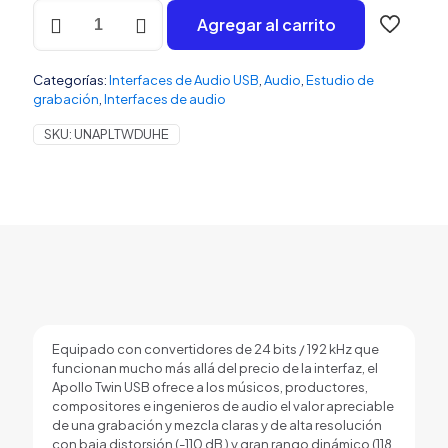
Universal
Agregar al carrito
Audio
Apollo
Twin
Categorías:
Interfaces de Audio USB
,
Audio
,
Estudio de
USB
grabación
,
Interfaces de audio
Heritage
Edition
SKU:
UNAPLTWDUHE
Interfaz
de
audio
para
Windows
cantidad
Equipado con convertidores de 24 bits / 192 kHz que
funcionan mucho más allá del precio de la interfaz, el
Apollo Twin USB ofrece a los músicos, productores,
compositores e ingenieros de audio el valor apreciable
de una grabación y mezcla claras y de alta resolución
con baja distorsión (-110 dB ) y gran rango dinámico (118