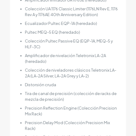
Amplificador limitador UA 1176SE (heredado)
Colección UA 1176 Classic Limiter (1176LN Rev E, 1176
Rev A y 1176AE 40th Anniversary Edition)
Ecualizador Pultec EQP-1A (heredado)
Pultec MEQ-5 EQ (heredado)
Colección Pultec Passive EQ (EQP-1A, MEQ-5 y
HLF-3C)
Amplificador de nivelación Teletronix LA-2A
(heredado)
Colección de niveladores clásicos Teletronix LA-
2A (LA-2A Silver, LA-2A Grey y LA-2)
Distorsión cruda
Tira de canal de precisión (colección de racks de
mezcla de precisión)
Precision Reflection Engine (Colección Precision
Mix Rack)
Precision Delay Mod (Colección Precision Mix
Rack)