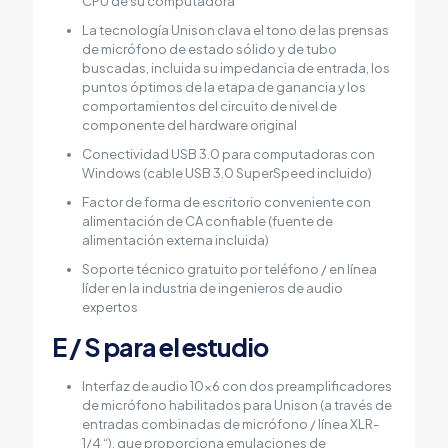
CPU de su computadora
La tecnología Unison clava el tono de las prensas
de micrófono de estado sólido y de tubo
buscadas, incluida su impedancia de entrada, los
puntos óptimos de la etapa de ganancia y los
comportamientos del circuito de nivel de
componente del hardware original
Conectividad USB 3.0 para computadoras con
Windows (cable USB 3.0 SuperSpeed ​​incluido)
Factor de forma de escritorio conveniente con
alimentación de CA confiable (fuente de
alimentación externa incluida)
Soporte técnico gratuito por teléfono / en línea
líder en la industria de ingenieros de audio
expertos
E / S para el estudio
Interfaz de audio 10×6 con dos preamplificadores
de micrófono habilitados para Unison (a través de
entradas combinadas de micrófono / línea XLR-
1/4 “), que proporciona emulaciones de