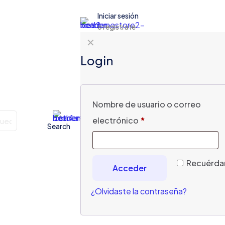
Iniciar sesión
o registrate
✕
Login
Nombre de usuario o correo
electrónico
*
Search
Recuérd
Acceder
¿Olvidaste la contraseña?