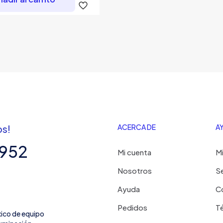
os!
ACERCA DE
A
7952
Mi cuenta
Mi
Nosotros
Se
Ayuda
C
Pedidos
Té
xico de equipo