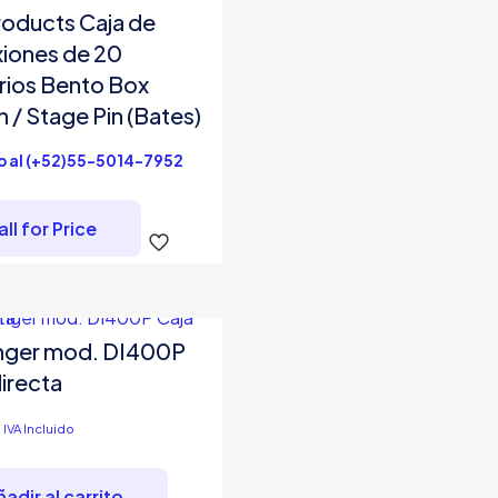
roducts Caja de
iones de 20
ios Bento Box
 / Stage Pin (Bates)
o al (+52)55-5014-7952
ll for Price
nger mod. DI400P
directa
6
IVA Incluido
adir al carrito