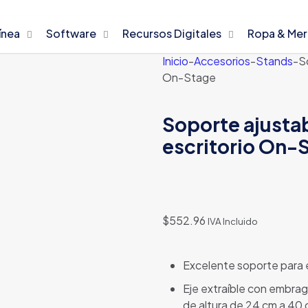
ínea
Software
Recursos Digitales
Ropa & Me
Inicio
-
Accesorios
-
Stands
-
S
On-Stage
Soporte ajusta
escritorio On-
$
552.96
IVA Incluido
Excelente soporte para e
Eje extraíble con embrag
de altura de 24 cm a 40