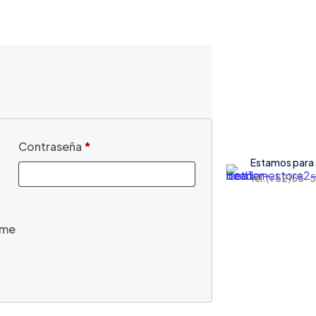
Contraseña
*
Estamos para 
tel:(+52)55
ame