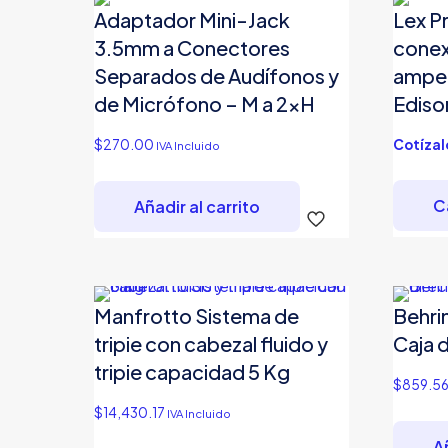
Adaptador Mini-Jack
Lex P
3.5mm a Conectores
conex
Separados de Audífonos y
amper
de Micrófono – M a 2xH
Edison
$
270.00
Cotízal
IVA Incluido
Ca
Añadir al carrito
Manfrotto Sistema de
Behri
tripie con cabezal fluido y
Caja 
tripie capacidad 5 Kg
$
859.5
$
14,430.17
IVA Incluido
Añ