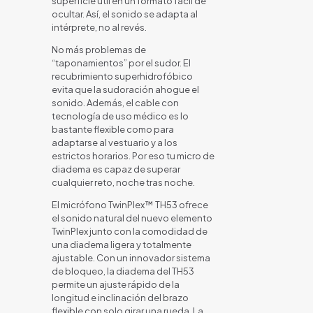
superficie útil en un formato fácil de
ocultar. Así, el sonido se adapta al
intérprete, no al revés.
No más problemas de
“taponamientos” por el sudor. El
recubrimiento superhidrofóbico
evita que la sudoración ahogue el
sonido. Además, el cable con
tecnología de uso médico es lo
bastante flexible como para
adaptarse al vestuario y a los
estrictos horarios. Por eso tu micro de
diadema es capaz de superar
cualquier reto, noche tras noche.
El micrófono TwinPlex™ TH53 ofrece
el sonido natural del nuevo elemento
TwinPlex junto con la comodidad de
una diadema ligera y totalmente
ajustable. Con un innovador sistema
de bloqueo, la diadema del TH53
permite un ajuste rápido de la
longitud e inclinación del brazo
flexible con solo girar una rueda. La