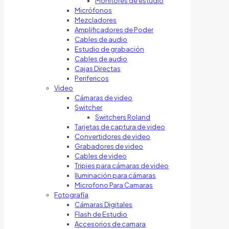
Monitores de estudio
Micrófonos
Mezcladores
Amplificadores de Poder
Cables de audio
Estudio de grabación
Cables de audio
Cajas Directas
Perifericos
Video
Cámaras de video
Switcher
Switchers Roland
Tarjetas de captura de video
Convertidores de video
Grabadores de video
Cables de video
Tripies para cámaras de video
Iluminación para cámaras
Microfono Para Camaras
Fotografía
Cámaras Digitales
Flash de Estudio
Accesorios de camara