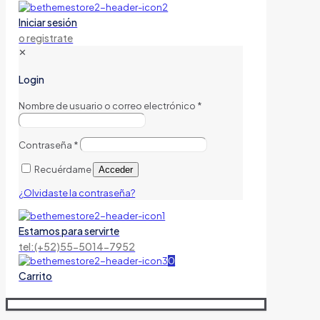
Iniciar sesión
o registrate
✕
Login
Nombre de usuario o correo electrónico
*
Contraseña
*
Recuérdame
Acceder
¿Olvidaste la contraseña?
Estamos para servirte
tel:(+52)55-5014-7952
0
Carrito