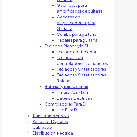
Gabinetes para
amplificador de guitarra
Cabezas de
amplificadores para
Guitarra
Combo para guitarra
Pedales para guitarra
Teclados Pianos y MIDI
Teclado controlador
Teclados con
controladores compactos
Teclados y Sintetizadores
Teclados y Sintetizadores
Roland
Baterias y percusiones
Batería Acustica
Baterias Electricas
Controladores Para Dj
Usb Para DJ
Transmisión en vivo
Recursos Digitales
Cableado
Distribución eléctrica