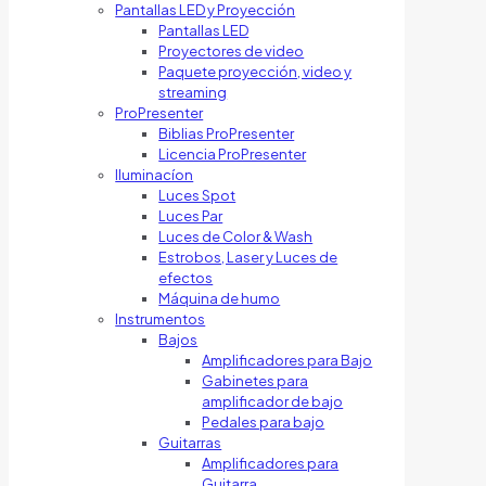
Pantallas LED y Proyección
Pantallas LED
Proyectores de video
Paquete proyección, video y
streaming
ProPresenter
Biblias ProPresenter
Licencia ProPresenter
Iluminacíon
Luces Spot
Luces Par
Luces de Color & Wash
Estrobos, Laser y Luces de
efectos
Máquina de humo
Instrumentos
Bajos
Amplificadores para Bajo
Gabinetes para
amplificador de bajo
Pedales para bajo
Guitarras
Amplificadores para
Guitarra