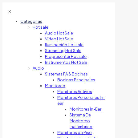
✕
Categorías
Hot sale
Audio Hot Sale
Vídeo Hot Sale
Iluminación Hot sale
Streaming Hot Sale
Propresenter Hot sale
Instrumentos Hot Sale
Audio
Sistemas PA & Bocinas
Bocinas Principales
Monitoreo
Monitores Activos
Monitores Personales In-
ear
Monitores In-Ear
Sistema De
Monitoreo
Inalámbrico
Monitores de Piso