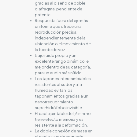
gracias al diseño de doble
diafragma, pendiente de
patente.
Respuesta fuera del eje más
uniforme que ofrece una
reproducción precisa,
independientemente de la
ubicación o el movimiento de
la fuente de voz.
Bajo ruido propio y un
excelente rango dinámico, el
mejor dentro de su categoría,
para un audio más nítido.
Los tapones intercambiables
resistentes al sudor y a la
humedad evitan los
taponamientos gracias a un
nanorrecubrimiento
superhidrófobo invisible.
El cable pintable de 1,6 mm no
tiene efecto memoria y es
resistente a la deformación.
La doble conexión de masa en
el cable sirve de segundo