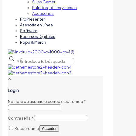
Sillas Gamer
Púlpitos, atriles y mesas
Accesorios
ProPresenter
Asesoría en Línea
Software
Recursos Digitales
Ropa & Merch
✕
✕
Login
Nombre de usuario o correo electrónico
*
Contraseña
*
Recuérdame
Acceder