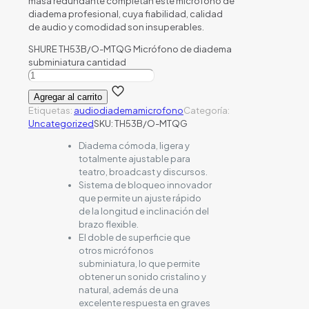
masa redundante completan este micrófono de
diadema profesional, cuya fiabilidad, calidad
de audio y comodidad son insuperables.
SHURE TH53B/O-MTQG Micrófono de diadema
subminiatura cantidad
Agregar al carrito
Etiquetas:
audio
diadema
microfono
Categoría:
Uncategorized
SKU:
TH53B/O-MTQG
Diadema cómoda, ligera y
totalmente ajustable para
teatro, broadcast y discursos.
Sistema de bloqueo innovador
que permite un ajuste rápido
de la longitud e inclinación del
brazo flexible.
El doble de superficie que
otros micrófonos
subminiatura, lo que permite
obtener un sonido cristalino y
natural, además de una
excelente respuesta en graves