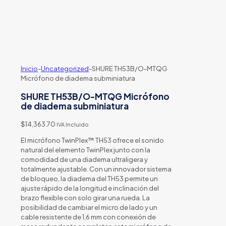
Inicio
-
Uncategorized
-
SHURE TH53B/O-MTQG
Micrófono de diadema subminiatura
SHURE TH53B/O-MTQG Micrófono
de diadema subminiatura
$
14,363.70
IVA Incluido
El micrófono TwinPlex™ TH53 ofrece el sonido
natural del elemento TwinPlex junto con la
comodidad de una diadema ultraligera y
totalmente ajustable. Con un innovador sistema
de bloqueo, la diadema del TH53 permite un
ajuste rápido de la longitud e inclinación del
brazo flexible con solo girar una rueda. La
posibilidad de cambiar el micro de lado y un
cable resistente de 1,6 mm con conexión de