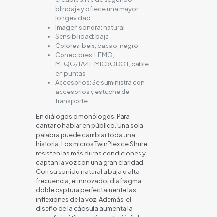
blindaje y ofrece una mayor
longevidad.
Imagen sonora: natural
Sensibilidad: baja
Colores: beis, cacao, negro
Conectores: LEMO,
MTQG/TA4F, MICRODOT, cable
en puntas
Accesorios: Se suministra con
accesorios y estuche de
transporte
En diálogos o monólogos. Para
cantar o hablar en público. Una sola
palabra puede cambiar toda una
historia. Los micros TwinPlex de Shure
resisten las más duras condiciones y
captan la voz con una gran claridad.
Con su sonido natural a baja o alta
frecuencia, el innovador diafragma
doble captura perfectamente las
inflexiones de la voz. Además, el
diseño de la cápsula aumenta la