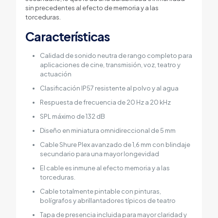
sin precedentes al efecto de memoria y a las
torceduras.
Características
Calidad de sonido neutra de rango completo para
aplicaciones de cine, transmisión, voz, teatro y
actuación
Clasificación IP57 resistente al polvo y al agua
Respuesta de frecuencia de 20 Hz a 20 kHz
SPL máximo de 132 dB
Diseño en miniatura omnidireccional de 5 mm
Cable Shure Plex avanzado de 1,6 mm con blindaje
secundario para una mayor longevidad
El cable es inmune al efecto memoria y a las
torceduras.
Cable totalmente pintable con pinturas,
bolígrafos y abrillantadores típicos de teatro
Tapa de presencia incluida para mayor claridad y