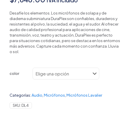
Desafíe los elementos. Los micrófonos de solapa y de
diadema subminiatura DuraPlex son confiables, duraderos y
resistentes al polvo, la suciedad, el agua y el sudor. Al ofrecer
audio de calidad profesional para aplicaciones de cine,
transmisión, voz, teatro y actuación, DuraPlex es perfecto
para situaciones cotidianas, pero se destaca en los entornos
más adversos. Capture cada momento con confianza. Lluvia
o sol.
color
Categorías:
Audio
,
Micrófonos
,
Micrófonos Lavalier
SKU:
DL4