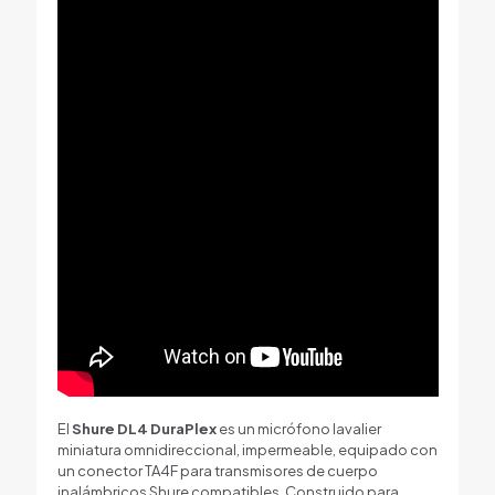
El
Shure DL4 DuraPlex
es un micrófono lavalier
miniatura omnidireccional, impermeable, equipado con
un conector TA4F para transmisores de cuerpo
inalámbricos Shure compatibles. Construido para