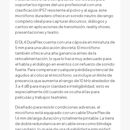
soportar los rigores del uso profesional con una
clasificación IP57 resistente al polvo y al agua, este
micrófono duradero ofrece un sonido neutro de rango
completo ideal para capturar discursos, diálogos y
cantos en aplicaciones de transmisión, reality shows,
presentaciones y teatro.
El DL4 DuraPlex cuenta con una cápsula en miniatura de
5 mm para una ubicación discreta. El micrófono
también ofrece una alta ganancia antes de la
retroalimentación, lo que lo hace muy adecuado para
el habla y el diálogo en eventos con refuerzo de sonido
fuerte. Para compensar cualquier pérdida potencial de
agudos al colocar el micrófono, se incluye un límite de
presencia que aumenta el rango de 10 kHz alrededor de
3 a 4 dB para mayor claridad e inteligibilidad; esto es
especialmente útil cuando se oculta el lav para
películas y trabajos teatrales.
Diseñado para resistir condiciones adversas, el
micrófono está equipado con un cable Shure Plex de
1,6 mm de larga duración y totalmente pintable. La tierra
de doble redundancia en el cable sirve como blindaje
secundario, lo que le da una durabilidad e inmunidad