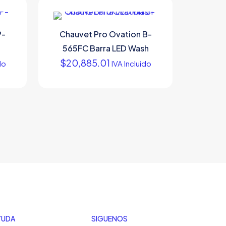
P-
Chauvet Pro Ovation B-
565FC Barra LED Wash
$
20,885.01
do
IVA Incluido
YUDA
SIGUENOS