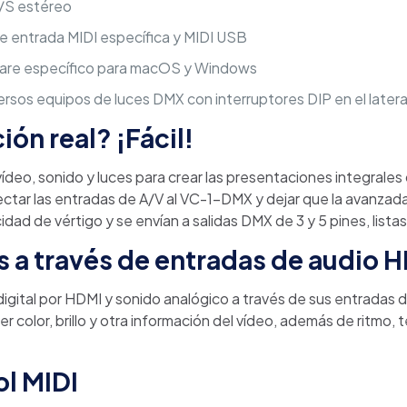
E/S estéreo
de entrada MIDI específica y MIDI USB
ware específico para macOS y Windows
rsos equipos de luces DMX con interruptores DIP en el latera
ón real? ¡Fácil!
vídeo, sonido y luces para crear las presentaciones integral
ctar las entradas de A/V al VC-1-DMX y dejar que la avanzad
idad de vértigo y se envían a salidas DMX de 3 y 5 pines, lista
s a través de entradas de audio 
digital por HDMI y sonido analógico a través de sus entradas
r color, brillo y otra información del vídeo, además de ritmo
ol MIDI