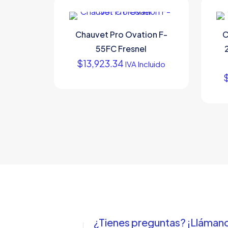
Chauvet Pro Ovation F-
C
55FC Fresnel
$
13,923.34
IVA Incluido
¿Tienes preguntas? ¡Lláman