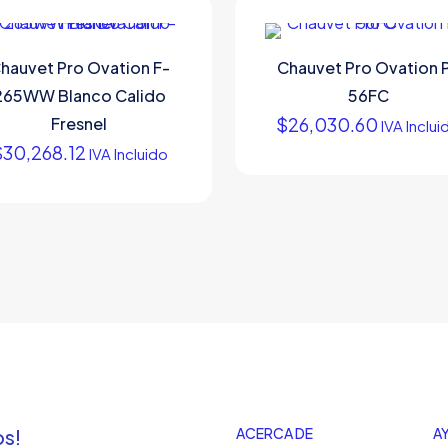
hauvet Pro Ovation F-
Chauvet Pro Ovation 
265WW Blanco Calido
56FC
Fresnel
$
26,030.60
IVA Inclui
$
30,268.12
IVA Incluido
os!
ACERCA DE
A