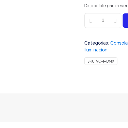
Disponible para reser
Roland
VC-
1-
DMX
Categorías:
Consolas
Conversor
Iluminacíon
de
iluminación
SKU:
VC-1-DMX
de
vídeo
cantidad