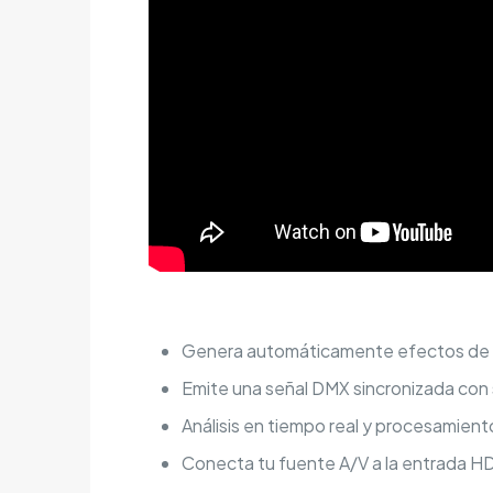
Genera automáticamente efectos de l
Emite una señal DMX sincronizada con 
Análisis en tiempo real y procesamien
Conecta tu fuente A/V a la entrada HDM