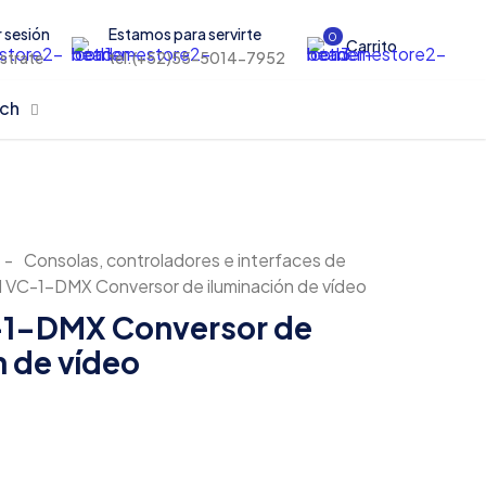
r sesión
Estamos para servirte
0
Carrito
istrate
tel:(+52)55-5014-7952
rch
-
Consolas, controladores e interfaces de
 VC-1-DMX Conversor de iluminación de vídeo
-1-DMX Conversor de
n de vídeo