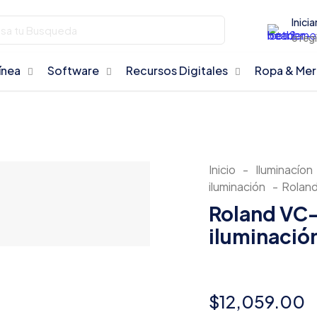
Inicia
o reg
ínea
Software
Recursos Digitales
Ropa & Me
Inicio
-
Iluminacíon
iluminación
-
Roland
Roland VC
iluminació
$
12,059.00