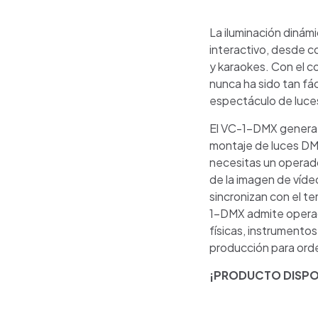
La iluminación dinámi
interactivo, desde co
y karaokes. Con el c
nunca ha sido tan fá
espectáculo de luces
El VC-1-DMX genera
montaje de luces DMX 
necesitas un operador
de la imagen de vídeo
sincronizan con el tem
1-DMX admite operac
físicas, instrumento
producción para ord
¡PRODUCTO DISPO