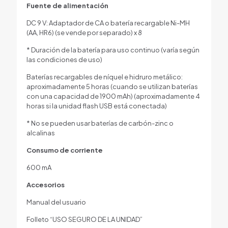
Fuente de alimentación
DC 9 V: Adaptador de CA o batería recargable Ni-MH
(AA, HR6) (se vende por separado) x 8
* Duración de la batería para uso continuo (varía según
las condiciones de uso)
Baterías recargables de níquel e hidruro metálico:
aproximadamente 5 horas (cuando se utilizan baterías
con una capacidad de 1900 mAh) (aproximadamente 4
horas si la unidad flash USB está conectada)
* No se pueden usar baterías de carbón-zinc o
alcalinas
Consumo de corriente
600 mA
Accesorios
Manual del usuario
Folleto “USO SEGURO DE LA UNIDAD”