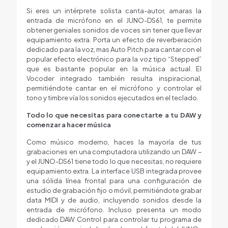
Si eres un intérprete solista canta-autor, amaras la
entrada de micrófono en el JUNO-DS61, te permite
obtener geniales sonidos de voces sin tener que llevar
equipamiento extra. Porta un efecto de reverberación
dedicado para la voz, mas Auto Pitch para cantar con el
popular efecto electrónico para la voz tipo “Stepped”
que es bastante popular en la música actual. El
Vocoder integrado también resulta inspiracional,
permitiéndote cantar en el micrófono y controlar el
tono y timbre vía los sonidos ejecutados en el teclado.
Todo lo que necesitas para conectarte a tu DAW y
comenzar a hacer música
Como músico moderno, haces la mayoría de tus
grabaciones en una computadora utilizando un DAW –
y el JUNO-DS61 tiene todo lo que necesitas, no requiere
equipamiento extra. La interface USB integrada provee
una sólida línea frontal para una configuración de
estudio de grabación fijo o móvil, permitiéndote grabar
data MIDI y de audio, incluyendo sonidos desde la
entrada de micrófono. Incluso presenta un modo
dedicado DAW Control para controlar tu programa de