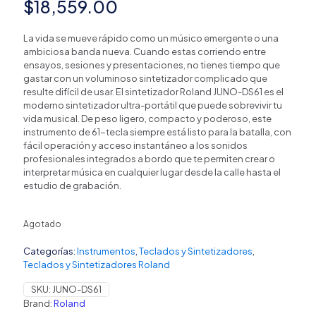
$
18,559.00
La vida se mueve rápido como un músico emergente o una
ambiciosa banda nueva. Cuando estas corriendo entre
ensayos, sesiones y presentaciones, no tienes tiempo que
gastar con un voluminoso sintetizador complicado que
resulte difícil de usar. El sintetizador Roland JUNO-DS61 es el
moderno sintetizador ultra-portátil que puede sobrevivir tu
vida musical. De peso ligero, compacto y poderoso, este
instrumento de 61-tecla siempre está listo para la batalla, con
fácil operación y acceso instantáneo a los sonidos
profesionales integrados a bordo que te permiten crear o
interpretar música en cualquier lugar desde la calle hasta el
estudio de grabación.
Agotado
Categorías:
Instrumentos
,
Teclados y Sintetizadores
,
Teclados y Sintetizadores Roland
SKU:
JUNO-DS61
Brand:
Roland