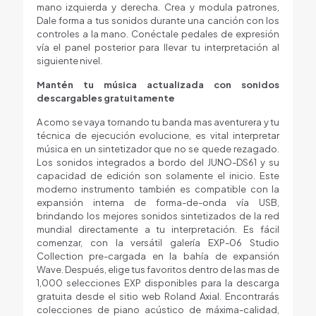
mano izquierda y derecha. Crea y modula patrones,
Dale forma a tus sonidos durante una canción con los
controles a la mano. Conéctale pedales de expresión
vía el panel posterior para llevar tu interpretación al
siguiente nivel.
Mantén tu música actualizada con sonidos
descargables gratuitamente
A como se vaya tornando tu banda mas aventurera y tu
técnica de ejecución evolucione, es vital interpretar
música en un sintetizador que no se quede rezagado.
Los sonidos integrados a bordo del JUNO-DS61 y su
capacidad de edición son solamente el inicio. Este
moderno instrumento también es compatible con la
expansión interna de forma-de-onda vía USB,
brindando los mejores sonidos sintetizados de la red
mundial directamente a tu interpretación. Es fácil
comenzar, con la versátil galería EXP-06 Studio
Collection pre-cargada en la bahía de expansión
Wave. Después, elige tus favoritos dentro de las mas de
1,000 selecciones EXP disponibles para la descarga
gratuita desde el sitio web Roland Axial. Encontrarás
colecciones de piano acústico de máxima-calidad,