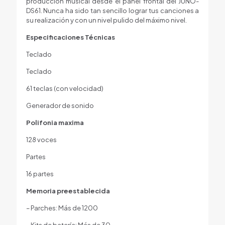
producción musical desde el panel frontal del JUNO-
DS61. Nunca ha sido tan sencillo lograr tus canciones a
su realización y con un nivel pulido del máximo nivel.
Especificaciones Técnicas
Teclado
Teclado
61 teclas (con velocidad)
Generador de sonido
Polifonia maxima
128 voces
Partes
16 partes
Memoria preestablecida
– Parches: Más de 1200
– Kits de batería: Más de 30