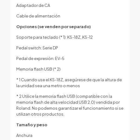
Adaptador de CA
Cable de alimentación
Opciones (se venden por separado)
Soporte para teclado (* 1): KS-18Z, KS-12
Pedal switch: Serie DP
Pedal de expresión: EV-5
Memoria flash USB (* 2)
* 1 Cuando use el KS-18Z, asegúrese de que la altura de
la unidad sea una metro o menos
* 2 Utilice la memoria flash USB (compatible con la
memoria flash de alta velocidad USB 2.0) vendida por
Roland. No podemos garantizar el funcionamiento si se
utilizan otros productos.
Tamaño y peso
Anchura