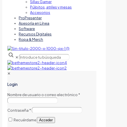
Sillas Gamer
Púlpitos, atriles y mesas
Accesorios
ProPresenter
Asesoría en Línea
Software
Recursos Digitales
Ropa & Merch
✕
✕
Login
Nombre de usuario o correo electrónico
*
Contraseña
*
Recuérdame
Acceder