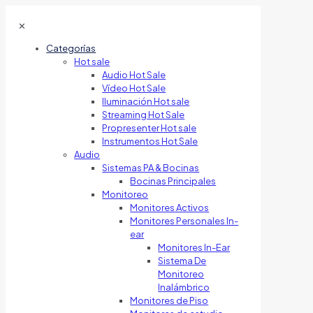
✕
Categorías
Hot sale
Audio Hot Sale
Vídeo Hot Sale
Iluminación Hot sale
Streaming Hot Sale
Propresenter Hot sale
Instrumentos Hot Sale
Audio
Sistemas PA & Bocinas
Bocinas Principales
Monitoreo
Monitores Activos
Monitores Personales In-
ear
Monitores In-Ear
Sistema De
Monitoreo
Inalámbrico
Monitores de Piso