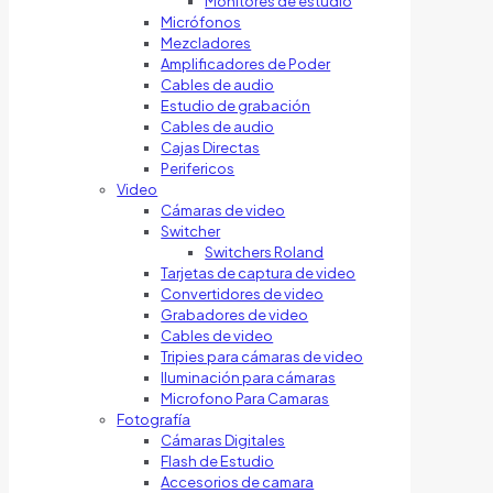
Monitores de estudio
Micrófonos
Mezcladores
Amplificadores de Poder
Cables de audio
Estudio de grabación
Cables de audio
Cajas Directas
Perifericos
Video
Cámaras de video
Switcher
Switchers Roland
Tarjetas de captura de video
Convertidores de video
Grabadores de video
Cables de video
Tripies para cámaras de video
Iluminación para cámaras
Microfono Para Camaras
Fotografía
Cámaras Digitales
Flash de Estudio
Accesorios de camara