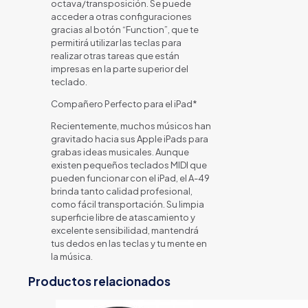
octava/transposición. Se puede
acceder a otras configuraciones
gracias al botón “Function”, que te
permitirá utilizar las teclas para
realizar otras tareas que están
impresas en la parte superior del
teclado.
Compañero Perfecto para el iPad*
Recientemente, muchos músicos han
gravitado hacia sus Apple iPads para
grabas ideas musicales. Aunque
existen pequeños teclados MIDI que
pueden funcionar con el iPad, el A-49
brinda tanto calidad profesional,
como fácil transportación. Su limpia
superficie libre de atascamiento y
excelente sensibilidad, mantendrá
tus dedos en las teclas y tu mente en
la música.
Productos relacionados