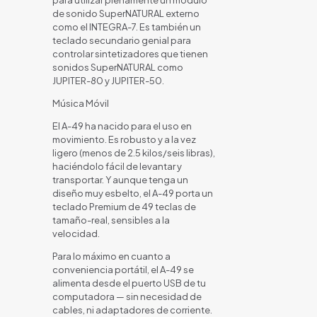
para utilizar plenamente un módulo
de sonido SuperNATURAL externo
como el INTEGRA-7. Es también un
teclado secundario genial para
controlar sintetizadores que tienen
sonidos SuperNATURAL como
JUPITER-80 y JUPITER-50.
Música Móvil
El A-49 ha nacido para el uso en
movimiento. Es robusto y a la vez
ligero (menos de 2.5 kilos/seis libras),
haciéndolo fácil de levantar y
transportar. Y aunque tenga un
diseño muy esbelto, el A-49 porta un
teclado Premium de 49 teclas de
tamaño-real, sensibles a la
velocidad.
Para lo máximo en cuanto a
conveniencia portátil, el A-49 se
alimenta desde el puerto USB de tu
computadora — sin necesidad de
cables, ni adaptadores de corriente.