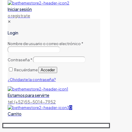
Iniciar sesión
o registrate
✕
Login
Nombre de usuario o correo electrónico
*
Contraseña
*
Recuérdame
Acceder
¿Olvidaste la contraseña?
Estamos para servirte
tel:(+52)55-5014-7952
0
Carrito