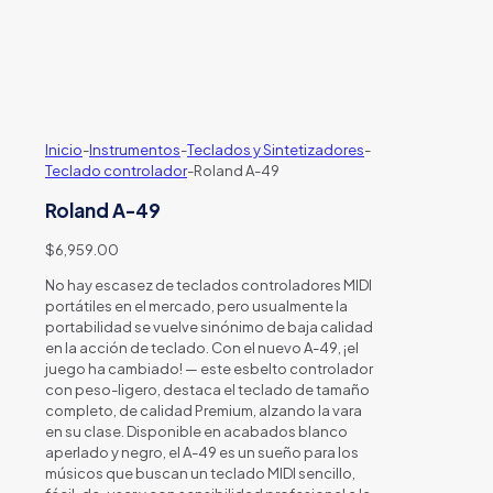
Inicio
-
Instrumentos
-
Teclados y Sintetizadores
-
Teclado controlador
-
Roland A-49
Roland A-49
$
6,959.00
No hay escasez de teclados controladores MIDI
portátiles en el mercado, pero usualmente la
portabilidad se vuelve sinónimo de baja calidad
en la acción de teclado. Con el nuevo A-49, ¡el
juego ha cambiado! — este esbelto controlador
con peso-ligero, destaca el teclado de tamaño
completo, de calidad Premium, alzando la vara
en su clase. Disponible en acabados blanco
aperlado y negro, el A-49 es un sueño para los
músicos que buscan un teclado MIDI sencillo,