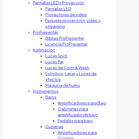
Pantallas LED y Proyección
Pantallas LED
Proyectores de video
Paquete proyección, video y
streaming
ProPresenter
Biblias ProPresenter
Licencia ProPresenter
Iluminacíon
Luces Spot
Luces Par
Luces de Color & Wash
Estrobos, Laser y Luces de
efectos
Máquina de humo
Instrumentos
Bajos
Amplificadores para Bajo
Gabinetes para
amplificador de bajo
Pedales para bajo
Guitarras
Amplificadores para
Guitarra