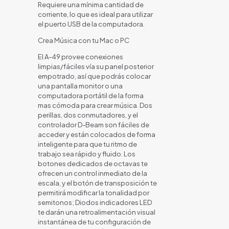
Requiere una mínima cantidad de
corriente, lo que es ideal para utilizar
el puerto USB de la computadora.
Crea Música con tu Mac o PC
El A-49 provee conexiones
limpias/fáciles vía su panel posterior
empotrado, así que podrás colocar
una pantalla monitor o una
computadora portátil de la forma
mas cómoda para crear música. Dos
perillas, dos conmutadores, y el
controlador D-Beam son fáciles de
acceder y están colocados de forma
inteligente para que tu ritmo de
trabajo sea rápido y fluido. Los
botones dedicados de octavas te
ofrecen un control inmediato de la
escala, y el botón de transposición te
permitirá modificar la tonalidad por
semitonos; Diodos indicadores LED
te darán una retroalimentación visual
instantánea de tu configuración de