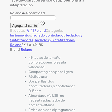
fácil-de-usar y con sensibilidad profesional a la
interpretación.
Roland A-49 cantidad
Agregar al carrito
Etiquetas:
A-49
Roland
Categorías:
Instrumentos
,
Teclado controlador
,
Teclados y
Sintetizadores
,
Teclados y Sintetizadores
Roland
SKU:
A-49-BK
Brand:
Roland
49 teclas de tamaño
completo, sensibles a la
velocidad
Compacto y con peso ligero
Fácil de usar
Dos perillas, dos
conmutadores, y controlador
D-Beam
Alimentado vía USB; no
necesita adaptador de
corriente alterna
Embalado con el programa de