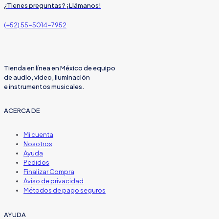
¿Tienes preguntas? ¡Llámanos!
(+52) 55-5014-7952
Tienda en línea en México de equipo
de audio, video, iluminación
e instrumentos musicales.
ACERCA DE
Mi cuenta
Nosotros
Ayuda
Pedidos
Finalizar Compra
Aviso de privacidad
Métodos de pago seguros
AYUDA