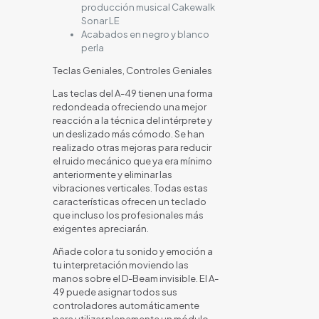
producción musical Cakewalk
Sonar LE
Acabados en negro y blanco
perla
Teclas Geniales, Controles Geniales
Las teclas del A-49 tienen una forma
redondeada ofreciendo una mejor
reacción a la técnica del intérprete y
un deslizado más cómodo. Se han
realizado otras mejoras para reducir
el ruido mecánico que ya era mínimo
anteriormente y eliminar las
vibraciones verticales. Todas estas
características ofrecen un teclado
que incluso los profesionales más
exigentes apreciarán.
Añade color a tu sonido y emoción a
tu interpretación moviendo las
manos sobre el D-Beam invisible. El A-
49 puede asignar todos sus
controladores automáticamente