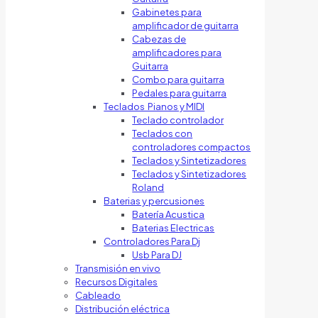
Gabinetes para
amplificador de guitarra
Cabezas de
amplificadores para
Guitarra
Combo para guitarra
Pedales para guitarra
Teclados Pianos y MIDI
Teclado controlador
Teclados con
controladores compactos
Teclados y Sintetizadores
Teclados y Sintetizadores
Roland
Baterias y percusiones
Batería Acustica
Baterias Electricas
Controladores Para Dj
Usb Para DJ
Transmisión en vivo
Recursos Digitales
Cableado
Distribución eléctrica