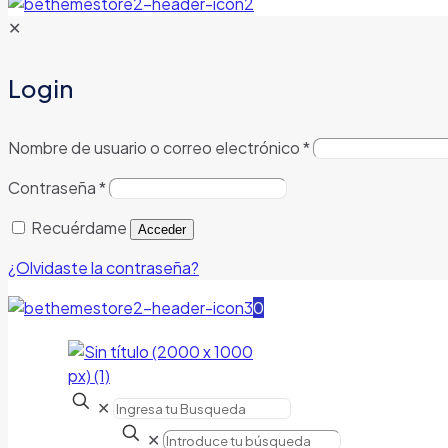
✕
Login
Nombre de usuario o correo electrónico
*
Contraseña
*
Recuérdame
Acceder
¿Olvidaste la contraseña?
0
✕
✕