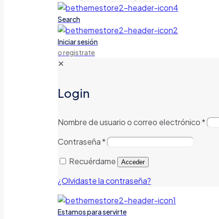
Search
Iniciar sesión
o registrate
✕
Login
Nombre de usuario o correo electrónico
*
Contraseña
*
Recuérdame
Acceder
¿Olvidaste la contraseña?
Estamos para servirte