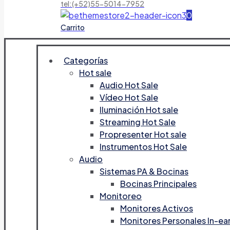
tel:(+52)55-5014-7952
0
Carrito
Categorías
Hot sale
Audio Hot Sale
Vídeo Hot Sale
Iluminación Hot sale
Streaming Hot Sale
Propresenter Hot sale
Instrumentos Hot Sale
Audio
Sistemas PA & Bocinas
Bocinas Principales
Monitoreo
Monitores Activos
Monitores Personales In-ea