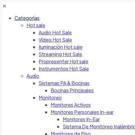
✕
Categorías
Hot sale
Audio Hot Sale
Vídeo Hot Sale
Iluminación Hot sale
Streaming Hot Sale
Propresenter Hot sale
Instrumentos Hot Sale
Audio
Sistemas PA & Bocinas
Bocinas Principales
Monitoreo
Monitores Activos
Monitores Personales In-ear
Monitores In-Ear
Sistema De Monitoreo Inalámbri
Monitores de Piso