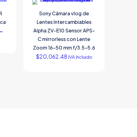
R
Sony Cámara vlog de
ica
Lentes Intercambiables
5-
Alpha ZV-E10 Sensor APS-
C mirrorless con Lente
Zoom 16-50 mm f/3.5-5.6
$
20,062.48
IVA Incluido