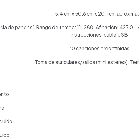
5.4 cm x 50.6 cm x 20.1 cm aproxima
ia de panel: sí. Rango de tempo: 11–280. Afinación: 427,0 –
instrucciones, cable USB
30 canciones predefinidas
Toma de auriculares/salida (mini estéreo). Ter
ento
re
luido
luido