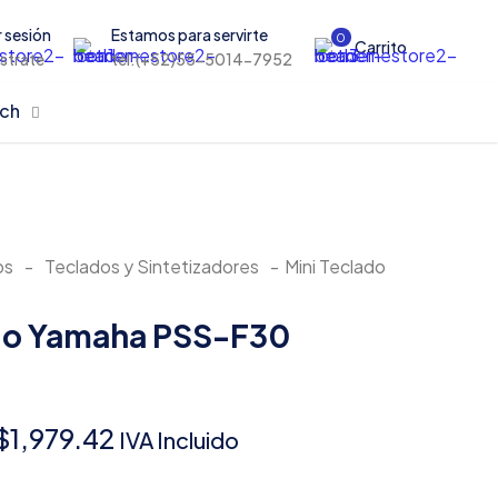
r sesión
Estamos para servirte
0
Carrito
istrate
tel:(+52)55-5014-7952
rch
os
-
Teclados y Sintetizadores
-
Mini Teclado
ado Yamaha PSS-F30
Original
Current
$
1,979.42
IVA Incluido
price
price