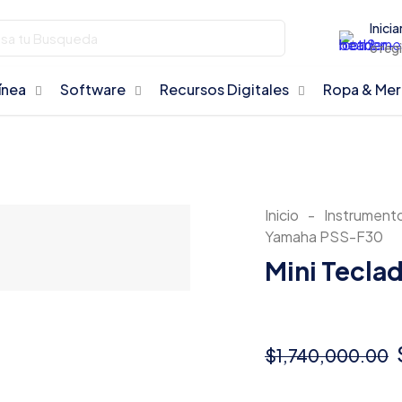
Inicia
o reg
ínea
Software
Recursos Digitales
Ropa & Me
Inicio
-
Instrument
Yamaha PSS-F30
Mini Tecl
$
1,740,000.00