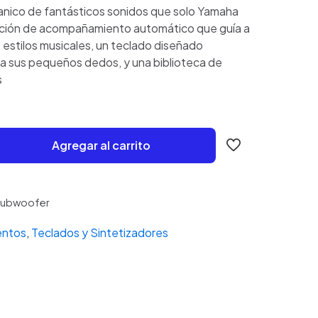
was:
is:
anico de fantásticos sonidos que solo Yamaha
$1,740,000.00.
$1,979.42.
nción de acompañamiento automático que guía a
s estilos musicales, un teclado diseñado
a sus pequeños dedos, y una biblioteca de
s
Agregar al carrito
ubwoofer
entos
,
Teclados y Sintetizadores