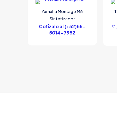
Yamaha Montage M6
T
Sintetizador
Cotízalo al (+52)55-
$
1
5014-7952