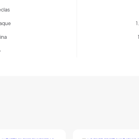
clas
paque
1
ina
o