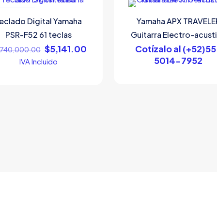
EN OFERTA
eclado Digital Yamaha
Yamaha APX TRAVELE
PSR-F52 61 teclas
Guitarra Electro-acust
Original
Current
$
5,141.00
Cotízalo al (+52)5
,740,000.00
price
price
5014-7952
IVA Incluido
was:
is:
$1,740,000.00.
$5,141.00.