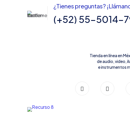
¿Tienes preguntas? ¡Lláman
(+52) 55-5014-
Tienda en línea en Mé
de audio, video, 
e instrumentos m