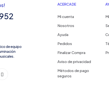
os!
ACERCA DE
A
7952
Mi cuenta
Mi
Nosotros
Se
Ayuda
C
Pedidos
Té
xico de equipo
iluminación
Finalizar Compra
P
usicales.
Aviso de privacidad
Métodos de pago
seguros