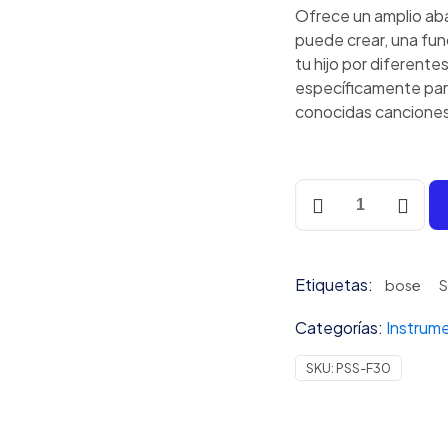
Ofrece un amplio ab
puede crear, una fu
tu hijo por diferente
específicamente par
conocidas cancione
Mini
Teclado
Yamaha
PSS-
Etiquetas:
F30
bose
S
cantidad
Categorías:
Instrum
SKU:
PSS-F30