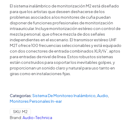
El sistema inalámbrico de monitorización M2 está diseñado
para que los artistas que deseen deshacerse de los
problemas asociados a los monitores de cuña puedan
disponer de funciones profesionales de monitorización
intraauricular. Incluye monitorización estéreo con control de
mezcla personal, que ofrece mezcla de dos señales
independientes en el escenario. El transmisor estéreo UHF
M2T ofrece 100 frecuencias seleccionables y está equipado
con dos conectores de entrada combinados XLR/¼”, aptos
para entradas de nivel de línea. Estos robustos sistemas
están construidos para soportar los inevitables golpes, y
proporcionan un sonido claro y natural para uso tanto en
giras como en instalaciones fijas.
Categorías:
Sistema De Monitoreo Inalámbrico
,
Audio
,
Monitores Personales In-ear
SKU:
M2
Brand:
Audio-Technica