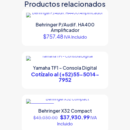
Productos relacionados
Behringer P/Audif. HA400
Amplificador
$
757.48
IVA Incluido
Yamaha TF1 – Consola Digital
Cotízalo al (+52)55-5014-
7952
EN OFERTA
Behringer X32 Compact
Original
Current
$
37,930.99
IVA
$
43,030.00
price
price
Incluido
was:
is: