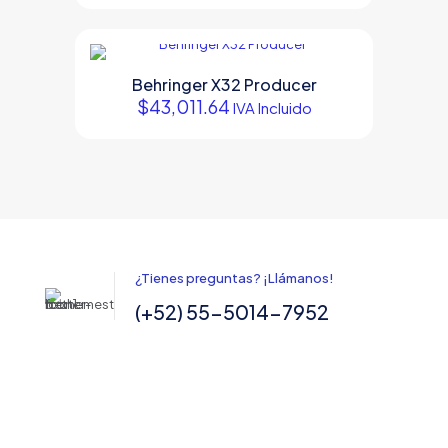
$43,030.00.
$37,930.99.
Behringer X32 Producer
$
43,011.64
IVA Incluido
¿Tienes preguntas? ¡Llámanos!
(+52) 55-5014-7952