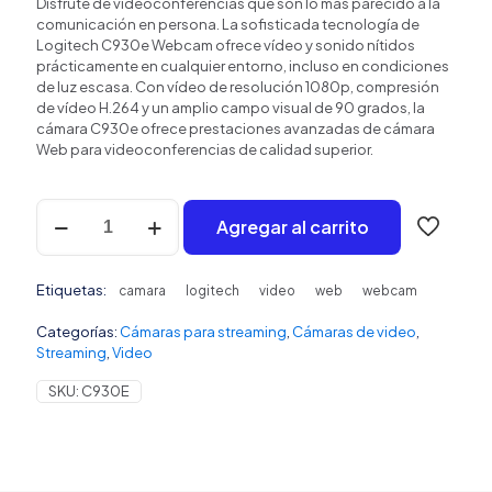
Disfrute de videoconferencias que son lo más parecido a la
comunicación en persona. La sofisticada tecnología de
Logitech C930e Webcam ofrece vídeo y sonido nítidos
prácticamente en cualquier entorno, incluso en condiciones
de luz escasa. Con vídeo de resolución 1080p, compresión
de vídeo H.264 y un amplio campo visual de 90 grados, la
cámara C930e ofrece prestaciones avanzadas de cámara
Web para videoconferencias de calidad superior.
Logitech
Agregar al carrito
Webcam
C930e
cantidad
Etiquetas:
camara
logitech
video
web
webcam
Categorías:
Cámaras para streaming
,
Cámaras de video
,
Streaming
,
Video
SKU:
C930E