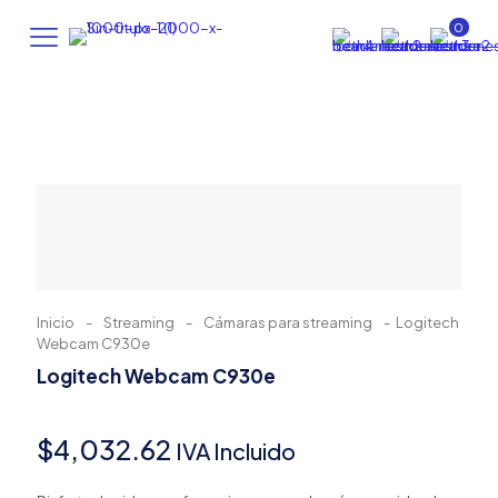
0
Inicio
-
Streaming
-
Cámaras para streaming
-
Logitech
Webcam C930e
Logitech Webcam C930e
$
4,032.62
IVA Incluido