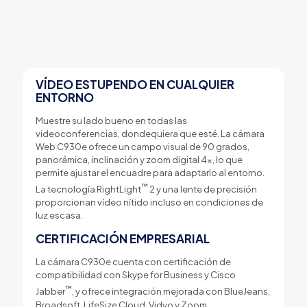
VÍDEO ESTUPENDO EN CUALQUIER
ENTORNO
Muestre su lado bueno en todas las
videoconferencias, dondequiera que esté. La cámara
Web C930e ofrece un campo visual de 90 grados,
panorámica, inclinación y zoom digital 4x, lo que
permite ajustar el encuadre para adaptarlo al entorno.
™
La tecnología RightLight
2 y una lente de precisión
proporcionan vídeo nítido incluso en condiciones de
luz escasa.
CERTIFICACIÓN EMPRESARIAL
La cámara C930e cuenta con certificación de
compatibilidad con Skype for Business y Cisco
™
Jabber
, y ofrece integración mejorada con BlueJeans,
Broadsoft, LifeSize Cloud, Vidyo y Zoom.