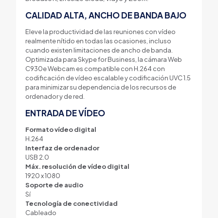
CALIDAD ALTA, ANCHO DE BANDA BAJO
Eleve la productividad de las reuniones con vídeo
realmente nítido en todas las ocasiones, incluso
cuando existen limitaciones de ancho de banda.
Optimizada para Skype for Business, la cámara Web
C930e Webcam es compatible con H.264 con
codificación de vídeo escalable y codificación UVC 1.5
para minimizar su dependencia de los recursos de
ordenador y de red.
ENTRADA DE VÍDEO
Formato vídeo digital
H.264
Interfaz de ordenador
USB 2.0
Máx. resolución de vídeo digital
1920 x 1080
Soporte de audio
Sí
Tecnología de conectividad
Cableado