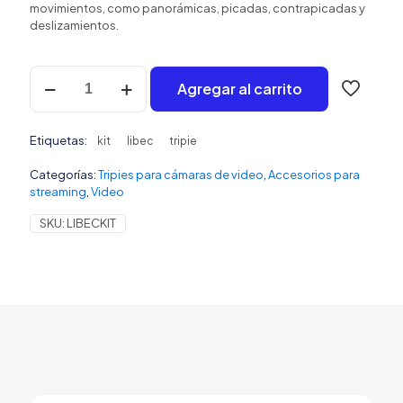
movimientos, como panorámicas, picadas, contrapicadas y
deslizamientos.
Libec
Agregar al carrito
Kit
Tripie
ALX
Etiquetas:
S8,
kit
libec
tripie
Cabeza
Categorías:
Tripies para cámaras de video
,
Accesorios para
y
streaming
,
Video
Slider
cantidad
SKU:
LIBECKIT