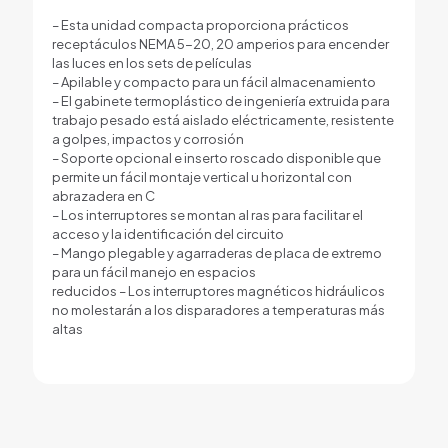
– Esta unidad compacta proporciona prácticos
receptáculos NEMA 5-20, 20 amperios para encender
las luces en los sets de películas
– Apilable y compacto para un fácil almacenamiento
– El gabinete termoplástico de ingeniería extruida para
trabajo pesado está aislado eléctricamente, resistente
a golpes, impactos y corrosión
– Soporte opcional e inserto roscado disponible que
permite un fácil montaje vertical u horizontal con
abrazadera en C
– Los interruptores se montan al ras para facilitar el
acceso y la identificación del circuito
– Mango plegable y agarraderas de placa de extremo
para un fácil manejo en espacios
reducidos – Los interruptores magnéticos hidráulicos
no molestarán a los disparadores a temperaturas más
altas