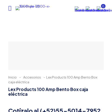
0
Inicio
-
Accesorios
-
Lex Products 100 Amp Bento Box
caja eléctrica
Lex Products 100 Amp Bento Box caja
eléctrica
Cotízalo al (+52)55-5014-7952