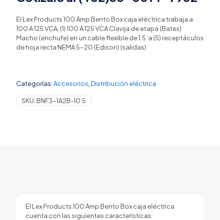
El Lex Products 100 Amp Bento Box caja eléctrica trabaja a
100 A 125 VCA, (1) 100 A 125 VCA Clavija de etapa (Bates)
Macho (enchufe) en un cable flexible de 1.5 ‘a (5) receptáculos
de hoja recta NEMA 5-20 (Edison) (salidas)
Categorías:
Accesorios
,
Distribución eléctrica
SKU:
BNF3-1A2B-10.5
El Lex Products 100 Amp Bento Box caja eléctrica
cuenta con las siguientes características: