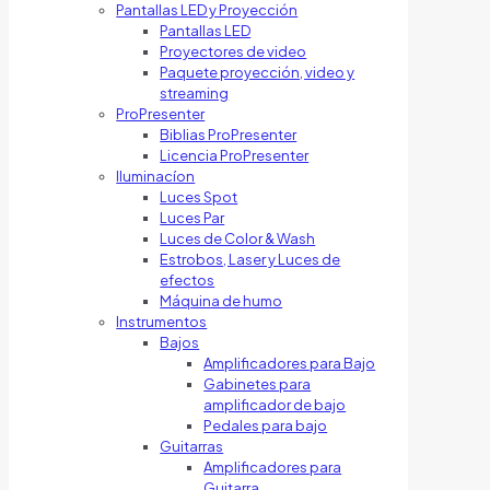
Pantallas LED y Proyección
Pantallas LED
Proyectores de video
Paquete proyección, video y
streaming
ProPresenter
Biblias ProPresenter
Licencia ProPresenter
Iluminacíon
Luces Spot
Luces Par
Luces de Color & Wash
Estrobos, Laser y Luces de
efectos
Máquina de humo
Instrumentos
Bajos
Amplificadores para Bajo
Gabinetes para
amplificador de bajo
Pedales para bajo
Guitarras
Amplificadores para
Guitarra