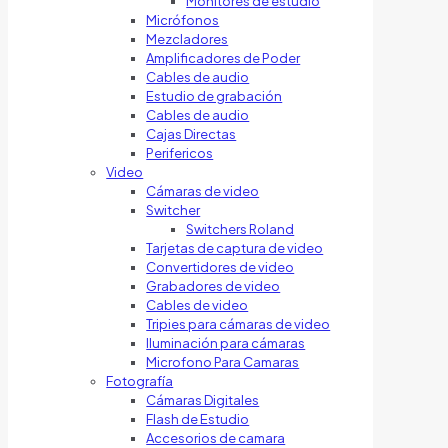
Monitores de estudio
Micrófonos
Mezcladores
Amplificadores de Poder
Cables de audio
Estudio de grabación
Cables de audio
Cajas Directas
Perifericos
Video
Cámaras de video
Switcher
Switchers Roland
Tarjetas de captura de video
Convertidores de video
Grabadores de video
Cables de video
Tripies para cámaras de video
Iluminación para cámaras
Microfono Para Camaras
Fotografía
Cámaras Digitales
Flash de Estudio
Accesorios de camara