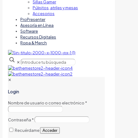
Sillas Gamer
Púlpitos, atriles y mesas
Accesorios
ProPresenter
Asesoría en Línea
Software
Recursos Digitales
Ropa & Merch
✕
✕
Login
Nombre de usuario o correo electrónico
*
Contraseña
*
Recuérdame
Acceder