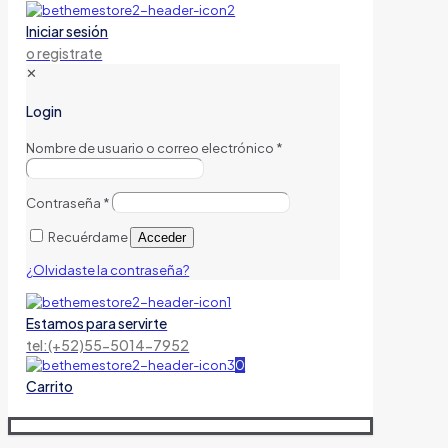
Iniciar sesión
o registrate
✕
Login
Nombre de usuario o correo electrónico
*
Contraseña
*
Recuérdame
Acceder
¿Olvidaste la contraseña?
Estamos para servirte
tel:(+52)55-5014-7952
0
Carrito