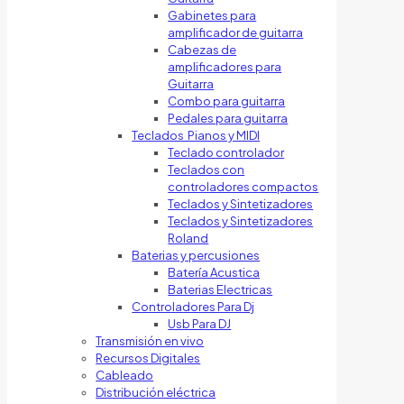
Gabinetes para
amplificador de guitarra
Cabezas de
amplificadores para
Guitarra
Combo para guitarra
Pedales para guitarra
Teclados Pianos y MIDI
Teclado controlador
Teclados con
controladores compactos
Teclados y Sintetizadores
Teclados y Sintetizadores
Roland
Baterias y percusiones
Batería Acustica
Baterias Electricas
Controladores Para Dj
Usb Para DJ
Transmisión en vivo
Recursos Digitales
Cableado
Distribución eléctrica