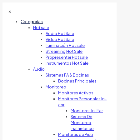
✕
Categorías
Hot sale
Audio Hot Sale
Vídeo Hot Sale
Iluminación Hot sale
Streaming Hot Sale
Propresenter Hot sale
Instrumentos Hot Sale
Audio
Sistemas PA & Bocinas
Bocinas Principales
Monitoreo
Monitores Activos
Monitores Personales In-
ear
Monitores In-Ear
Sistema De
Monitoreo
Inalámbrico
Monitores de Piso