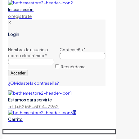
Iniciar sesión
o registrate
✕
Login
Nombre de usuario o
Contraseña
*
correo electrónico
*
Recuérdame
Acceder
¿Olvidaste la contraseña?
Estamos para servirte
tel:(+52)55-5014-7952
0
Carrito