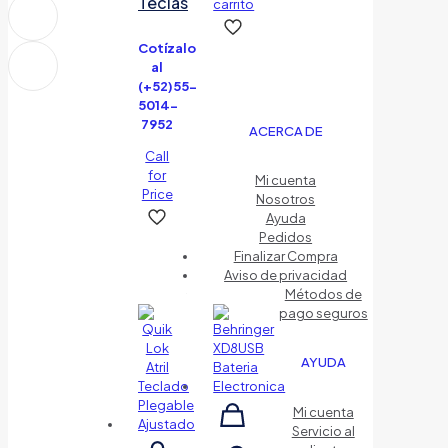
Teclas
carrito
Cotízalo
al
(+52)55-
5014-
7952
ACERCA DE
Call
for
Mi cuenta
Price
Nosotros
Ayuda
Pedidos
Finalizar Compra
Aviso de privacidad
Métodos de
pago seguros
AYUDA
Mi cuenta
Servicio al