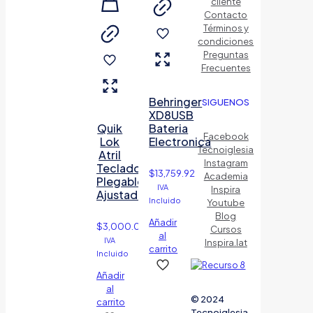
cliente
Contacto
Términos y
condiciones
Preguntas
Frecuentes
Behringer
SIGUENOS
XD8USB
Quik
Bateria
Facebook
Lok
Electronica
Tecnoiglesia
Atril
Instagram
Teclado
$
13,759.92
Academia
Plegable
IVA
Inspira
Ajustado
Incluido
Youtube
Blog
Añadir
$
3,000.00
Cursos
al
IVA
Inspira.lat
carrito
Incluido
Añadir
al
© 2024
carrito
Tecnoiglesia