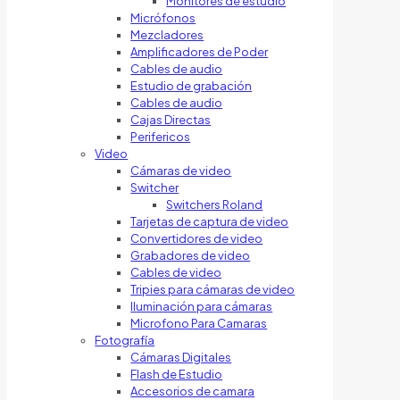
Monitores de estudio
Micrófonos
Mezcladores
Amplificadores de Poder
Cables de audio
Estudio de grabación
Cables de audio
Cajas Directas
Perifericos
Video
Cámaras de video
Switcher
Switchers Roland
Tarjetas de captura de video
Convertidores de video
Grabadores de video
Cables de video
Tripies para cámaras de video
Iluminación para cámaras
Microfono Para Camaras
Fotografía
Cámaras Digitales
Flash de Estudio
Accesorios de camara