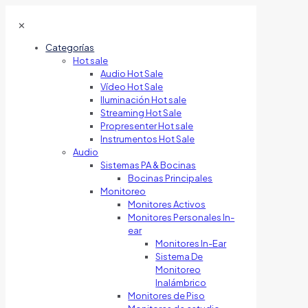
✕
Categorías
Hot sale
Audio Hot Sale
Vídeo Hot Sale
Iluminación Hot sale
Streaming Hot Sale
Propresenter Hot sale
Instrumentos Hot Sale
Audio
Sistemas PA & Bocinas
Bocinas Principales
Monitoreo
Monitores Activos
Monitores Personales In-
ear
Monitores In-Ear
Sistema De
Monitoreo
Inalámbrico
Monitores de Piso