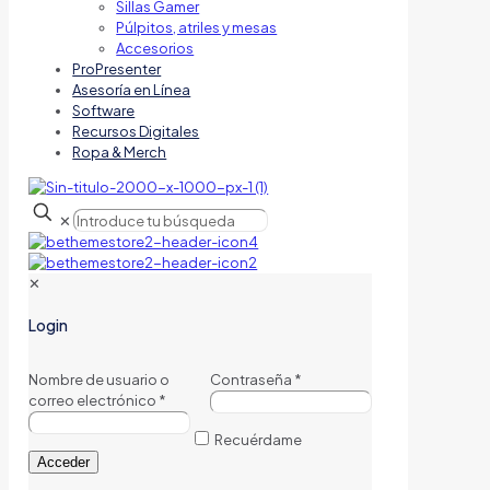
Sillas Gamer
Púlpitos, atriles y mesas
Accesorios
ProPresenter
Asesoría en Línea
Software
Recursos Digitales
Ropa & Merch
✕
✕
Login
Nombre de usuario o
Contraseña
*
correo electrónico
*
Recuérdame
Acceder