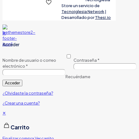
Store un servicio de
Tecnoiglesia Network
|
Desarrollado por
Thesi.io
✕
Acceder
Nombre de usuario o correo
Contraseña
*
electrónico
*
Recuérdame
Acceder
¿Olvidaste la contraseña?
¿Crear una cuenta?
✕
Carrito
Finalizar compra
Ver carrito