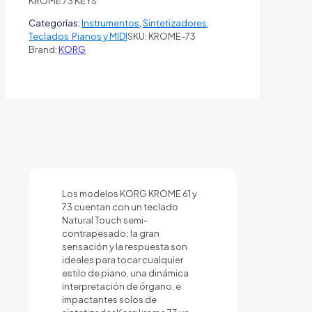
KROME 73 KEYS
Categorías:
Instrumentos
,
Sintetizadores
,
Teclados Pianos y MIDI
SKU:
KROME-73
Brand:
KORG
Los modelos KORG KROME 61 y
73 cuentan con un teclado
Natural Touch semi-
contrapesado; la gran
sensación y la respuesta son
ideales para tocar cualquier
estilo de piano, una dinámica
interpretación de órgano, e
impactantes solos de