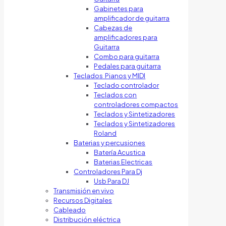
Gabinetes para
amplificador de guitarra
Cabezas de
amplificadores para
Guitarra
Combo para guitarra
Pedales para guitarra
Teclados Pianos y MIDI
Teclado controlador
Teclados con
controladores compactos
Teclados y Sintetizadores
Teclados y Sintetizadores
Roland
Baterias y percusiones
Batería Acustica
Baterias Electricas
Controladores Para Dj
Usb Para DJ
Transmisión en vivo
Recursos Digitales
Cableado
Distribución eléctrica