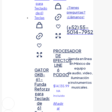
¿Tienes
preguntas?
¡Llámanos!
(+52) 55-
5014-7952
PROCESADOR
DE
Tienda en línea
EFECTOS
en México de
LINE
equipo
GATOR
6
de audio, video,
GKB-
PODGO
iluminación
61 –
e instrumentos
Funda
$
14,135.99
musicales.
Reforzada
IVA
para
Incluido
Teclado
de
Añadir
61
al