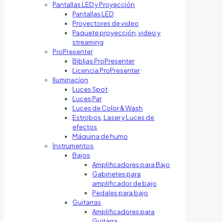
Pantallas LED y Proyección
Pantallas LED
Proyectores de video
Paquete proyección, video y
streaming
ProPresenter
Biblias ProPresenter
Licencia ProPresenter
Iluminacíon
Luces Spot
Luces Par
Luces de Color & Wash
Estrobos, Laser y Luces de
efectos
Máquina de humo
Instrumentos
Bajos
Amplificadores para Bajo
Gabinetes para
amplificador de bajo
Pedales para bajo
Guitarras
Amplificadores para
Guitarra