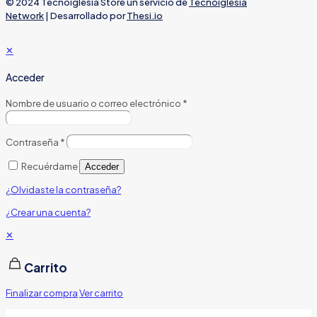
© 2024 Tecnoiglesia Store un servicio de
Tecnoiglesia
Network
| Desarrollado por
Thesi.io
✕
Acceder
Nombre de usuario o correo electrónico
*
Contraseña
*
Recuérdame
Acceder
¿Olvidaste la contraseña?
¿Crear una cuenta?
✕
Carrito
Finalizar compra
Ver carrito