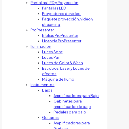
Pantallas LED y Proyección
Pantallas LED
Proyectores de video
Paquete proyección, video y
streaming
ProPresenter
Biblias ProPresenter
Licencia ProPresenter
Iluminacíon
Luces Spot
Luces Par
Luces de Color & Wash
Estrobos, Laser y Luces de
efectos
Máquina de humo
Instrumentos
Bajos
Amplificadores para Bajo
Gabinetes para
amplificador de bajo
Pedales para bajo
Guitarras
Amplificadores para
Guitarra