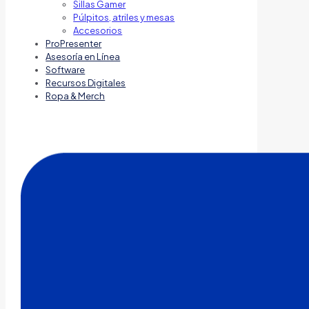
Sillas Gamer
Púlpitos, atriles y mesas
Accesorios
ProPresenter
Asesoría en Línea
Software
Recursos Digitales
Ropa & Merch