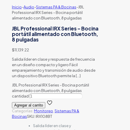
Inicio
-
Audio
-
Sistemas PA & Bocinas
-
JBL
Professional IRX Series – Bocina portátil
alimentado con Bluetooth, 8 pulgadas
JBL Professional IRX Series – Bocina
portátil alimentado con Bluetooth,
8 pulgadas
$
11,139.22
Salida líder en clase y respuesta de frecuencia
en un diseño compacto y ligero Fácil
emparejamiento y transmisión de audio desde
un dispositivo Bluetooth permite la
[…]
JBL Professional IRX Series - Bocina portátil
alimentado con Bluetooth, 8 pulgadas
cantidad
Agregar al carrito
Categorías:
Monitoreo
,
Sistemas PA &
Bocinas
SKU:
IRX108BT
Salida líder en clase y