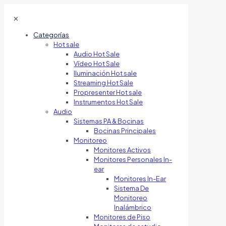
✕
Categorías
Hot sale
Audio Hot Sale
Vídeo Hot Sale
Iluminación Hot sale
Streaming Hot Sale
Propresenter Hot sale
Instrumentos Hot Sale
Audio
Sistemas PA & Bocinas
Bocinas Principales
Monitoreo
Monitores Activos
Monitores Personales In-
ear
Monitores In-Ear
Sistema De
Monitoreo
Inalámbrico
Monitores de Piso