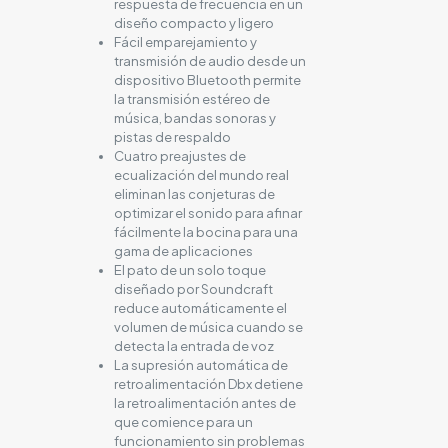
respuesta de frecuencia en un
diseño compacto y ligero
Fácil emparejamiento y
transmisión de audio desde un
dispositivo Bluetooth permite
la transmisión estéreo de
música, bandas sonoras y
pistas de respaldo
Cuatro preajustes de
ecualización del mundo real
eliminan las conjeturas de
optimizar el sonido para afinar
fácilmente la bocina para una
gama de aplicaciones
El pato de un solo toque
diseñado por Soundcraft
reduce automáticamente el
volumen de música cuando se
detecta la entrada de voz
La supresión automática de
retroalimentación Dbx detiene
la retroalimentación antes de
que comience para un
funcionamiento sin problemas