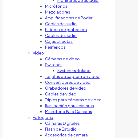
Monitores de estudio
Micrófonos
Mezcladores
Amplificadores de Poder
Cables de audio
Estudio de grabación
Cables de audio
Cajas Directas
Perifericos
Video
Cámaras de video
Switcher
Switchers Roland
Tarjetas de captura de video
Convertidores de video
Grabadores de video
Cables de video
Tripies para cámaras de video
Iluminación para cámaras
Microfono Para Camaras
Fotografía
Cámaras Digitales
Flash de Estudio
Accesorios de camara