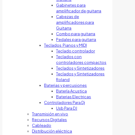
Gabinetes para
amplificador de guitarra
Cabezas de
amplificadores para
Guitarra
Combo para guitarra
Pedales para guitarra
Teclados Pianos y MIDI
Teclado controlador
Teclados con
controladores compactos
Teclados y Sintetizadores
Teclados y Sintetizadores
Roland
Baterias y percusiones
Batería Acustica
Baterias Electricas
Controladores Para Dj
Usb Para DJ
Transmisión en vivo
Recursos Digitales
Cableado
Distribución eléctrica