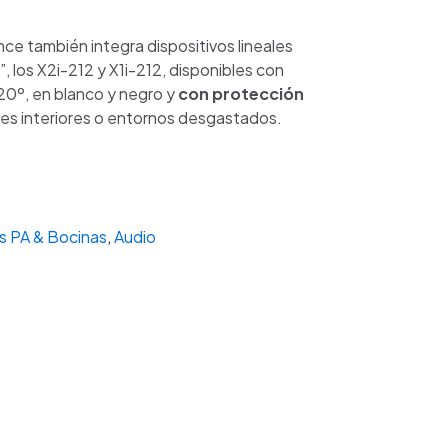
nce también integra dispositivos lineales
”, los X2i-212 y X1i-212, disponibles con
20º, en blanco y negro y
con protección
nes interiores o entornos desgastados.
s PA & Bocinas
,
Audio