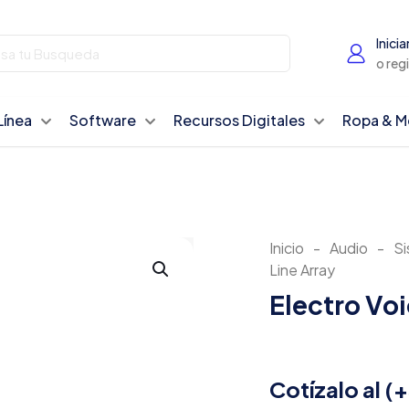
Inicia
o reg
Línea
Software
Recursos Digitales
Ropa & M
Inicio
-
Audio
-
Si
Line Array
Electro Voi
Cotízalo al 