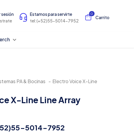
r sesión
Estamos para servirte
0
Carrito
istrate
tel:(+52)55-5014-7952
erch
stemas PA & Bocinas
-
Electro Voice X-Line
ce X-Line Line Array
(+52)55-5014-7952