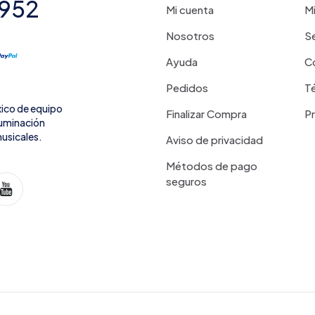
7952
Mi cuenta
Mi
Nosotros
Se
Ayuda
C
Pedidos
Té
xico de equipo
Finalizar Compra
P
iluminación
usicales.
Aviso de privacidad
Métodos de pago
seguros