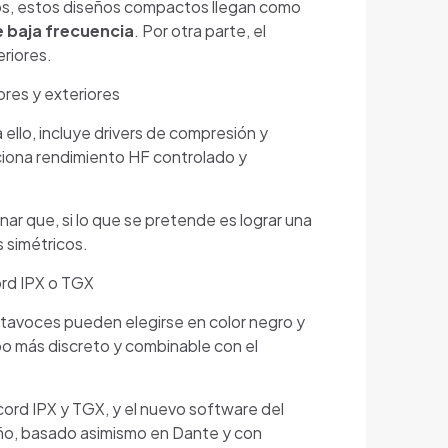
os, estos diseños compactos llegan como
e baja frecuencia
. Por otra parte, el
riores.
ores y exteriores
llo, incluye drivers de compresión y
ciona rendimiento HF controlado y
ar que, si lo que se pretende es lograr una
 simétricos.
ord IPX o TGX
ltavoces pueden elegirse en color negro y
ipo más discreto y combinable con el
ord IPX y TGX, y el nuevo software del
año, basado asimismo en Dante y con