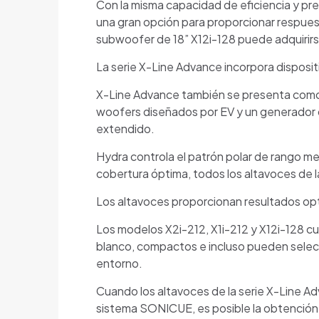
Con la misma capacidad de eficiencia y p
una gran opción para proporcionar respues
subwoofer de 18” X12i-128 puede adquirirs
La serie X-Line Advance incorpora dispositiv
X-Line Advance también se presenta como u
woofers diseñados por EV y un generador 
extendido.
Hydra controla el patrón polar de rango me
cobertura óptima, todos los altavoces de l
Los altavoces proporcionan resultados op
Los modelos X2i-212, X1i-212 y X12i-128 c
blanco, compactos e incluso pueden selecci
entorno.
Cuando los altavoces de la serie X-Line A
sistema SONICUE, es posible la obtención