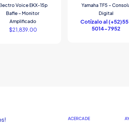
Electro Voice EKX-15p
Yamaha TF5 – Consol
Bafle – Monitor
Digital
Amplificado
Cotízalo al (+52)5
5014-7952
$
21,839.00
os!
ACERCA DE
A