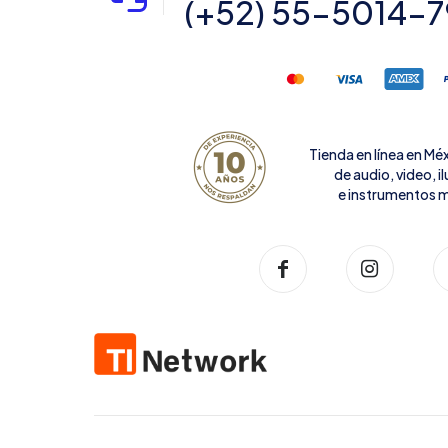
(+52) 55-5014-
Tienda en línea en Mé
de audio, video, 
e instrumentos m