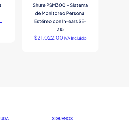
a
Shure PSM300 – Sistema
de Monitoreo Personal
5-
Estéreo con In-ears SE-
215
$
21,022.00
IVA Incluido
YUDA
SIGUENOS