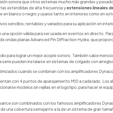
resión sonora que otros sistemas mucho más grandes y pesad
tas extendidas de alta frecuencia y
extensiones lineales d
e en blanco o negro y usarse tanto en interiores como en exte
os sencillos, rentables y variados para su aplicación en interi
na opción válida para ser usada en eventos en directo. Para e
de ondas planas Advanced Pin Diffraction Hydra, que propor
dio para lograr un mejor acople sonoro. También cabe mencion
a serie pueden instalarse en sistemas de colgado con arreglos
timizados cuando se combinan con los amplificadores Dynac
uentan con 4 puntos de aparejamiento M10 a cada lado. Los a
onarse modelos sin rejillas en el logotipo, para hacer el equ
dvance son combinados con los famosos amplificadores Dynac
 de una cobertura semejante a la de un sistema de gran tam