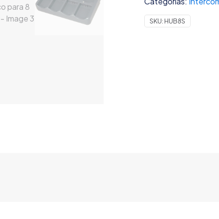
Categorías:
Interco
Intercomunicación
inalambrico
SKU:
HUB8S
para
8
personas
cantidad