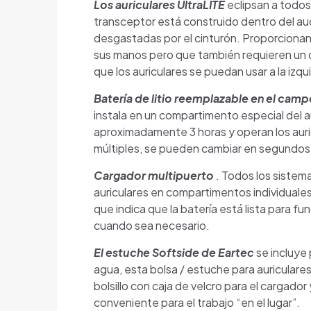
Los auriculares UltraLITE
eclipsan a todos
transceptor está construido dentro del aud
desgastadas por el cinturón. Proporcionan
sus manos pero que también requieren un oí
que los auriculares se puedan usar a la izqu
Batería de litio reemplazable en el cam
instala en un compartimento especial del au
aproximadamente 3 horas y operan los auri
múltiples, se pueden cambiar en segundos
Cargador multipuerto
. Todos los sistem
auriculares en compartimentos individuale
que indica que la batería está lista para fu
cuando sea necesario.
El estuche Softside de Eartec
se incluye
agua, esta bolsa / estuche para auricular
bolsillo con caja de velcro para el cargado
conveniente para el trabajo “en el lugar”.