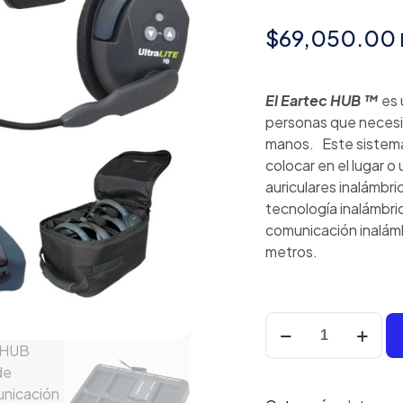
$
69,050.00
El Eartec HUB ™
es 
personas que necesi
manos.
Este sistem
colocar en el lugar o
auriculares inalámbr
tecnología inalámbri
comunicación inalám
metros.
Eartec
HUB
Sistema
de