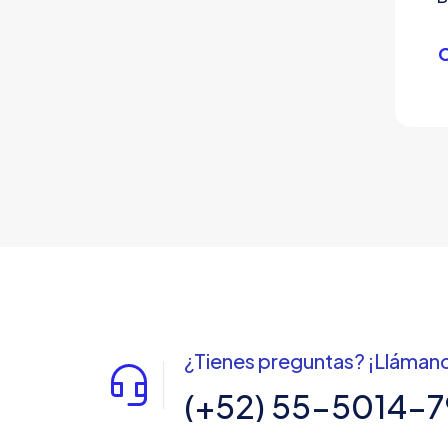
C
¿Tienes preguntas? ¡Lláman
(+52) 55-5014-