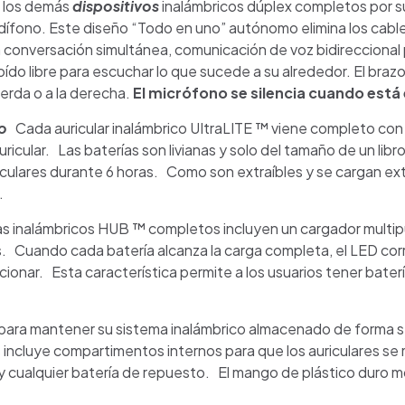
 los demás
dispositivos
inalámbricos dúplex completos por s
ífono. Este diseño “Todo en uno” autónomo elimina los cables d
 conversación simultánea, comunicación de voz bidireccional 
do libre para escuchar lo que sucede a su alrededor. El brazo
ierda o a la derecha.
El micrófono se silencia cuando está 
po
Cada auricular inalámbrico UItraLITE ™ viene completo con u
ricular.
Las baterías son livianas y solo del tamaño de un lib
culares durante 6 horas.
Como son extraíbles y se cargan ex
.
as inalámbricos HUB ™ completos incluyen un cargador multipu
s.
Cuando cada batería alcanza la carga completa, el LED cor
ncionar.
Esta característica permite a los usuarios tener bater
 para mantener su sistema inalámbrico almacenado de forma 
es incluye compartimentos internos para que los auriculares 
r y cualquier batería de repuesto.
El mango de plástico duro m