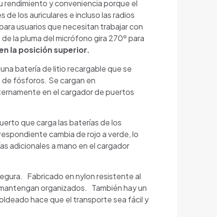
u rendimiento y conveniencia porque el
e los auriculares e incluso las radios
para usuarios que necesitan trabajar con
 de la pluma del micrófono gira 270º para
en la posición superior.
na batería de litio recargable que se
ro de fósforos. Se cargan en
ternamente en el cargador de puertos
erto que carga las baterías de los
respondiente cambia de rojo a verde, lo
ías adicionales a mano en el cargador
segura.
Fabricado en nylon resistente al
se mantengan organizados.
También hay un
oldeado hace que el transporte sea fácil y