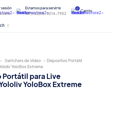
r sesión
Estamos para servirte
0
Carrito
istrate
tel:(+52)55-5014-7952
rch
-
Switchers de Video
-
Dispositivo Portátil
Yololiv YoloBox Extreme
 Portátil para Live
Yololiv YoloBox Extreme