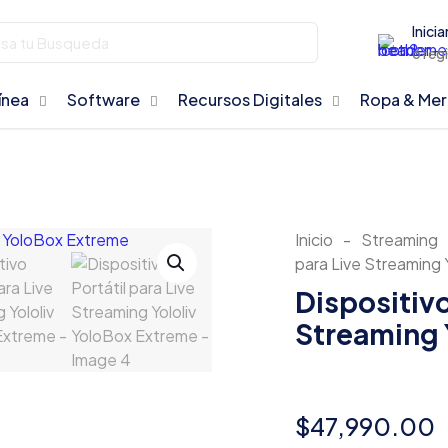
Inicia
o reg
ínea
Software
Recursos Digitales
Ropa & Me
Inicio
-
Streaming
para Live Streaming 
Dispositivo
Streaming 
$
47,990.00