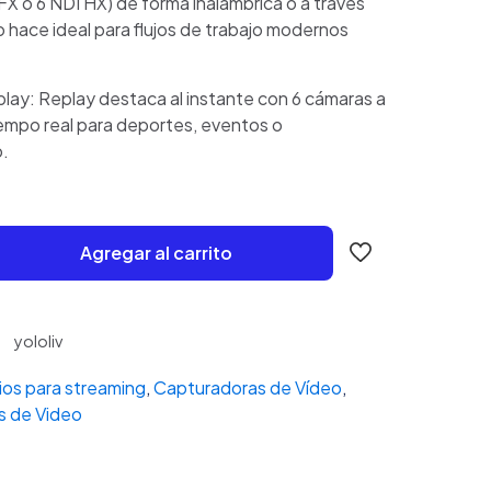
FX o 6 NDI HX) de forma inalámbrica o a través
o hace ideal para flujos de trabajo modernos
lay: Replay destaca al instante con 6 cámaras a
empo real para deportes, eventos o
o.
Agregar al carrito
yololiv
ios para streaming
,
Capturadoras de Vídeo
,
s de Video