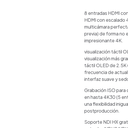
8 entradas HDMI con 
HDMI con escalado 4
multicámara perfecta.
previa) de forma no 
impresionante 4K.
visualización táctil
visualización más gra
táctil OLED de 2.5K u
frecuencia de actuali
interfaz suave y sed
Grabación ISO para 
en hasta 4K30 (5 en
una flexibilidad inig
postproducción.
Soporte NDI HX gratu