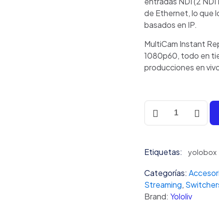
entradas NDI (2 NDI 
de Ethernet, lo que l
basados en IP.
MultiCam Instant Rep
1080p60, todo en ti
producciones en viv
Dispositivo
Portátil
para
Live
Etiquetas:
Streaming
yolobox
Yololiv
Categorías:
Accesor
YoloBox
Streaming
,
Switcher
Extreme
Brand:
Yololiv
cantidad