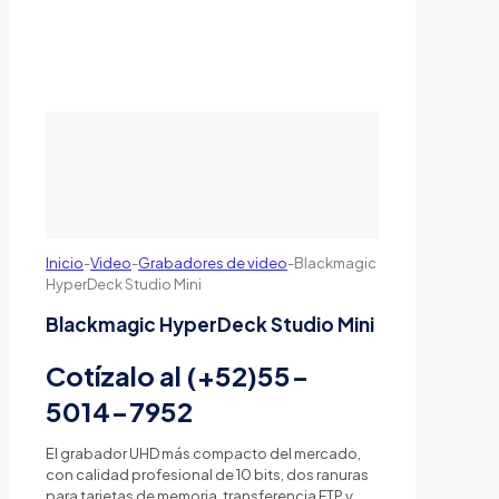
Inicio
-
Video
-
Grabadores de video
-
Blackmagic
HyperDeck Studio Mini
Blackmagic HyperDeck Studio Mini
Cotízalo al (+52)55-
5014-7952
El grabador UHD más compacto del mercado,
con calidad profesional de 10 bits, dos ranuras
para tarjetas de memoria, transferencia FTP y