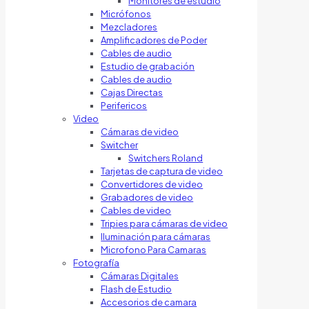
Monitores de estudio
Micrófonos
Mezcladores
Amplificadores de Poder
Cables de audio
Estudio de grabación
Cables de audio
Cajas Directas
Perifericos
Video
Cámaras de video
Switcher
Switchers Roland
Tarjetas de captura de video
Convertidores de video
Grabadores de video
Cables de video
Tripies para cámaras de video
Iluminación para cámaras
Microfono Para Camaras
Fotografía
Cámaras Digitales
Flash de Estudio
Accesorios de camara