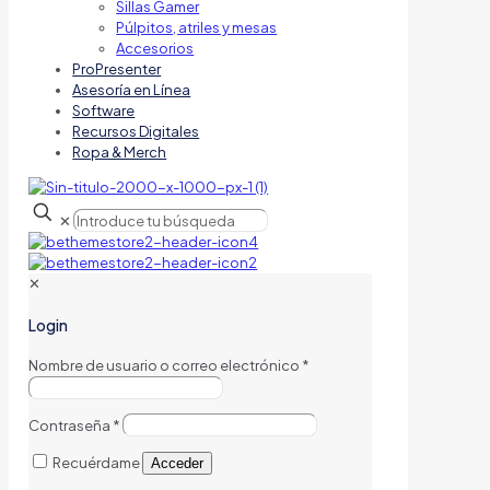
Sillas Gamer
Púlpitos, atriles y mesas
Accesorios
ProPresenter
Asesoría en Línea
Software
Recursos Digitales
Ropa & Merch
✕
✕
Login
Nombre de usuario o correo electrónico
*
Contraseña
*
Recuérdame
Acceder