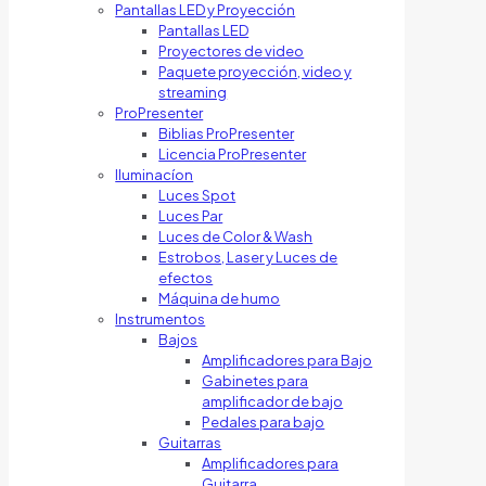
Pantallas LED y Proyección
Pantallas LED
Proyectores de video
Paquete proyección, video y
streaming
ProPresenter
Biblias ProPresenter
Licencia ProPresenter
Iluminacíon
Luces Spot
Luces Par
Luces de Color & Wash
Estrobos, Laser y Luces de
efectos
Máquina de humo
Instrumentos
Bajos
Amplificadores para Bajo
Gabinetes para
amplificador de bajo
Pedales para bajo
Guitarras
Amplificadores para
Guitarra