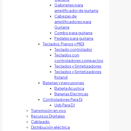
Gabinetes para
amplificador de guitarra
Cabezas de
amplificadores para
Guitarra
Combo para guitarra
Pedales para guitarra
Teclados Pianos y MIDI
Teclado controlador
Teclados con
controladores compactos
Teclados y Sintetizadores
Teclados y Sintetizadores
Roland
Baterias y percusiones
Batería Acustica
Baterias Electricas
Controladores Para Dj
Usb Para DJ
Transmisión en vivo
Recursos Digitales
Cableado
Distribución eléctrica