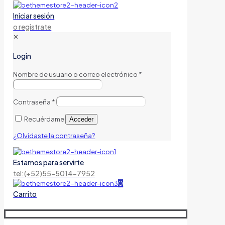
Iniciar sesión
o registrate
✕
Login
Nombre de usuario o correo electrónico
*
Contraseña
*
Recuérdame
Acceder
¿Olvidaste la contraseña?
Estamos para servirte
tel:(+52)55-5014-7952
0
Carrito