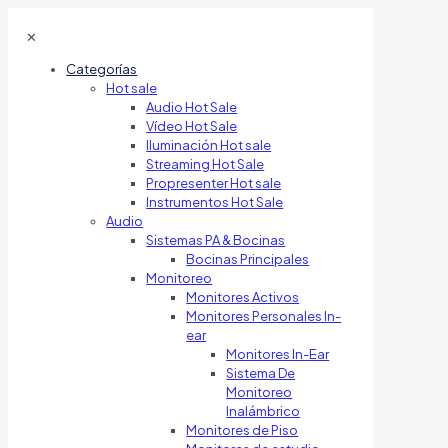
✕
Categorías
Hot sale
Audio Hot Sale
Vídeo Hot Sale
Iluminación Hot sale
Streaming Hot Sale
Propresenter Hot sale
Instrumentos Hot Sale
Audio
Sistemas PA & Bocinas
Bocinas Principales
Monitoreo
Monitores Activos
Monitores Personales In-
ear
Monitores In-Ear
Sistema De
Monitoreo
Inalámbrico
Monitores de Piso