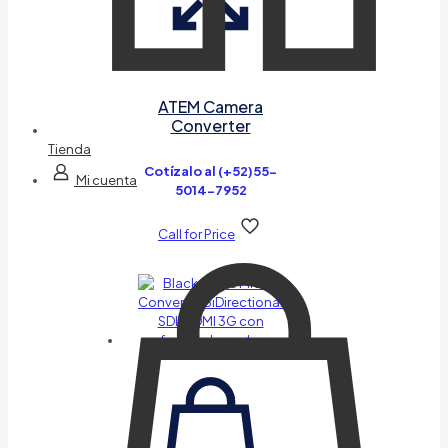
ATEM Camera
Converter
Tienda
Cotízalo al (+52)55-
Mi cuenta
5014-7952
Call for Price