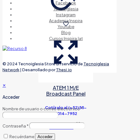
Facebook
Tecnoiglesia
Instagram
Academia Inspira
Youtube
Blog
Cursos Inspira.lat
© 2024 Tecnoiglesia Store un servicio de
Tecnoiglesia
Network
| Desarrollado por
Thesi.io
✕
ATEM 1 M/E
Broadcast Panel
Acceder
Cotízalo al (+52)55-
Nombre de usuario o correo electrónico
*
5014-7952
Contraseña
*
Call for Price
Recuérdame
Acceder