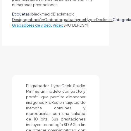
numerosas prestaciones.
Etiquetas:
blackmagic
Blackmagic
Design
grabación
Grabador
grabar
hyper
HyperDeck
mini
Categoría
Grabadores de video
,
Video
SKU:
BLHDSM
El grabador HyperDeck Studio
Mini es un modelo compacto y
portátil que permite almacenar
imágenes ProRes en tarjetas de
memoria comunes y
reproducirlas con una calidad
de 10 bits. Sus prestaciones
incluyen tecnología SDI 6G, a fin
de ofrecer compatibilidad con