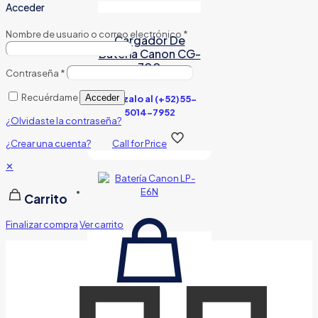
Acceder
Nombre de usuario o correo electrónico
*
Cargador De
Batería Canon CG-
700
Contraseña
*
Recuérdame
Acceder
Cotízalo al (+52)55-
5014-7952
¿Olvidaste la contraseña?
¿Crear una cuenta?
Call for Price
✕
Carrito
Finalizar compra
Ver carrito