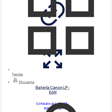
Tienda
Mi cuenta
Batería Canon LP-
E6N
Cotízalo al (+52)55-
5014-7952