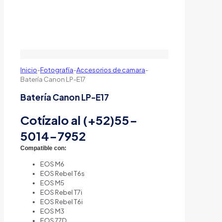
Inicio
-
Fotografía
-
Accesorios de camara
-
Batería Canon LP-E17
Batería Canon LP-E17
Cotízalo al (+52)55-
5014-7952
Compatible con:
EOS M6
EOS Rebel T6s
EOS M5
EOS Rebel T7i
EOS Rebel T6i
EOS M3
EOS 77D