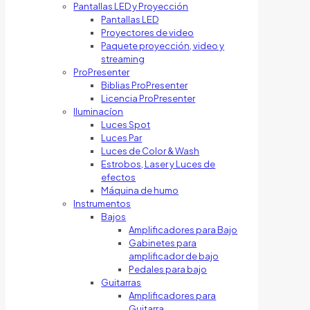
Pantallas LED y Proyección
Pantallas LED
Proyectores de video
Paquete proyección, video y
streaming
ProPresenter
Biblias ProPresenter
Licencia ProPresenter
Iluminacíon
Luces Spot
Luces Par
Luces de Color & Wash
Estrobos, Laser y Luces de
efectos
Máquina de humo
Instrumentos
Bajos
Amplificadores para Bajo
Gabinetes para
amplificador de bajo
Pedales para bajo
Guitarras
Amplificadores para
Guitarra