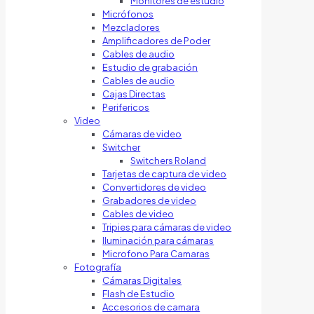
Monitores de estudio
Micrófonos
Mezcladores
Amplificadores de Poder
Cables de audio
Estudio de grabación
Cables de audio
Cajas Directas
Perifericos
Video
Cámaras de video
Switcher
Switchers Roland
Tarjetas de captura de video
Convertidores de video
Grabadores de video
Cables de video
Tripies para cámaras de video
Iluminación para cámaras
Microfono Para Camaras
Fotografía
Cámaras Digitales
Flash de Estudio
Accesorios de camara