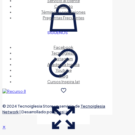
Servicio al cliente
Contacto
Términos y condiciones
Preguntas Frecuentes
SIGUENOS
Facebook
Tecnoiglesia
Instagram
Academia Inspira
Youtube
Blog
Cursos Inspira.lat
© 2024 Tecnoiglesia Store un servicio de
Tecnoiglesia
Network
| Desarrollado por
Thesi.io
✕