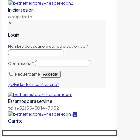
Iniciar sesión
o registrate
✕
Login
Nombre de usuario o correo electrónico
*
Contraseña
*
Recuérdame
Acceder
¿Olvidaste la contraseña?
Estamos para servirte
tel:(+52)55-5014-7952
0
Carrito