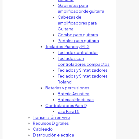
Gabinetes para
amplificador de guitarra
Cabezas de
amplificadores para
Guitarra
Combo para guitarra
Pedales para guitarra
Teclados Pianos y MIDI
Teclado controlador
Teclados con
controladores compactos
Teclados y Sintetizadores
Teclados y Sintetizadores
Roland
Baterias y percusiones
Batería Acustica
Baterias Electricas
Controladores Para Dj
Usb Para DJ
Transmisión en vivo
Recursos Digitales
Cableado
Distribución eléctrica