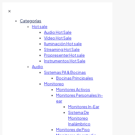
✕
Categorías
Hot sale
Audio Hot Sale
Vídeo Hot Sale
Iluminación Hot sale
Streaming Hot Sale
Propresenter Hot sale
Instrumentos Hot Sale
Audio
Sistemas PA & Bocinas
Bocinas Principales
Monitoreo
Monitores Activos
Monitores Personales In-
ear
Monitores In-Ear
Sistema De
Monitoreo
Inalámbrico
Monitores de Piso