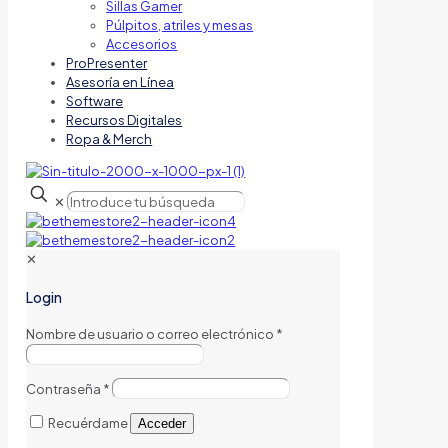
Sillas Gamer
Púlpitos, atriles y mesas
Accesorios
ProPresenter
Asesoría en Línea
Software
Recursos Digitales
Ropa & Merch
✕
✕
Login
Nombre de usuario o correo electrónico
*
Contraseña
*
Recuérdame
Acceder