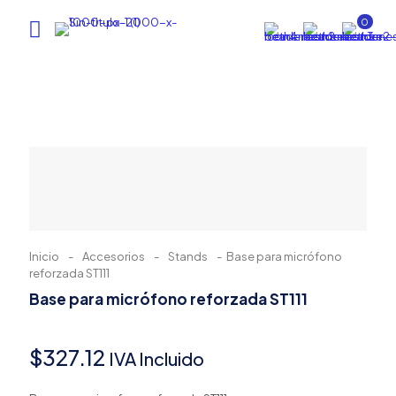
0
Inicio
-
Accesorios
-
Stands
-
Base para micrófono
reforzada ST111
Base para micrófono reforzada ST111
$
327.12
IVA Incluido