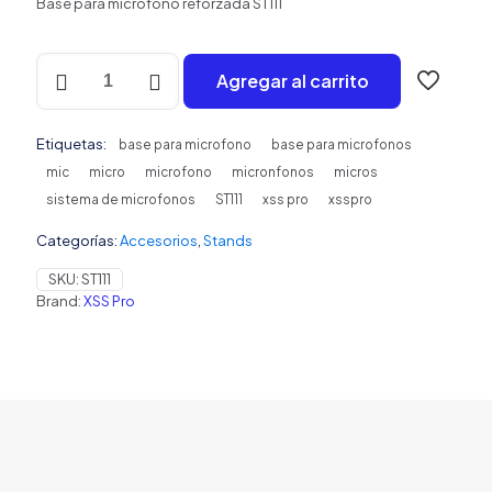
Base para microfono reforzada ST111
Base
Agregar al carrito
para
micrófono
reforzada
Etiquetas:
ST111
base para microfono
base para microfonos
cantidad
mic
micro
microfono
micronfonos
micros
sistema de microfonos
ST111
xss pro
xsspro
Categorías:
Accesorios
,
Stands
SKU:
ST111
Brand:
XSS Pro