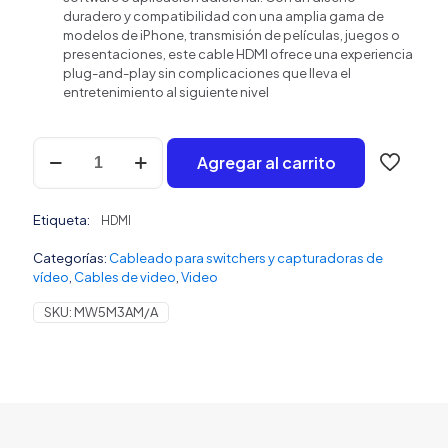
duradero y compatibilidad con una amplia gama de
modelos de iPhone, transmisión de películas, juegos o
presentaciones, este cable HDMI ofrece una experiencia
plug-and-play sin complicaciones que lleva el
entretenimiento al siguiente nivel
Adaptador
Agregar al carrito
Lightning
a
HDMI
Etiqueta:
cantidad
HDMI
Categorías:
Cableado para switchers y capturadoras de
vídeo
,
Cables de video
,
Video
SKU:
MW5M3AM/A