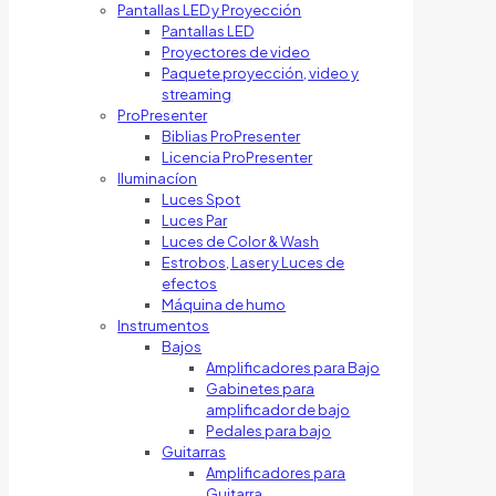
Pantallas LED y Proyección
Pantallas LED
Proyectores de video
Paquete proyección, video y
streaming
ProPresenter
Biblias ProPresenter
Licencia ProPresenter
Iluminacíon
Luces Spot
Luces Par
Luces de Color & Wash
Estrobos, Laser y Luces de
efectos
Máquina de humo
Instrumentos
Bajos
Amplificadores para Bajo
Gabinetes para
amplificador de bajo
Pedales para bajo
Guitarras
Amplificadores para
Guitarra