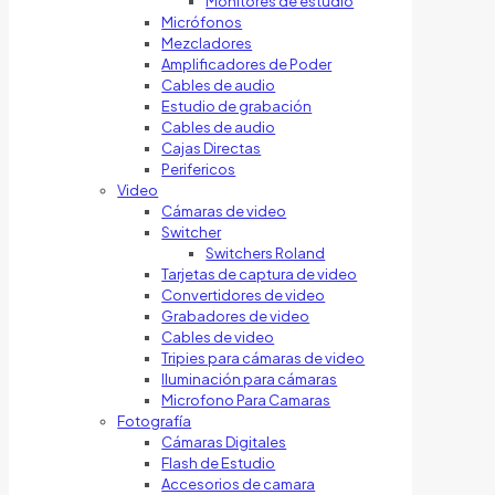
Monitores de estudio
Micrófonos
Mezcladores
Amplificadores de Poder
Cables de audio
Estudio de grabación
Cables de audio
Cajas Directas
Perifericos
Video
Cámaras de video
Switcher
Switchers Roland
Tarjetas de captura de video
Convertidores de video
Grabadores de video
Cables de video
Tripies para cámaras de video
Iluminación para cámaras
Microfono Para Camaras
Fotografía
Cámaras Digitales
Flash de Estudio
Accesorios de camara