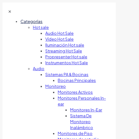
✕
Categorías
Hot sale
Audio Hot Sale
Vídeo Hot Sale
Iluminación Hot sale
Streaming Hot Sale
Propresenter Hot sale
Instrumentos Hot Sale
Audio
Sistemas PA & Bocinas
Bocinas Principales
Monitoreo
Monitores Activos
Monitores Personales In-
ear
Monitores In-Ear
Sistema De
Monitoreo
Inalámbrico
Monitores de Piso