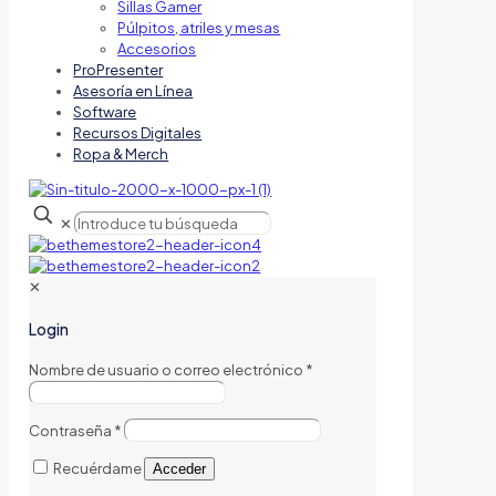
Sillas Gamer
Púlpitos, atriles y mesas
Accesorios
ProPresenter
Asesoría en Línea
Software
Recursos Digitales
Ropa & Merch
✕
✕
Login
Nombre de usuario o correo electrónico
*
Contraseña
*
Recuérdame
Acceder