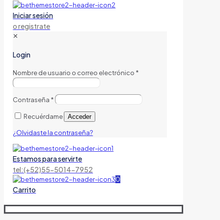
Iniciar sesión
o registrate
✕
Login
Nombre de usuario o correo electrónico
*
Contraseña
*
Recuérdame
Acceder
¿Olvidaste la contraseña?
Estamos para servirte
tel:(+52)55-5014-7952
0
Carrito