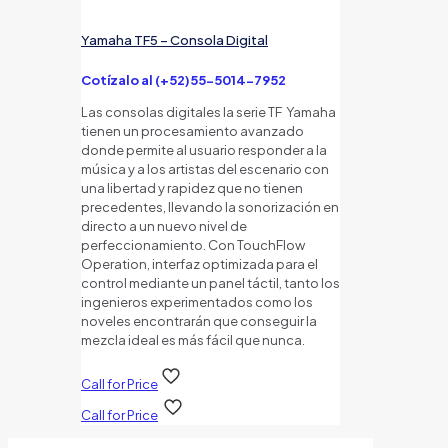
Yamaha TF5 – Consola Digital
Cotízalo al (+52)55-5014-7952
Las consolas digitales la serie TF Yamaha
tienen un procesamiento avanzado
donde permite al usuario responder a la
música y a los artistas del escenario con
una libertad y rapidez que no tienen
precedentes, llevando la sonorización en
directo a un nuevo nivel de
perfeccionamiento. Con TouchFlow
Operation, interfaz optimizada para el
control mediante un panel táctil, tanto los
ingenieros experimentados como los
noveles encontrarán que conseguir la
mezcla ideal es más fácil que nunca.
Call for Price
Call for Price