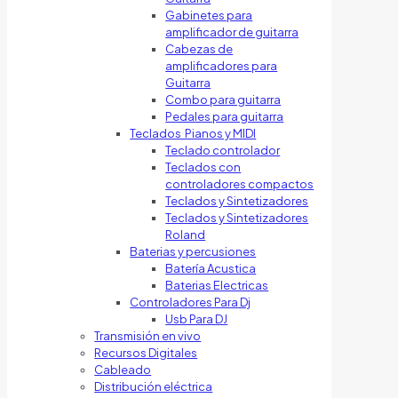
Gabinetes para
amplificador de guitarra
Cabezas de
amplificadores para
Guitarra
Combo para guitarra
Pedales para guitarra
Teclados Pianos y MIDI
Teclado controlador
Teclados con
controladores compactos
Teclados y Sintetizadores
Teclados y Sintetizadores
Roland
Baterias y percusiones
Batería Acustica
Baterias Electricas
Controladores Para Dj
Usb Para DJ
Transmisión en vivo
Recursos Digitales
Cableado
Distribución eléctrica