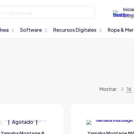
Inicia
o reg
ínea
Software
Recursos Digitales
Ropa & Me
Mostrar:
8
16
Agotado
Yamaha Montage 8
Yamaha Montage M