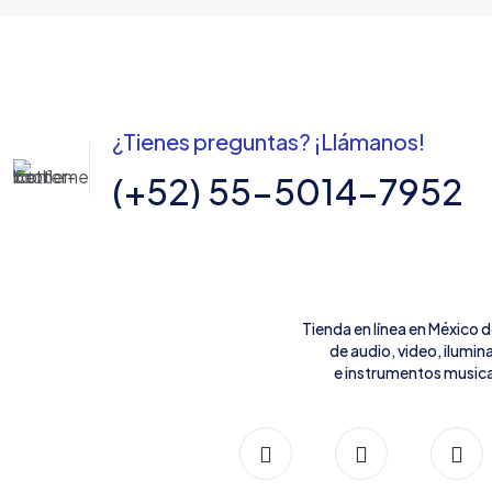
¿Tienes preguntas? ¡Llámanos!
(+52) 55-5014-7952
Tienda en línea en México 
de audio, video, ilumin
e instrumentos musica