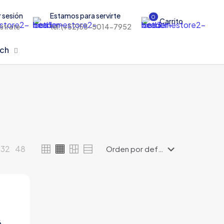
r sesión
Estamos para servirte
0
Carrito
istrate
tel:(+52)55-5014-7952
rch
32
48
6