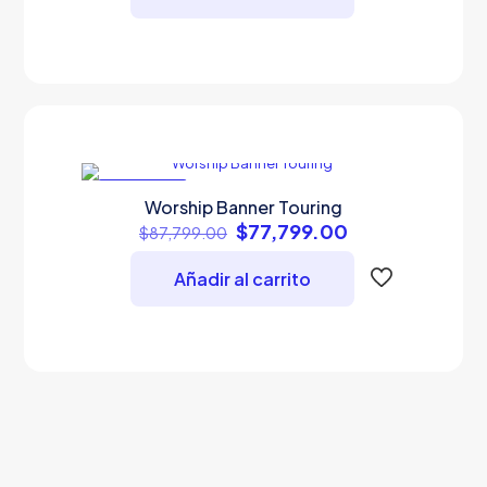
$77,799.00.
$67,799.00.
EN OFERTA
Worship Banner Touring
Original
Current
$
77,799.00
$
87,799.00
price
price
was:
is:
Añadir al carrito
$87,799.00.
$77,799.00.