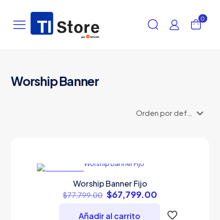
0
Worship Banner
EN OFERTA
Worship Banner Fijo
Original
Current
$
67,799.00
$
77,799.00
price
price
was:
is:
Añadir al carrito